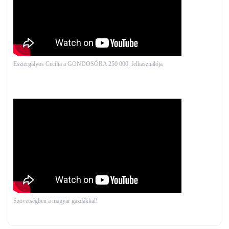
Esztergályos Cecília a GONDOSÓRA 250 000. felhasználója
Szövetségben a magyar gazdákkal!