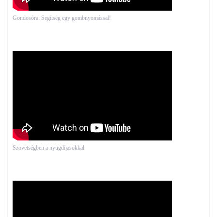
Gondosóra: Segítség egy gombnyomással!
Szövetségben a nyugdíjasokkal