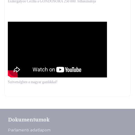
Esztergályos Cecília a GONDOSÓRA 250 000. felhasználója
Szövetségben a magyar gazdákkal!
Dokumentumok
Parlamenti adatlapom