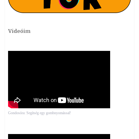
Videóim
Gondosóra: Segítség egy gombnyomással!