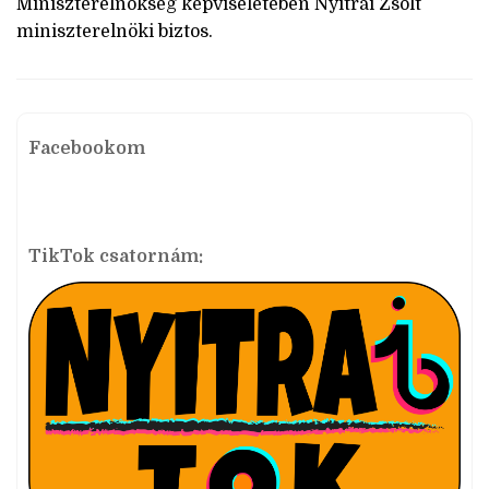
Miniszterelnökség képviseletében Nyitrai Zsolt
miniszterelnöki biztos.
Facebookom
TikTok csatornám: