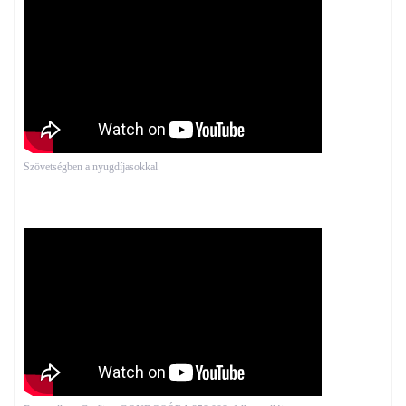
Szövetségben a nyugdíjasokkal