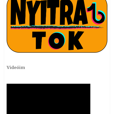
Videóim