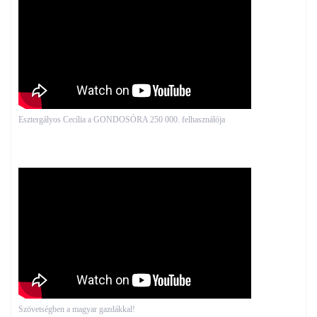
Esztergályos Cecília a GONDOSÓRA 250 000. felhasználója
Szövetségben a magyar gazdákkal!