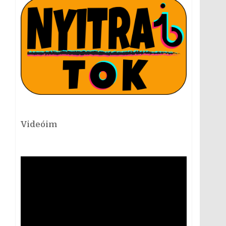
Videóim