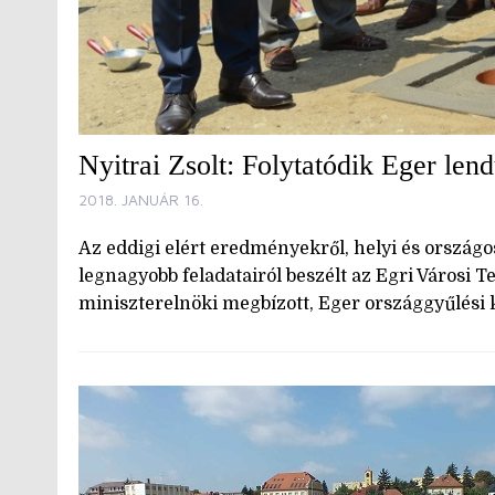
Nyitrai Zsolt: Folytatódik Eger lend
2018. JANUÁR 16.
Az eddigi elért eredményekről, helyi és országos
legnagyobb feladatairól beszélt az Egri Városi 
miniszterelnöki megbízott, Eger országgyűlési 