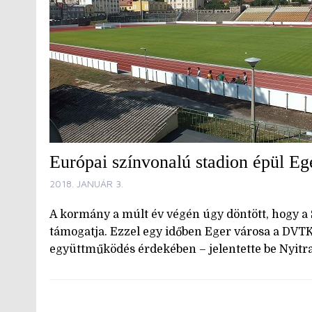
Európai színvonalú stadion épül Eg
2018. JANUÁR 3.
A kormány a múlt év végén úgy döntött, hogy a S
támogatja. Ezzel egy időben Eger városa a DVTK
együttműködés érdekében – jelentette be Nyitra