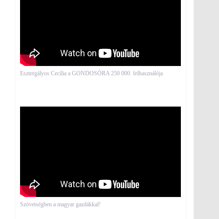
Esztergályos Cecília a GONDOSÓRA 250 000. felhasználója
Szövetségben a magyar gazdákkal!