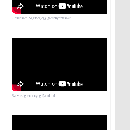
Gondosóra: Segítség egy gombnyomással!
Szövetségben a nyugdíjasokkal