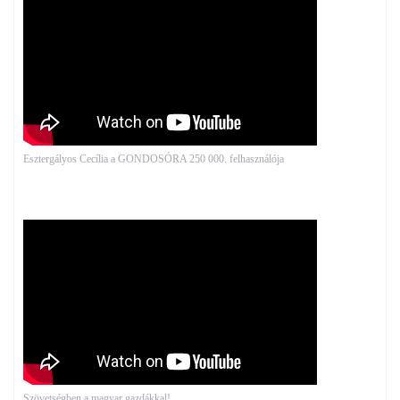
Esztergályos Cecília a GONDOSÓRA 250 000. felhasználója
Szövetségben a magyar gazdákkal!