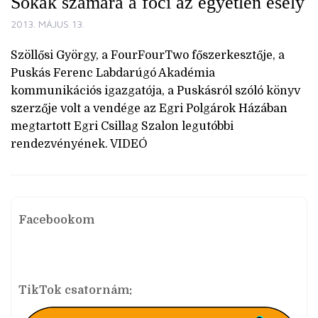
Sokak számára a foci az egyetlen esély
2013. MÁJUS 13.
Szöllősi György, a FourFourTwo főszerkesztője, a
Puskás Ferenc Labdarúgó Akadémia
kommunikációs igazgatója, a Puskásról szóló könyv
szerzője volt a vendége az Egri Polgárok Házában
megtartott Egri Csillag Szalon legutóbbi
rendezvényének. VIDEÓ
Facebookom
TikTok csatornám: