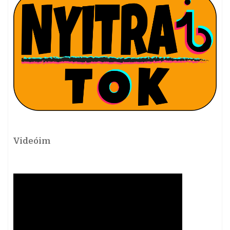
Videóim