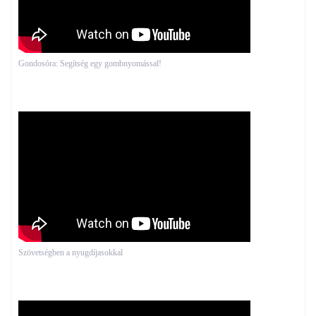
Gondosóra: Segítség egy gombnyomással!
Szövetségben a nyugdíjasokkal