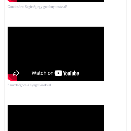
Gondosóra: Segítség egy gombnyomással!
Szövetségben a nyugdíjasokkal