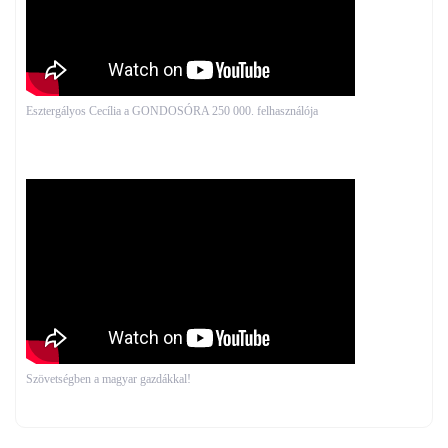
Esztergályos Cecília a GONDOSÓRA 250 000. felhasználója
Szövetségben a magyar gazdákkal!