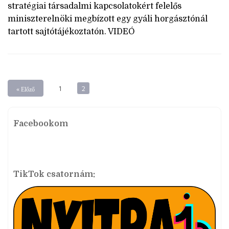
stratégiai társadalmi kapcsolatokért felelős
miniszterelnöki megbízott egy gyáli horgásztónál
tartott sajtótájékoztatón. VIDEÓ
1
2
« Előző
Facebookom
TikTok csatornám: