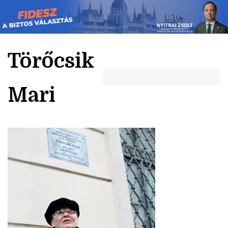
Skip
to
content
Törőcsik
Mari