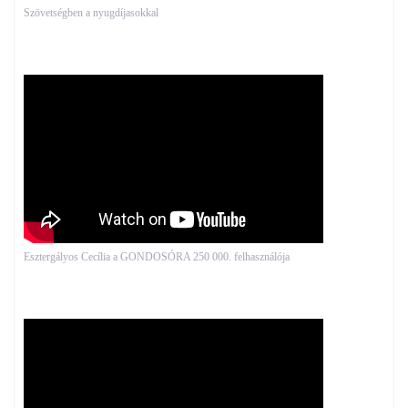
Szövetségben a nyugdíjasokkal
Esztergályos Cecília a GONDOSÓRA 250 000. felhasználója