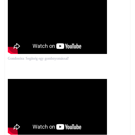
Gondosóra: Segítség egy gombnyomással!