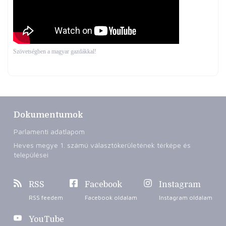
Szövetségben a magyar gazdákkal!
Dokumentumok
Parlamenti adatlapom
Heves megye 1. számú választókerületének térképe és
települései
RSS
Facebook
Instagram
RSS feedem
Facebook oldalam
Instagram oldalam
YouTube