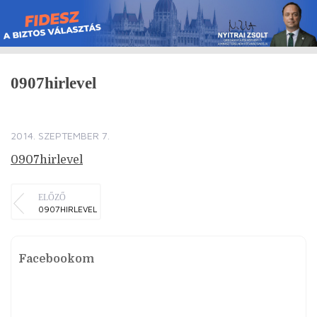
Skip
to
content
0907hirlevel
2014. SZEPTEMBER 7.
0907hirlevel
ELŐZŐ
0907HIRLEVEL
Facebookom