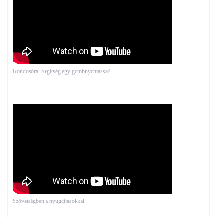
Gondosóra: Segítség egy gombnyomással!
Szövetségben a nyugdíjasokkal