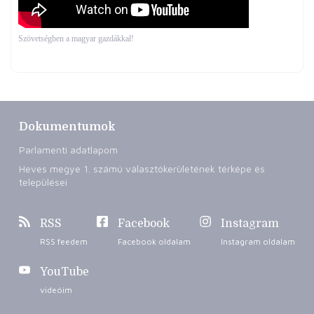
Szövetségben a magyar gazdákkal!
Dokumentumok
Parlamenti adatlapom
Heves megye 1. számú választókerületének térképe és
települései
RSS
Facebook
Instagram
RSS feedem
Facebook oldalam
Instagram oldalam
YouTube
videóim