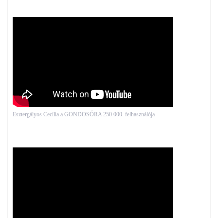
Esztergályos Cecília a GONDOSÓRA 250 000. felhasználója