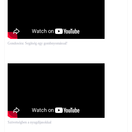
Gondosóra: Segítség egy gombnyomással!
Szövetségben a nyugdíjasokkal