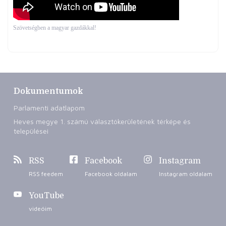
Szövetségben a magyar gazdákkal!
Dokumentumok
Parlamenti adatlapom
Heves megye 1. számú választókerületének térképe és
települései
RSS
Facebook
Instagram
RSS feedem
Facebook oldalam
Instagram oldalam
YouTube
videóim