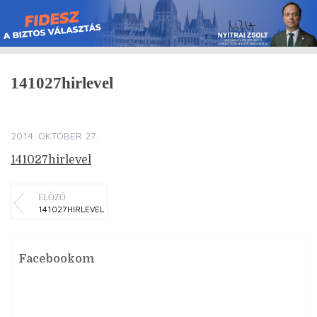
Skip
to
content
141027hirlevel
2014. OKTÓBER 27.
141027hirlevel
ELŐZŐ
141027HIRLEVEL
Facebookom