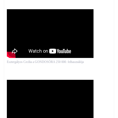
Esztergályos Cecília a GONDOSÓRA 250 000. felhasználója