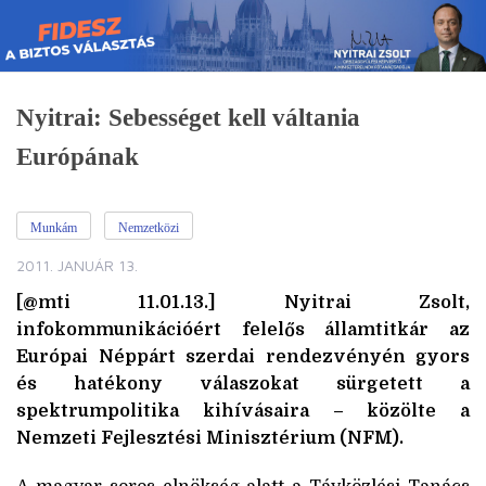
Skip
to
content
Nyitrai: Sebességet kell váltania
Európának
Munkám
Nemzetközi
2011. JANUÁR 13.
[@mti 11.01.13.] Nyitrai Zsolt,
infokommunikációért felelős államtitkár az
Európai Néppárt szerdai rendezvényén gyors
és hatékony válaszokat sürgetett a
spektrumpolitika kihívásaira – közölte a
Nemzeti Fejlesztési Minisztérium (NFM).