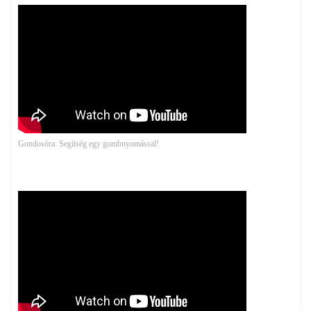
Gondosóra: Segítség egy gombnyomással!