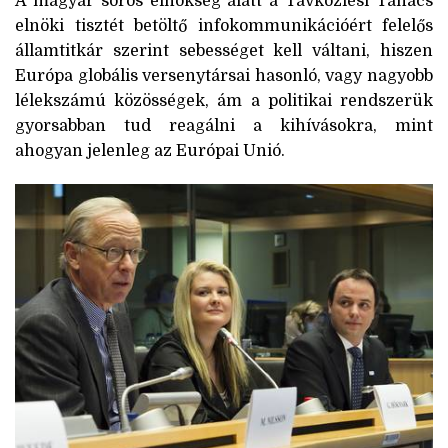
A magyar soros elnökség alatt a Távközlési Tanács
elnöki tisztét betöltő infokommunikációért felelős
államtitkár szerint sebességet kell váltani, hiszen
Európa globális versenytársai hasonló, vagy nagyobb
lélekszámú közösségek, ám a politikai rendszerük
gyorsabban tud reagálni a kihívásokra, mint
ahogyan jelenleg az Európai Unió.