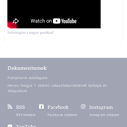
Szövetségben a magyar gazdákkal!
Dokumentumok
Parlamenti adatlapom
Heves megye 1. számú választókerületének térképe és
települései
RSS
Facebook
Instagram
RSS feedem
Facebook oldalam
Instagram oldalam