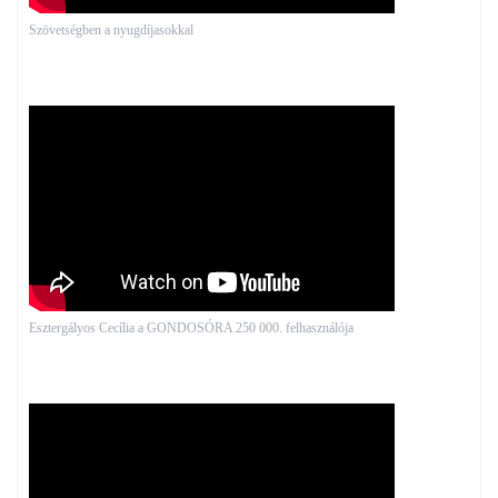
Szövetségben a nyugdíjasokkal
Esztergályos Cecília a GONDOSÓRA 250 000. felhasználója