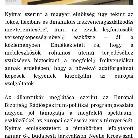
Nyitrai szerint a magyar elnökség úgy tekint az
„okos, flexibilis és dinamikus frekvenciagazdálkodás
megteremtésére”, mint az egyik legfontosabb
versenyképesség-növelő eszközre – áll a
közleményben. Emlékeztetett rá, hogy a
mobileszközök rohamos ütemű terjedéséhez
szükséges biztosítani a megfelelő frekvenciákat
annak érdekében, hogy a növekvő adatforgalmat
képesek legyenek kiszolgálni az európai
szolgáltatók.
Az államtitkár meglátása szerint az Európai
Bizottság Rádióspektrum-politikai programjavaslata
nagyon jól támogatja a megfelelő spektrum-
eszközökkel az európai szélessáv gyors térnyerését.
Nyitrai emlékeztetett: a témakörben lefolytatott
január 6-i budapesti tárgyaláson Neelie Kroes-szal,