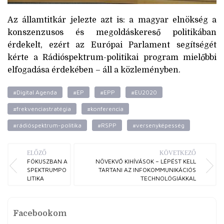
Az államtitkár jelezte azt is: a magyar elnökség a
konszenzusos és megoldáskereső politikában
érdekelt, ezért az Európai Parlament segítségét
kérte a Rádióspektrum-politikai program mielőbbi
elfogadása érdekében – áll a közleményben.
#Digital Agenda
#EP
#EPP
#EU2020
#frekvenciastratégia
#konferencia
#rádióspektrum-politika
#RSPP
#versenyképesség
ELŐZŐ
KÖVETKEZŐ
FÓKUSZBAN A
NÖVEKVŐ KIHÍVÁSOK – LÉPÉST KELL
SPEKTRUMPO
TARTANI AZ INFOKOMMUNIKÁCIÓS
LITIKA
TECHNOLÓGIÁKKAL
Facebookom