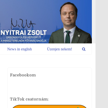
News in english
Üzenjen nekem!
Facebookom
TikTok csatornám: