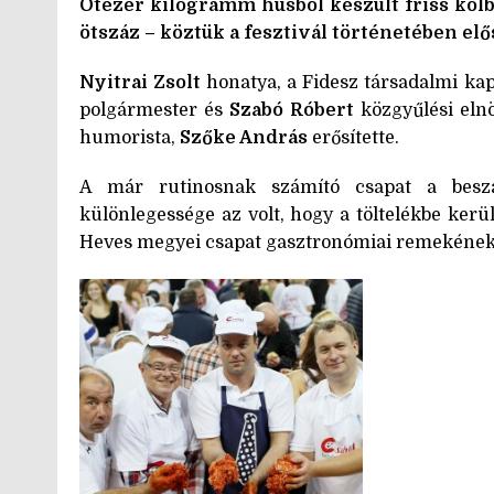
Ötezer kilogramm húsból készült friss kolb
ötszáz – köztük a fesztivál történetében e
Nyitrai Zsolt
honatya, a Fidesz társadalmi kapc
polgármester és
Szabó Róbert
közgyűlési elnö
humorista,
Szőke András
erősítette.
A már rutinosnak számító csapat a beszám
különlegessége az volt, hogy a töltelékbe kerül
Heves megyei csapat gasztronómiai remekének