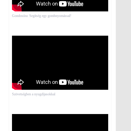
Gondosóra: Segítség egy gombnyomással!
Szövetségben a nyugdíjasokkal