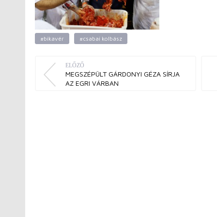
#bikavér
#csabai kolbász
ELŐZŐ
MEGSZÉPÜLT GÁRDONYI GÉZA SÍRJA
AZ EGRI VÁRBAN