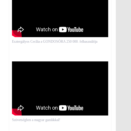
Esztergályos Cecília a GONDOSÓRA 250 000. felhasználója
Szövetségben a magyar gazdákkal!