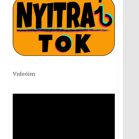
Videóim