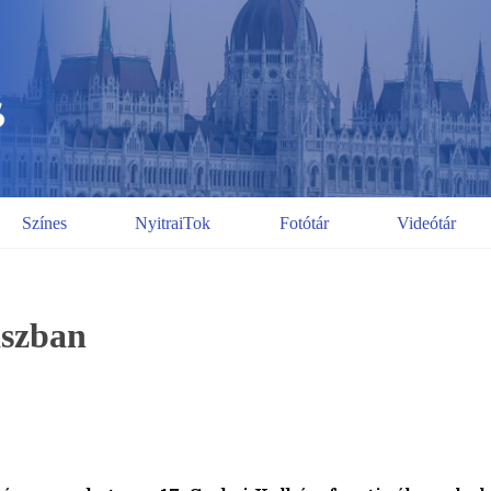
Színes
NyitraiTok
Fotótár
Videótár
ászban