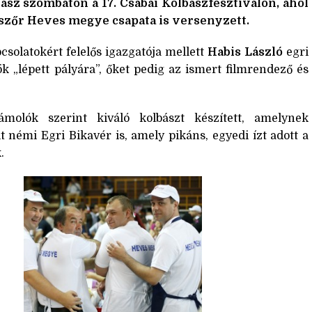
ász szombaton a 17. Csabai Kolbászfesztiválon, ahol
lőszőr Heves megye csapata is verseny
zett.
solatokért felelős igazgatója mellett
Habis László
egri
k „lépett pályára”, őket pedig az ismert filmrendező és
olók szerint kiváló kolbászt készített, amelynek
t némi Egri Bikavér is, amely pikáns, egyedi ízt adott a
.