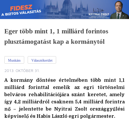
Skip
to
content
Eger több mint 1, 1 milliárd forintos
plusztámogatást kap a kormánytól
Munkám
Választókerület
2013. OKTÓBER 31.
A kormány döntése értelmében több mint 1,1
milliárd forinttal emelik az egri történelmi
belváros rehabilitációjára szánt keretet, amely
így 4,2 milliárdról csaknem 5,4 milliárd forintra
nő – jelentette be Nyitrai Zsolt országgyűlési
képviselő és Habis László egri polgármester.