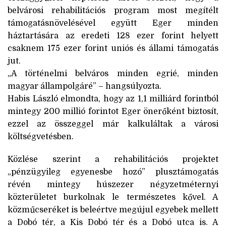
belvárosi rehabilitációs program most megítélt
támogatásnövelésével együtt Eger minden
háztartására az eredeti 128 ezer forint helyett
csaknem 175 ezer forint uniós és állami támogatás
jut.
„A történelmi belváros minden egrié, minden
magyar állampolgáré” – hangsúlyozta.
Habis László elmondta, hogy az 1,1 milliárd forintból
mintegy 200 millió forintot Eger önerőként biztosít,
ezzel az összeggel már kalkuláltak a városi
költségvetésben.
Közlése szerint a rehabilitációs projektet
„pénzügyileg egyenesbe hozó” plusztámogatás
révén mintegy húszezer négyzetméternyi
közterületet burkolnak le természetes kővel. A
közműcseréket is beleértve megújul egyebek mellett
a Dobó tér, a Kis Dobó tér és a Dobó utca is. A