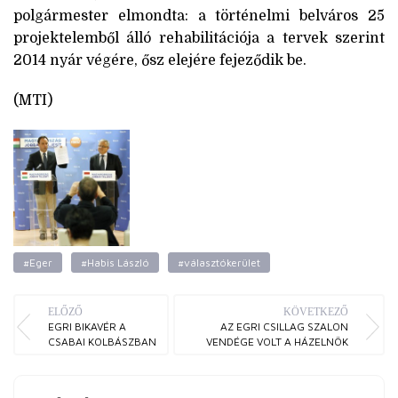
polgármester elmondta: a történelmi belváros 25
projektelemből álló rehabilitációja a tervek szerint
2014 nyár végére, ősz elejére fejeződik be.
(MTI)
#Eger
#Habis László
#választókerület
ELŐZŐ
KÖVETKEZŐ
EGRI BIKAVÉR A
AZ EGRI CSILLAG SZALON
CSABAI KOLBÁSZBAN
VENDÉGE VOLT A HÁZELNÖK