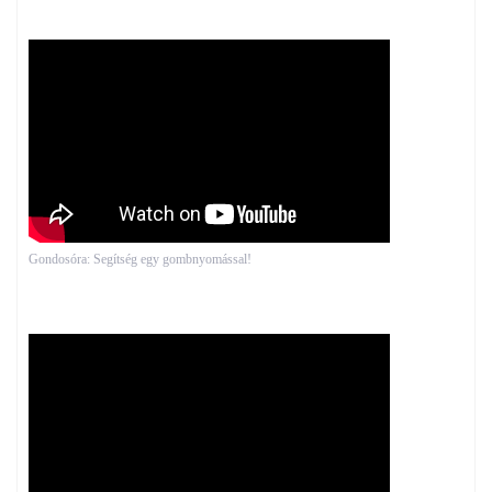
Gondosóra: Segítség egy gombnyomással!