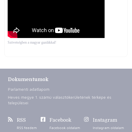
Szövetségben a magyar gazdákkal!
Dokumentumok
Parlamenti adatlapom
Heves megye 1. számú választókerületének térképe és
települései
RSS
Facebook
Instagram
RSS feedem
Facebook oldalam
Instagram oldalam