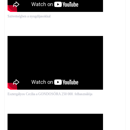
Szövetségben a nyugdíjasokkal
Esztergályos Cecília a GONDOSÓRA 250 000. felhasználója