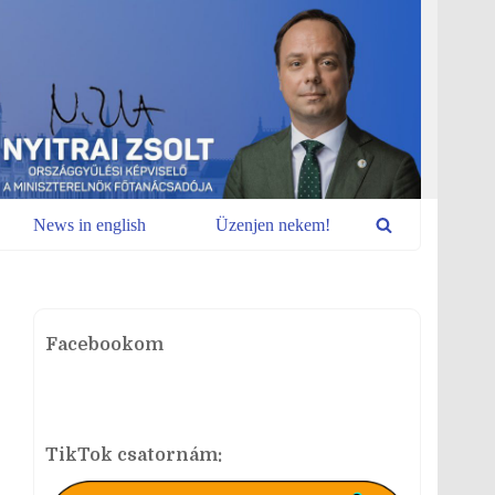
News in english
Üzenjen nekem!
Facebookom
TikTok csatornám: