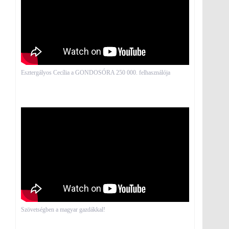
Esztergályos Cecília a GONDOSÓRA 250 000. felhasználója
Szövetségben a magyar gazdákkal!