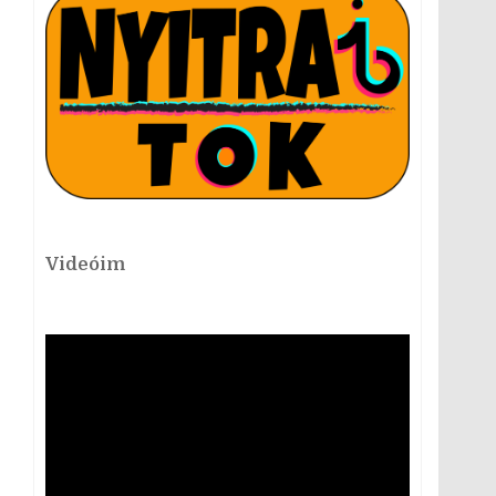
Videóim