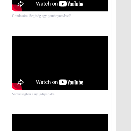
Gondosóra: Segítség egy gombnyomással!
Szövetségben a nyugdíjasokkal