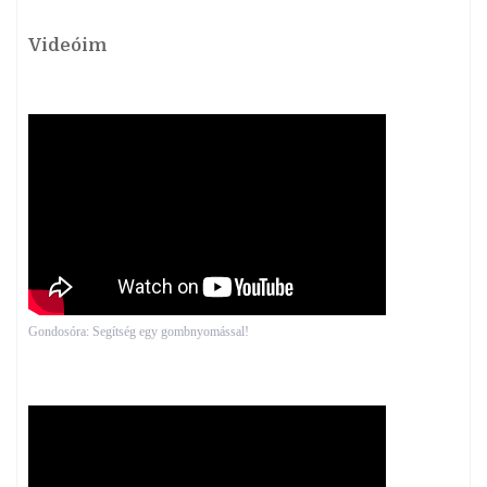
Videóim
Gondosóra: Segítség egy gombnyomással!