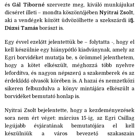
és
Gál Tiborné
szervezte meg, kiváló munkájukat
dicséret illeti – mondta köszöntőjében
Nyitrai Zsolt
,
aki a vendégek között üdvözölhette a szekszárdi
ifj.
Dúzsi Tamás
borászt is.
Egy évvel ezelőtt jelentettük be – folytatta -, hogy el
kell készülnie egy hiánypótló kiadványnak, amely az
Egri borvidéket mutatja be, s örömmel jelenthetem,
hogy a kötet elkészült, méghozzá több nyelvre
lefordítva, és nagyon népszerű a szakemberek és az
érdeklődő olvasók körében is. A hazai és nemzetközi
sikeren felbuzdulva a könyv mintájára elkészült a
borvidéket bemutató honlap is.
Nyitrai Zsolt bejelentette, hogy a kezdeményezések
sora nem ért véget: március 15-ig, az Egri Csillag
legújabb évjáratának bemutatójára el kell
készülniük a város bevezető szakaszain