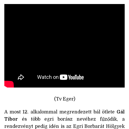
(Tv Eger)
A most 12. alkalommal megrendezett bál ötlete
Gál
Tibor
és több egri borász nevéhez fűződik, a
rendezvényt pedig idén is az Egri Borbarát Hölgyek