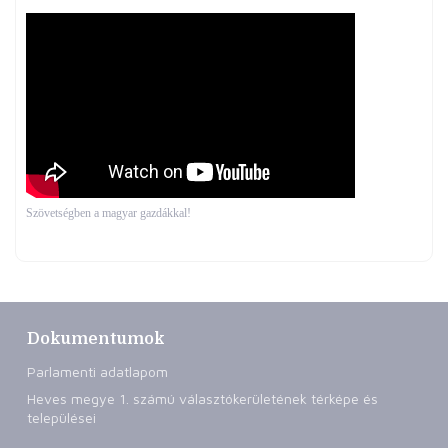
Szövetségben a magyar gazdákkal!
Dokumentumok
Parlamenti adatlapom
Heves megye 1. számú választókerületének térképe és
települései