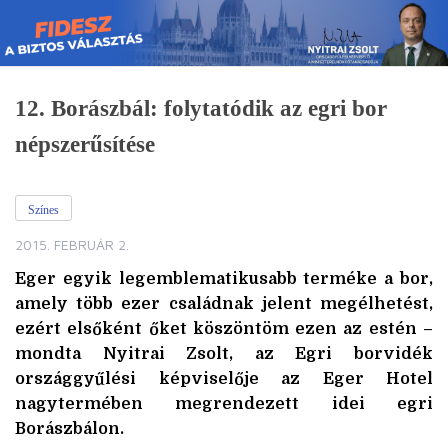
Skip
to
content
12. Borászbál: folytatódik az egri bor
népszerűsítése
Színes
2015. FEBRUÁR 2.
Eger egyik legemblematikusabb terméke a bor,
amely több ezer családnak jelent megélhetést,
ezért elsőként őket köszöntöm ezen az estén –
mondta Nyitrai Zsolt, az Egri borvidék
országgyűlési képviselője az Eger Hotel
nagytermében megrendezett idei egri
Borászbálon.