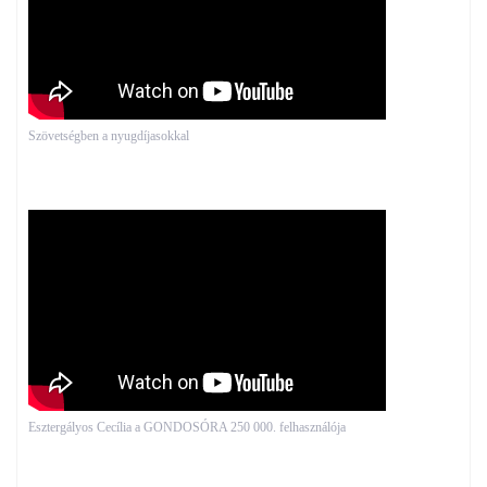
Szövetségben a nyugdíjasokkal
Esztergályos Cecília a GONDOSÓRA 250 000. felhasználója