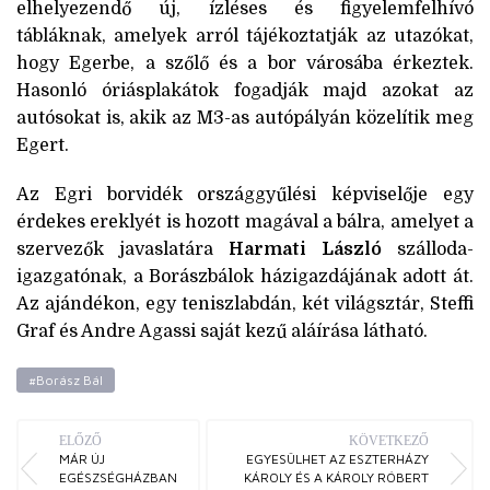
elhelyezendő új, ízléses és figyelemfelhívó
tábláknak, amelyek arról tájékoztatják az utazókat,
hogy Egerbe, a szőlő és a bor városába érkeztek.
Hasonló óriásplakátok fogadják majd azokat az
autósokat is, akik az M3-as autópályán közelítik meg
Egert.
Az Egri borvidék országgyűlési képviselője egy
érdekes ereklyét is hozott magával a bálra, amelyet a
szervezők javaslatára
Harmati László
szálloda-
igazgatónak, a Borászbálok házigazdájának adott át.
Az ajándékon, egy teniszlabdán, két világsztár, Steffi
Graf és Andre Agassi saját kezű aláírása látható.
#Borász Bál
ELŐZŐ
KÖVETKEZŐ
MÁR ÚJ
EGYESÜLHET AZ ESZTERHÁZY
EGÉSZSÉGHÁZBAN
KÁROLY ÉS A KÁROLY RÓBERT