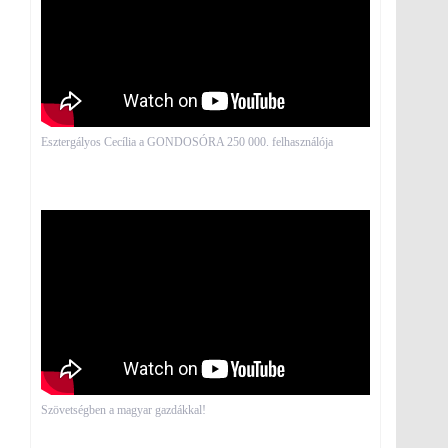
Esztergályos Cecília a GONDOSÓRA 250 000. felhasználója
Szövetségben a magyar gazdákkal!