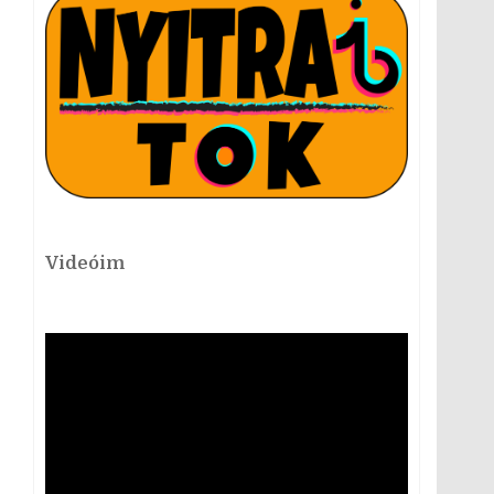
Videóim