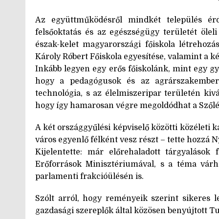
Az együttműködésről mindkét település ér
felsőoktatás és az egészségügy területét öleli
észak-kelet magyarországi főiskola létrehozá
Károly Róbert Főiskola egyesítése, valamint a 
Inkább legyen egy erős főiskolánk, mint egy gy
hogy a pedagógusok és az agrárszakembere
technológia, s az élelmiszeripar területén ki
hogy így hamarosan végre megoldódhat a Szőlés
A két országgyűlési képviselő közötti közéleti 
város egyenlő félként vesz részt – tette hozzá Ny
Kijelentette: már előrehaladott tárgyalások 
Erőforrások Minisztériumával, s a téma várh
parlamenti frakcióülésén is.
Szólt arról, hogy reményeik szerint sikeres 
gazdasági szereplők által közösen benyújtott T