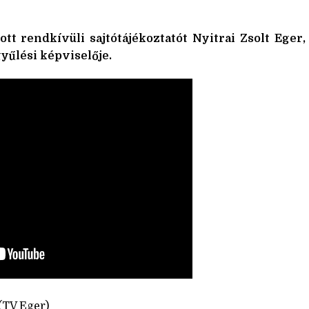
t rendkívüli sajtótájékoztatót Nyitrai Zsolt Eger,
űlési képviselője.
(TV Eger)