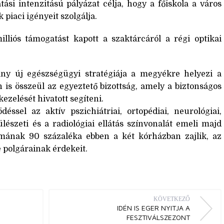
ási intenzitású pályázat célja, hogy a főiskola a város
k piaci igényeit szolgálja.
milliós támogatást kapott a szaktárcáról a régi optikai
ny új egészségügyi stratégiája a megyékre helyezi a
is összeül az egyeztető bizottság, amely a biztonságos
ezelését hivatott segíteni.
éssel az aktív pszichiátriai, ortopédiai, neurológiai,
ülészeti és a radiológiai ellátás színvonalát emeli majd
mának 90 százaléka ebben a két kórházban zajlik, az
 polgárainak érdekeit.
KÖVETKEZŐ
IDÉN IS EGER NYITJA A
FESZTIVÁLSZEZONT