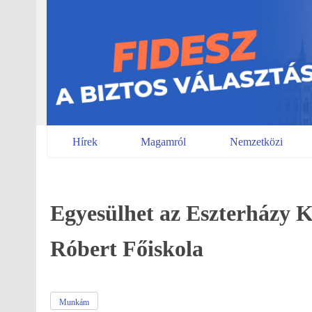
Skip
to
content
Hírek
Magamról
Nemzetközi
Egyesülhet az Eszterházy K
Róbert Főiskola
Munkám