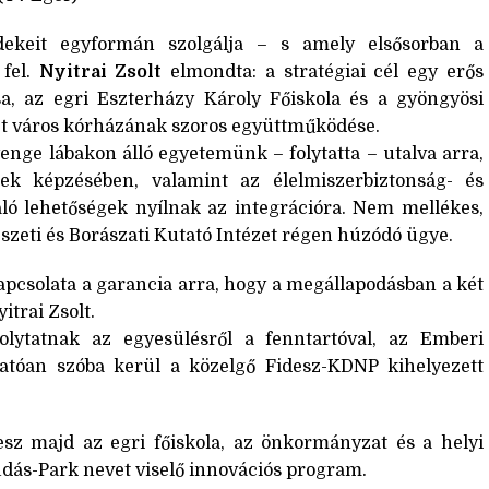
dekeit egyformán szolgálja – s amely elsősorban a
 fel.
Nyitrai Zsolt
elmondta: a stratégiai cél egy erős
sa, az egri Eszterházy Károly Főiskola és a gyöngyösi
két város kórházának szoros együttműködése.
enge lábakon álló egyetemünk – folytatta – utalva arra,
k képzésében, valamint az élelmiszerbiztonság- és
váló lehetőségek nyílnak az integrációra. Nem mellékes,
zeti és Borászati Kutató Intézet régen húzódó ügye.
kapcsolata a garancia arra, hogy a megállapodásban a két
itrai Zsolt.
folytatnak az egyesülésről a fenntartóval, az Emberi
atóan szóba kerül a közelgő Fidesz-KDNP kihelyezett
lesz majd az egri főiskola, az önkormányzat és a helyi
udás-Park nevet viselő innovációs program.