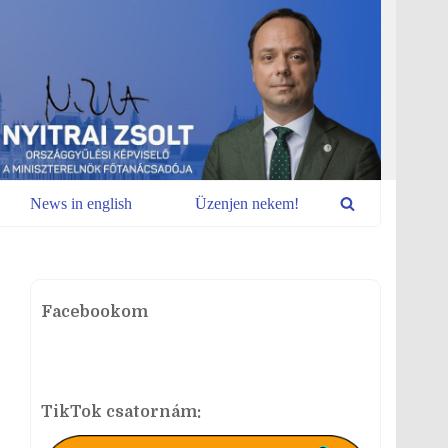
News in english
Üzenjen nekem!
Facebookom
TikTok csatornám: