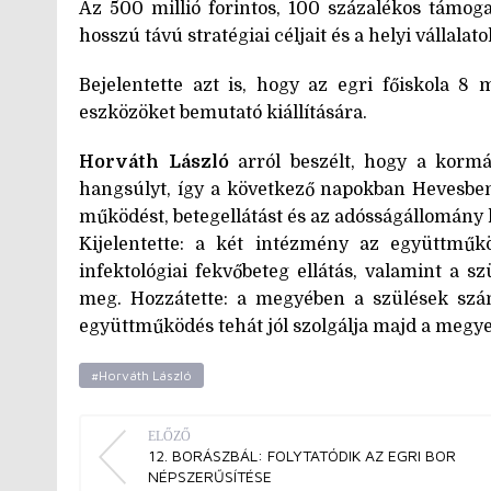
Az 500 millió forintos, 100 százalékos támogat
hosszú távú stratégiai céljait és a helyi vállalato
Bejelentette azt is, hogy az egri főiskola 8 
eszközöket bemutató kiállítására.
Horváth László
arról beszélt, hogy a kormá
hangsúlyt, így a következő napokban Hevesben 
működést, betegellátást és az adósságállomány k
Kijelentette: a két intézmény az együttműköd
infektológiai fekvőbeteg ellátás, valamint a sz
meg. Hozzátette: a megyében a szülések szá
együttműködés tehát jól szolgálja majd a megye
#Horváth László
ELŐZŐ
12. BORÁSZBÁL: FOLYTATÓDIK AZ EGRI BOR
NÉPSZERŰSÍTÉSE