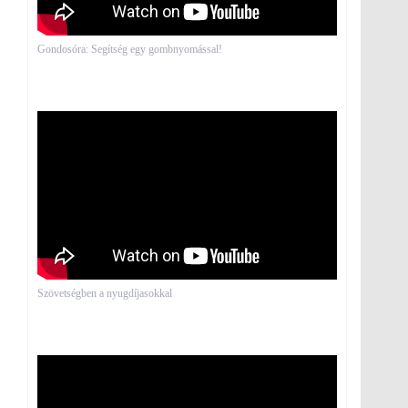
Gondosóra: Segítség egy gombnyomással!
Szövetségben a nyugdíjasokkal