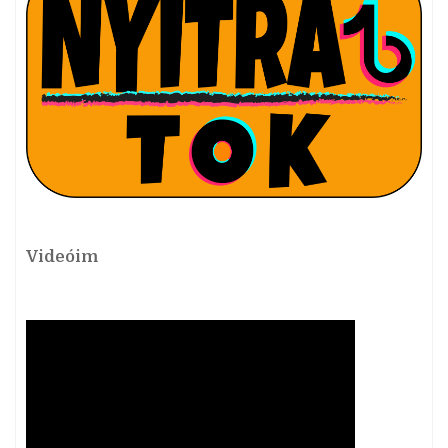
Videóim