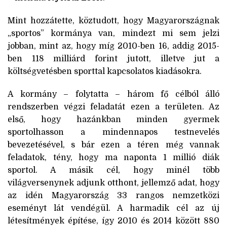
Mint hozzátette, köztudott, hogy Magyarországnak
„sportos” kormánya van, mindezt mi sem jelzi
jobban, mint az, hogy míg 2010-ben 16, addig 2015-
ben 118 milliárd forint jutott, illetve jut a
költségvetésben sporttal kapcsolatos kiadásokra.
A kormány – folytatta – három fő célból álló
rendszerben végzi feladatát ezen a területen. Az
első, hogy hazánkban minden gyermek
sportolhasson a mindennapos testnevelés
bevezetésével, s bár ezen a téren még vannak
feladatok, tény, hogy ma naponta 1 millió diák
sportol. A másik cél, hogy minél több
világversenynek adjunk otthont, jellemző adat, hogy
az idén Magyarország 33 rangos nemzetközi
eseményt lát vendégül. A harmadik cél az új
létesítmények építése, így 2010 és 2014 között 880