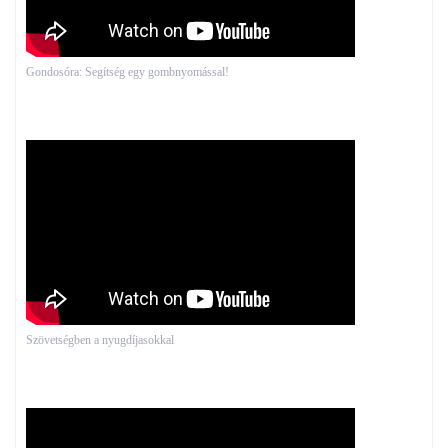
Gondosóra: Segítség egy gombnyomással!
Szövetségben a nyugdíjasokkal