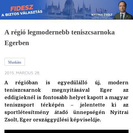
Skip
to
content
A régió legmodernebb teniszcsarnoka
Egerben
Munkám
2015. MÁRCIUS 28.
A régióban is egyedülálló új, modern
teniszcsarnok megnyitásával Eger az
eddigieknél is fontosabb helyet kapott a magyar
teniszsport térképén – jelentette ki az
sportlétesítmény átadó ünnepségén Nyitrai
Zsolt, Eger országgyűlési képviselője.