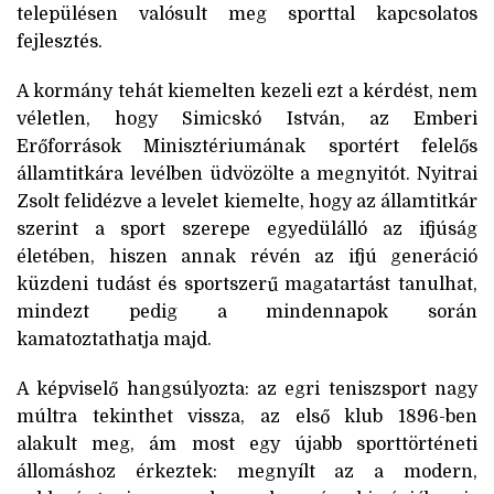
településen valósult meg sporttal kapcsolatos
fejlesztés.
A kormány tehát kiemelten kezeli ezt a kérdést, nem
véletlen, hogy Simicskó István, az Emberi
Erőforrások Minisztériumának sportért felelős
államtitkára levélben üdvözölte a megnyitót. Nyitrai
Zsolt felidézve a levelet kiemelte, hogy az államtitkár
szerint a sport szerepe egyedülálló az ifjúság
életében, hiszen annak révén az ifjú generáció
küzdeni tudást és sportszerű magatartást tanulhat,
mindezt pedig a mindennapok során
kamatoztathatja majd.
A képviselő hangsúlyozta: az egri teniszsport nagy
múltra tekinthet vissza, az első klub 1896-ben
alakult meg, ám most egy újabb sporttörténeti
állomáshoz érkeztek: megnyílt az a modern,