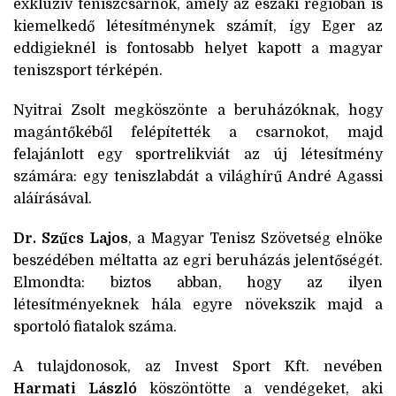
exkluzív teniszcsarnok, amely az északi régióban is
kiemelkedő létesítménynek számít, így Eger az
eddigieknél is fontosabb helyet kapott a magyar
teniszsport térképén.
Nyitrai Zsolt megköszönte a beruházóknak, hogy
magántőkéből felépítették a csarnokot, majd
felajánlott egy sportrelikviát az új létesítmény
számára: egy teniszlabdát a világhírű André Agassi
aláírásával.
Dr. Szűcs Lajos
, a Magyar Tenisz Szövetség elnöke
beszédében méltatta az egri beruházás jelentőségét.
Elmondta: biztos abban, hogy az ilyen
létesítményeknek hála egyre növekszik majd a
sportoló fiatalok száma.
A tulajdonosok, az Invest Sport Kft. nevében
Harmati László
köszöntötte a vendégeket, aki