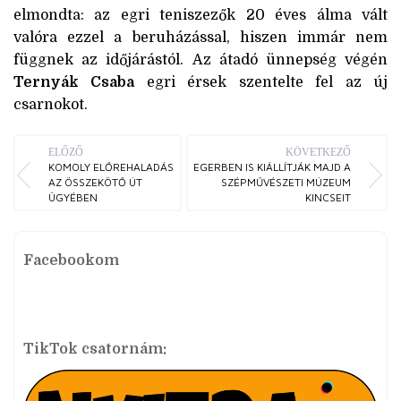
elmondta: az egri teniszezők 20 éves álma vált
valóra ezzel a beruházással, hiszen immár nem
függnek az időjárástól. Az átadó ünnepség végén
Ternyák Csaba
egri érsek szentelte fel az új
csarnokot.
ELŐZŐ
KÖVETKEZŐ
KOMOLY ELŐREHALADÁS
EGERBEN IS KIÁLLÍTJÁK MAJD A
AZ ÖSSZEKÖTŐ ÚT
SZÉPMŰVÉSZETI MÚZEUM
ÜGYÉBEN
KINCSEIT
Facebookom
TikTok csatornám: