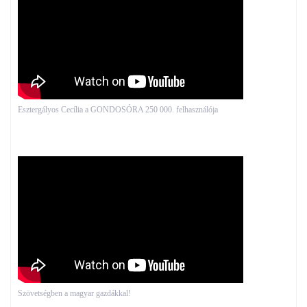
Esztergályos Cecília a GONDOSÓRA 250 000. felhasználója
Szövetségben a magyar gazdákkal!