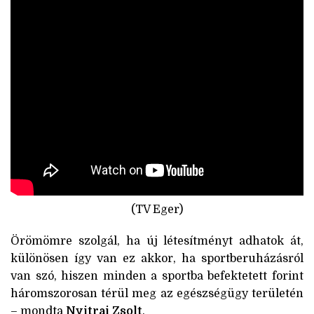
(TV Eger)
Örömömre szolgál, ha új létesítményt adhatok át,
különösen így van ez akkor, ha sportberuházásról
van szó, hiszen minden a sportba befektetett forint
háromszorosan térül meg az egészségügy területén
– mondta
Nyitrai Zsolt
.