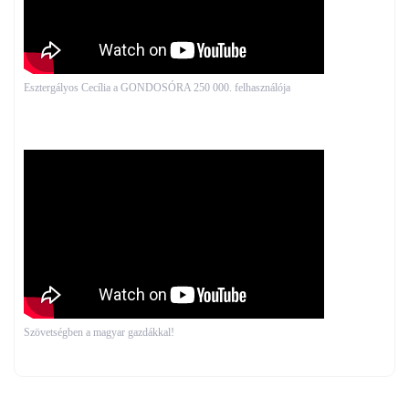
Esztergályos Cecília a GONDOSÓRA 250 000. felhasználója
Szövetségben a magyar gazdákkal!