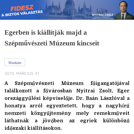
Skip
to
content
Egerben is kiállítják majd a
Szépművészeti Múzeum kincseit
Munkám
2015. MÁRCIUS 31.
A Szépművészeti Múzeum főigazgatójával
találkozott a fővárosban Nyitrai Zsolt, Eger
országgyűlési képviselője. Dr. Baán Lászlóval a
honatya arról egyeztetett, hogy a nagyhírű
nemzeti közgyűjtemény mely remekműveit
láthatnák a jövőben az egriek különböző
időszaki kiállításokon.