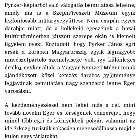
Pyrker-képtárból való válogatás bemutatása lehetne,
amely ma is a Szépművészeti Múzeum egyik
legfontosabb műtárgyegyüttese. Nem csupán egyes
darabjai miatt, de a kollekció egészének a hazai
kultúrtörténetben játszott szerepe okán is kiemelt
figyelem övezi. Köztudott, hogy Pyrker János egri
érsek a korabeli Magyarország egyik legnagyobb
művészetpártoló személyisége volt, így különleges
értékű, egykor általa a Magyar Nemzeti Múzeumnak
ajándékozott, közel kétszáz darabos gyűjteménye
legjavának bemutatása nagy szenzáció lenne Eger
városában.
A kezdeményezéssel nem lehet más a cél, mint
tovább növelni Eger és térségének vonzerejét, hogy
minél több egri és környékbeli polgár, valamint az
ide érkező turisták sokasága megcsodálhassa majd e
különleges tárlatokat.