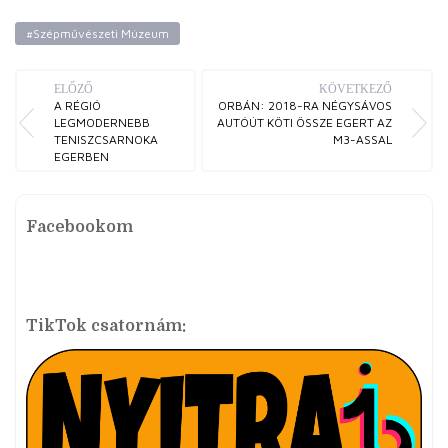
#Szépművészeti Múzeum
ELŐZŐ
KÖVETKEZŐ
A RÉGIÓ
ORBÁN: 2018-RA NÉGYSÁVOS
LEGMODERNEBB
AUTÓÚT KÖTI ÖSSZE EGERT AZ
TENISZCSARNOKA
M3-ASSAL
EGERBEN
Facebookom
TikTok csatornám: