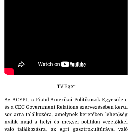
TV Eger
Az ACYPL, a Fiatal Amerikai Politikusok Egyesülete
és a CEC Government Relations szervezésében kerül
sor arra találkozóra, amelynek keretében lehetőség
nyílik majd a helyi és megyei politikai vezetőkkel
való találkozásra, az egri gasztrokultúrával való