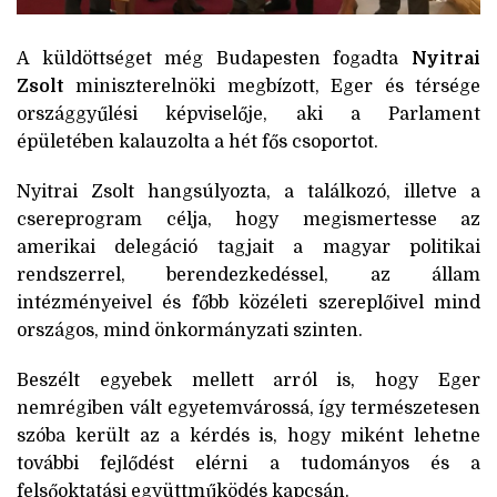
A küldöttséget még Budapesten fogadta
Nyitrai
Zsolt
miniszterelnöki megbízott, Eger és térsége
országgyűlési képviselője, aki a Parlament
épületében kalauzolta a hét fős csoportot.
Nyitrai Zsolt hangsúlyozta, a találkozó, illetve a
csereprogram célja, hogy megismertesse az
amerikai delegáció tagjait a magyar politikai
rendszerrel, berendezkedéssel, az állam
intézményeivel és főbb közéleti szereplőivel mind
országos, mind önkormányzati szinten.
Beszélt egyebek mellett arról is, hogy Eger
nemrégiben vált egyetemvárossá, így természetesen
szóba került az a kérdés is, hogy miként lehetne
további fejlődést elérni a tudományos és a
felsőoktatási együttműködés kapcsán.