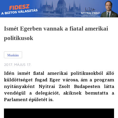
Skip
to
content
Ismét Egerben vannak a fiatal amerikai
politikusok
Munkám
2017. MÁJUS 17.
Idén ismét fiatal amerikai politikusokból álló
küldöttséget fogad Eger városa, ám a program
nyitányaként Nyitrai Zsolt Budapesten látta
vendégül a delegációt, akiknek bemutatta a
Parlament épületét is.