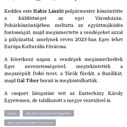
Kedden este
Habis László
polgármester köszöntötte
a küldöttséget az egri Városházán.
Pohárköszöntőjében méltatta az együttműködés
fontosságát, majd megismertette a vendégeket azzal
a pályázattal, amelynek révén 2023-ban Eger lehet
Európa Kulturális Fővárosa.
A következő napon a vendégek megismerkedtek
Eger nevezetességeivel, megtekintették a
megszépült Dobó teret, a Török fürdőt, a Bazilikát,
majd
Gál Tibor
borait is megkóstolhatták.
A csoport látogatást tett az Eszterházy Károly
Egyetemen, de találkozott a megye vezetőivel is.
#Eger
#Eszterházy Károly Egyetem
#Európa Kulturális Fővárosa