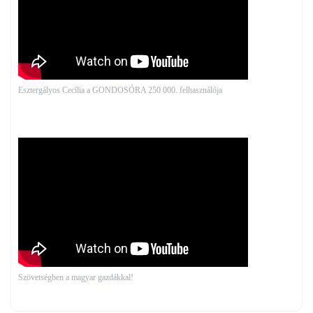
Esztergályos Cecília a GONDOSÓRA 250 000. felhasználója
Szövetségben a magyar gazdákkal!