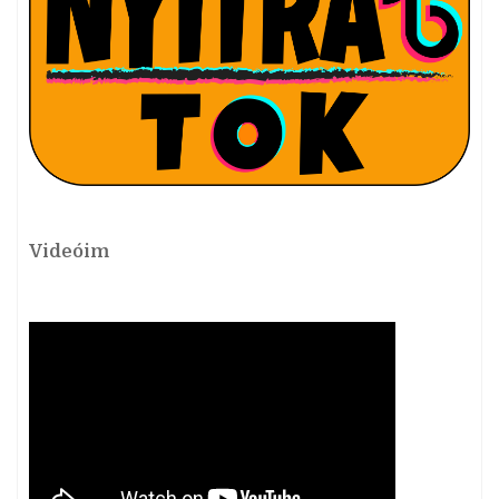
Videóim