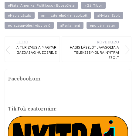
#Fiatal Amerikai Politikusok Egyesülete
#Gál Tibor
#Habis László
#miniszterelnöki megbízott
#Nyitrai Zsolt
#országgyűlési képviselő
#Parlament
#polgármester
ELŐZŐ
KÖVETKEZŐ
A TURIZMUS A MAGYAR
HABIS LÁSZLÓT JAVASOLTA A
GAZDASÁG HÚZÓEREJE
TELEKESSY-DÍJRA NYITRAI
ZSOLT
Facebookom
TikTok csatornám: