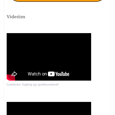
Videóim
Gondosóra: Segítség egy gombnyomással!