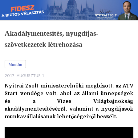
Skip
to
content
Akadálymentesítés, nyugdíjas-
szövetkezetek létrehozása
Munkám
2017. AUGUSZTUS 1.
Nyitrai Zsolt miniszterelnöki megbízott, az ATV
Start vendége volt, ahol az állami ünnepségek
és a Vizes Világbajnokság
akadálymentesítéséről, valamint a nyugdíjasok
munkavállalásának lehetőségeiről beszélt.