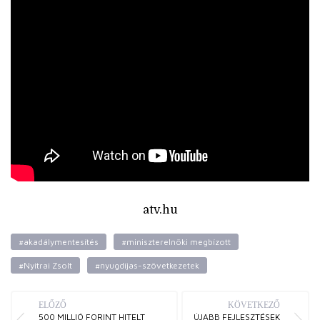
atv.hu
#akadálymentesítés
#miniszterelnöki megbízott
#Nyitrai Zsolt
#nyugdíjas-szövetkezetek
ELŐZŐ
KÖVETKEZŐ
500 MILLIÓ FORINT HITELT
ÚJABB FEJLESZTÉSEK