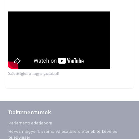
Szövetségben a magyar gazdákkal!
Dokumentumok
Parlamenti adatlapom
Heves megye 1. számú választókerületének térképe és
települései