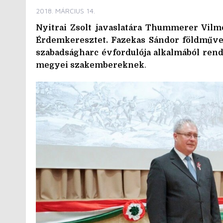
2018. MÁRCIUS 14.
Nyitrai Zsolt javaslatára Thummerer Vil
Érdemkeresztet. Fazekas Sándor földművel
szabadságharc évfordulója alkalmából ren
megyei szakembereknek
.