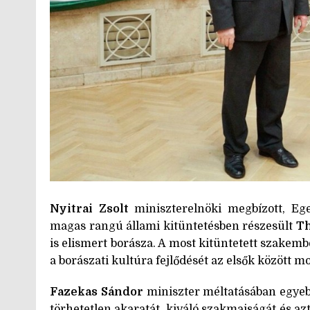
Nyitrai Zsolt
miniszterelnöki megbízott, Ege
magas rangú állami kitüntetésben részesült
T
is elismert borásza. A most kitüntetett szakem
a borászati kultúra fejlődését az elsők között 
Fazekas Sándor
miniszter méltatásában egyeb
törhetetlen akaratát, kiváló szakmaiságát és azt