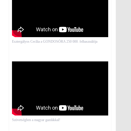
Esztergályos Cecília a GONDOSÓRA 250 000. felhasználója
Szövetségben a magyar gazdákkal!