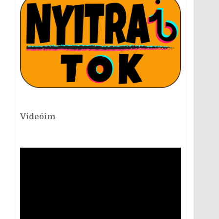
Videóim