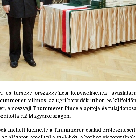
r és térsége országgyűlési képviselőjének javaslatára
hummerer Vilmos
, az Egri borvidék itthon és külföldön
ber, a noszvaji Thummerer Pince alapítója és tulajdonosa
mozdította elő Magyarországon.
ek mellett kiemelte a Thummerer család erőfeszítéseit,
 az alázatot, amellyel a szőlőhöz, a borhoz viszonyulnak.