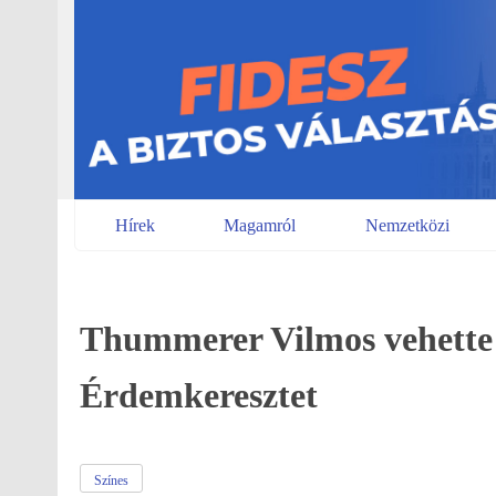
Skip
to
content
Hírek
Magamról
Nemzetközi
Thummerer Vilmos vehette
Érdemkeresztet
Színes