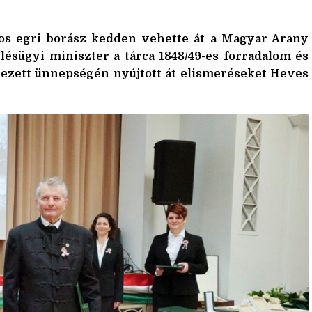
mos egri borász kedden vehette át a Magyar Arany
ésügyi miniszter a tárca 1848/49-es forradalom és
dezett ünnepségén nyújtott át elismeréseket Heves