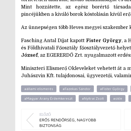
Mint hozzátette, az egész borértő társad
pincéjükben a kiváló borok kóstolásán kívül erő
Az ünnepségen több Heves megyei szakember kiv
Fasching Antal Díjat kapott
Fister György
, a
és Földhivatali Főosztály főosztályvezető-helye
József
, az EGERERDŐ Zrt. nyugalmazott erdész
Miniszteri Elismerő Okleveleket vehetett át a 
Juhászvin Kft. tulajdonosai, ügyvezetői, valami
#állami elismerés
#Fazekas Sándor
#Fister György
#Magyar Arany Érdemkereszt
#Nyitrai Zsolt
#okle
ELŐZŐ
ERŐS RENDŐRSÉG, NAGYOBB
BIZTONSÁG