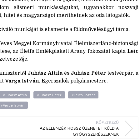
alom elismeri munkásságukat, ugyanakkor noszvaji
t, hitet és magyarságot meríthetnek az oda látogatók.
áló munkáját is elismerte a földművelésügyi tárca.
 Heves Megyei Kormányhivatal Élelmiszerlánc-biztonsági
ttese, az Életfa Emlékplakett Arany fokozatát kapta
Leic
etvezetője.
minisztertől
Juhász Attila
és
Juhász Péter
testvérpár, a
nt
Varga István
, Egerszalók polgármestere.
#Juhász Attila
#Juhász Péter
#Leich József
#Varga István
KÖVETKEZŐ
AZ ELLENZÉK ROSSZ ÜZENETET KÜLD A
GYÓGYSZERÉSZEKNEK