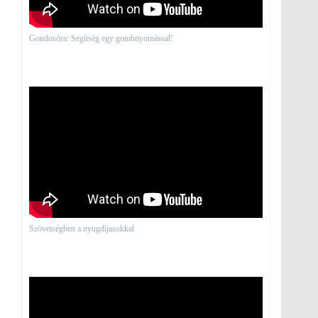
Gondosóra: Segítség egy gombnyomással!
Szövetségben a nyugdíjasokkal