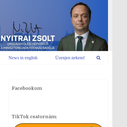
News in english
Üzenjen nekem!
Facebookom
TikTok csatornám: