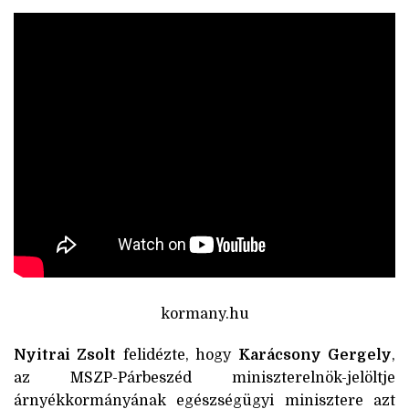
kormany.hu
Nyitrai Zsolt
felidézte, hogy
Karácsony Gergely
,
az MSZP-Párbeszéd miniszterelnök-jelöltje
árnyékkormányának egészségügyi minisztere azt