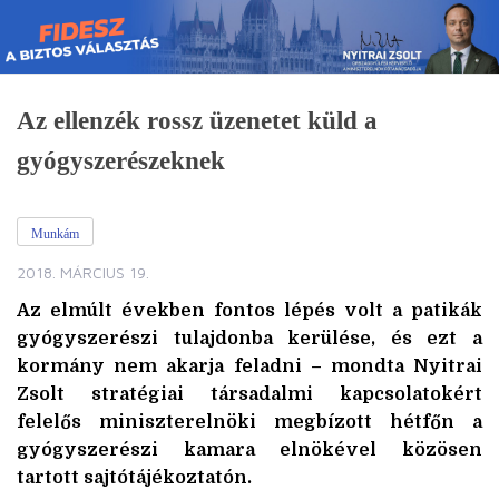
Skip
to
content
Az ellenzék rossz üzenetet küld a
gyógyszerészeknek
Munkám
2018. MÁRCIUS 19.
Az elmúlt években fontos lépés volt a patikák
gyógyszerészi tulajdonba kerülése, és ezt a
kormány nem akarja feladni – mondta Nyitrai
Zsolt stratégiai társadalmi kapcsolatokért
felelős miniszterelnöki megbízott hétfőn a
gyógyszerészi kamara elnökével közösen
tartott sajtótájékoztatón.