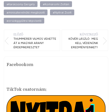
#Karácsony Gergely
#Komáromi Zoltán
#miniszterelnöki megbízott
#Nyitrai Zsolt
#országgyűlési képviselő
ELŐZŐ
KÖVETKEZŐ
THUMMERER VILMOS VEHETTE
KÖVÉR LÁSZLÓ: MEG
ÁT A MAGYAR ARANY
KELL VÉDENÜNK
ÉRDEMKERESZTET
EREDMÉNYEINKET!
Facebookom
TikTok csatornám: