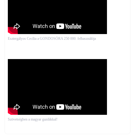
Esztergályos Cecília a GONDOSÓRA 250 000. felhasználója
Szövetségben a magyar gazdákkal!