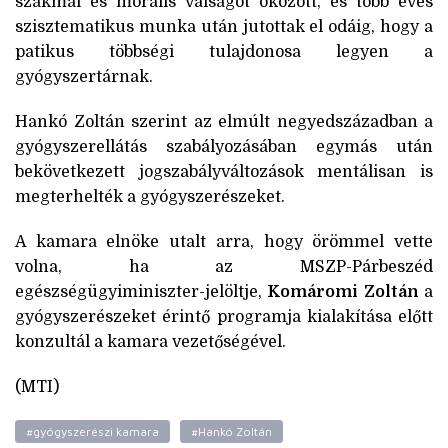
szakmai és morális válságot okozott, és több éves
szisztematikus munka után jutottak el odáig, hogy a
patikus többségi tulajdonosa legyen a
gyógyszertárnak.
Hankó Zoltán szerint az elmúlt negyedszázadban a
gyógyszerellátás szabályozásában egymás után
bekövetkezett jogszabályváltozások mentálisan is
megterhelték a gyógyszerészeket.
A kamara elnöke utalt arra, hogy örömmel vette
volna, ha az MSZP-Párbeszéd
egészségügyiminiszter-jelöltje,
Komáromi Zoltán
a
gyógyszerészeket érintő programja kialakítása előtt
konzultál a kamara vezetőségével.
(MTI)
#gyógyszerészi kamara
#Hankó Zoltán