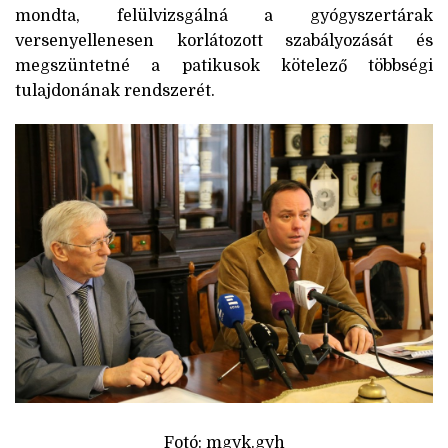
mondta, felülvizsgálná a gyógyszertárak
versenyellenesen korlátozott szabályozását és
megszüntetné a patikusok kötelező többségi
tulajdonának rendszerét.
Fotó: mgyk.gyh