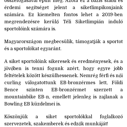
összefogásával épült meg. Azóta ez a bázis stabil és
érdemi segítséget jelent a siketlimpikonjaink
számára. Ez kiemelten fontos lehet a 2019-ben
megrendezésre kerülő Téli Siketlimpián induló
sportolóink számára is.
Magyarországon megbecsülik, támogatják a sportot
és a sportolókat egyaránt.
A siket sportolóink sikeresek és eredményesek, és a
jövőben is tenni fogunk azért, hogy egyre jobb
feltételek között készülhessenek. Nemrég férfi és női
curling válogatottunk EB-bronzérmes lett, Földi
Bence szinten EB-bronzérmet szerzett a
mountainbike EB-n, emellett jelenleg is zajlanak a
Bowling EB küzdelmei is.
Köszönjük a siket sportolókkal foglalkozó
szervezetek, szakemberek és edzők munkáját!