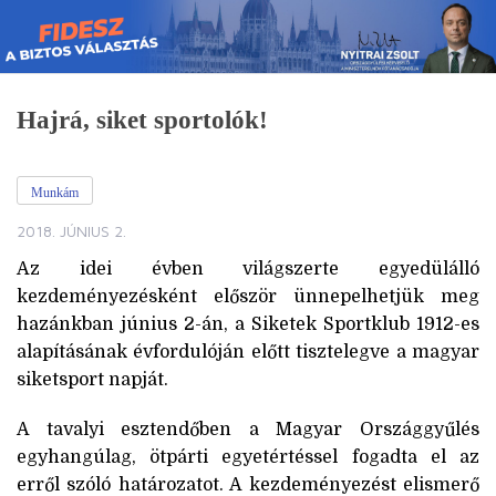
Skip
to
content
Hajrá, siket sportolók!
Munkám
2018. JÚNIUS 2.
Az idei évben világszerte egyedülálló
kezdeményezésként először ünnepelhetjük meg
hazánkban június 2-án, a Siketek Sportklub 1912-es
alapításának évfordulóján előtt tisztelegve a magyar
siketsport napját.
A tavalyi esztendőben a Magyar Országgyűlés
egyhangúlag, ötpárti egyetértéssel fogadta el az
erről szóló határozatot. A kezdeményezést elismerő