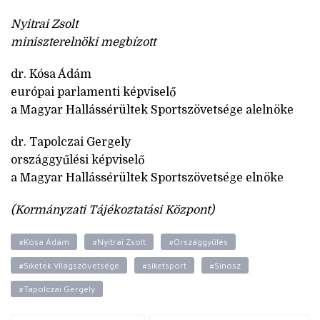
Nyitrai Zsolt
miniszterelnöki megbízott
dr. Kósa Ádám
európai parlamenti képviselő
a Magyar Hallássérültek Sportszövetsége alelnöke
dr. Tapolczai Gergely
országgyűlési képviselő
a Magyar Hallássérültek Sportszövetsége elnöke
(Kormányzati Tájékoztatási Központ)
#Kósa Ádám
#Nyitrai Zsolt
#Országgyűlés
#Siketek Világszövetsége
#siketsport
#Sinosz
#Tapolczai Gergely