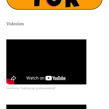
Videóim
Gondosóra: Segítség egy gombnyomással!