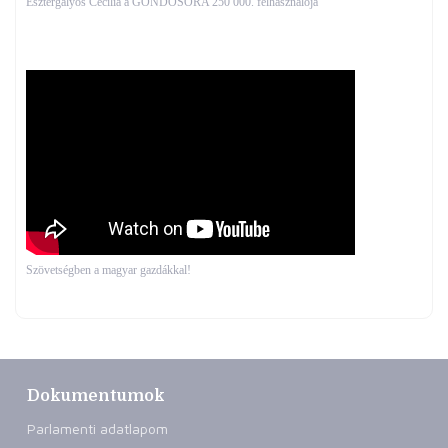
Esztergályos Cecília a GONDOSÓRA 250 000. felhasználója
Szövetségben a magyar gazdákkal!
Dokumentumok
Parlamenti adatlapom