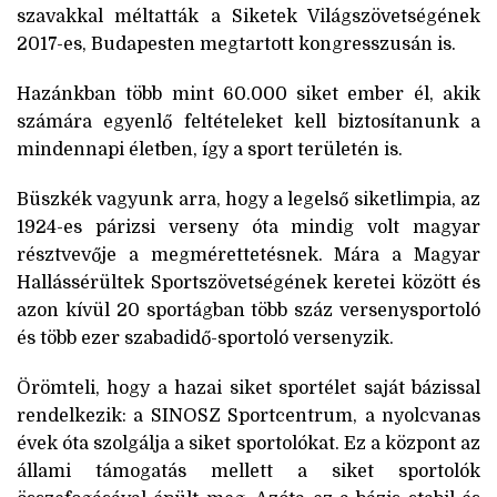
szavakkal méltatták a Siketek Világszövetségének
2017-es, Budapesten megtartott kongresszusán is.
Hazánkban több mint 60.000 siket ember él, akik
számára egyenlő feltételeket kell biztosítanunk a
mindennapi életben, így a sport területén is.
Büszkék vagyunk arra, hogy a legelső siketlimpia, az
1924-es párizsi verseny óta mindig volt magyar
résztvevője a megmérettetésnek. Mára a Magyar
Hallássérültek Sportszövetségének keretei között és
azon kívül 20 sportágban több száz versenysportoló
és több ezer szabadidő-sportoló versenyzik.
Örömteli, hogy a hazai siket sportélet saját bázissal
rendelkezik: a SINOSZ Sportcentrum, a nyolcvanas
évek óta szolgálja a siket sportolókat. Ez a központ az
állami támogatás mellett a siket sportolók