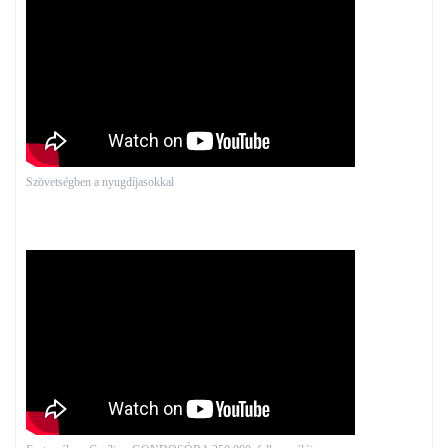
Szövetségben a nyugdíjasokkal