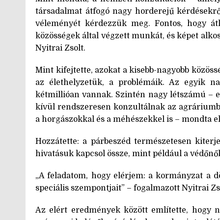
társadalmat átfogó nagy horderejű kérdésekrő
véleményét kérdezzük meg. Fontos, hogy átlá
közösségek által végzett munkát, és képet alkoss
Nyitrai Zsolt.
Mint kifejtette, azokat a kisebb-nagyobb közös
az élethelyzetük, a problémáik. Az egyik n
kétmillióan vannak. Szintén nagy létszámú – e
kívül rendszeresen konzultálnak az agráriumb
a horgászokkal és a méhészekkel is – mondta el
Hozzátette: a párbeszéd természetesen kiterj
hivatásuk kapcsol össze, mint például a védőnő
„A feladatom, hogy elérjem: a kormányzat a d
speciális szempontjait” – fogalmazott Nyitrai Zs
Az elért eredmények között említette, hogy