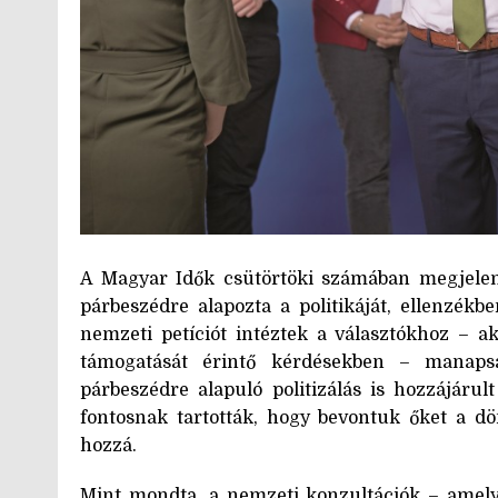
A Magyar Idők csütörtöki számában megjele
párbeszédre alapozta a politikáját, ellenzék
nemzeti petíciót intéztek a választókhoz – a
támogatását érintő kérdésekben – manapsá
párbeszédre alapuló politizálás is hozzájáru
fontosnak tartották, hogy bevontuk őket a d
hozzá.
Mint mondta, a nemzeti konzultációk – amelye