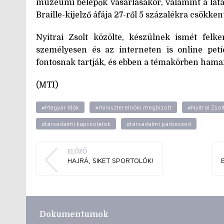
múzeumi belépők vásárlásakor, valamint a látás
Braille-kijelző áfája 27-ről 5 százalékra csökken
Nyitrai Zsolt közölte, készülnek ismét felke
személyesen és az interneten is online petí
fontosnak tartják, és ebben a témakörben hama
(MTI)
#Magyar Idők
#miniszterelnöki megbízott
#Nyitrai Zsol
#társadalmi kapcsolatok
#társadalmi párbeszéd
ELŐZŐ
HAJRÁ, SIKET SPORTOLÓK!
Dokumentumok