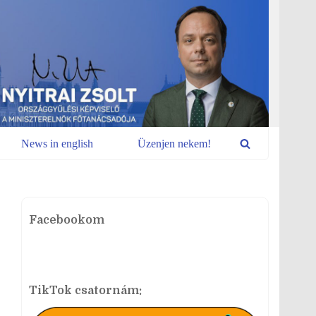
News in english
Üzenjen nekem!
Facebookom
TikTok csatornám: