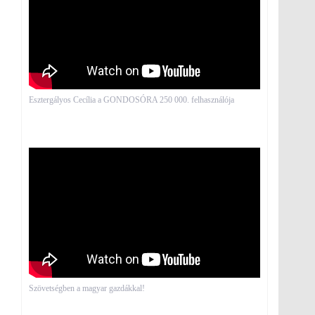
Esztergályos Cecília a GONDOSÓRA 250 000. felhasználója
Szövetségben a magyar gazdákkal!