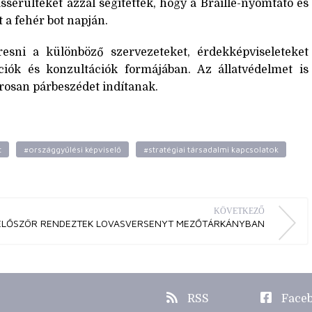
sérülteket azzal segítették, hogy a Braille-nyomtató és
t a fehér bot napján.
resni a különböző szervezeteket, érdekképviseleteket
ciók és konzultációk formájában. Az állatvédelmet is
rosan párbeszédet indítanak.
t
#országgyűlési képviselő
#stratégiai társadalmi kapcsolatok
KÖVETKEZŐ
ELŐSZÖR RENDEZTEK LOVASVERSENYT MEZŐTÁRKÁNYBAN
RSS
Face