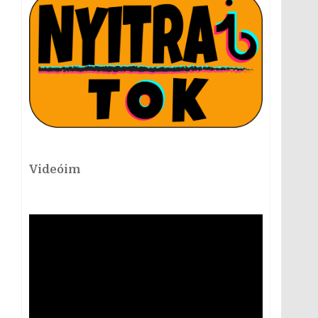
Videóim