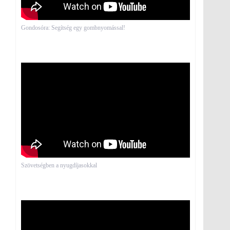
Gondosóra: Segítség egy gombnyomással!
Szövetségben a nyugdíjasokkal