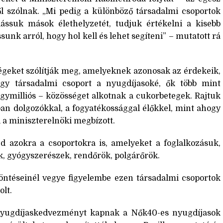
l szólnak. „Mi pedig a különböző társadalmi csoportok
ssuk mások élethelyzetét, tudjuk értékelni a kisebb
unk arról, hogy hol kell és lehet segíteni” – mutatott rá
ségeket szólítják meg, amelyeknek azonosak az érdekeik,
agy társadalmi csoport a nyugdíjasoké, ők több mint
gymilliós – közösséget alkotnak a cukorbetegek. Rajtuk
an dolgozókkal, a fogyatékossággal élőkkel, mint ahogy
 a miniszterelnöki megbízott.
ed azokra a csoportokra is, amelyeket a foglalkozásuk,
k, gyógyszerészek, rendőrök, polgárőrök.
öntéseinél vegye figyelembe ezen társadalmi csoportok
olt.
 nyugdíjaskedvezményt kapnak a Nők40-es nyugdíjasok