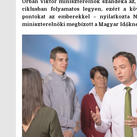
Orbán Viktor miniszterelnök szándéka az,
ciklusban folyamatos legyen, ezért a k
pontokat az emberekkel – nyilatkozta Ny
miniszterelnöki megbízott a Magyar Időkn