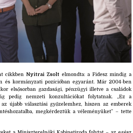
nt cikkben
Nyitrai Zsolt
elmondta: a Fidesz mindig a
ben és kormányzati pozícióban egyaránt. Már 2004-ben
kkor elsősorban gazdasági, pénzügyi illetve a családok
g pedig nemzeti konzultációkat folytatnak. „Ez a
lt az újabb választási győzelemhez, hiszen az emberek
öntéshozatalba, megkérdeztük a véleményüket” – tette
ket a Miniszterelnöki Kabinetiroda folytat – az egész