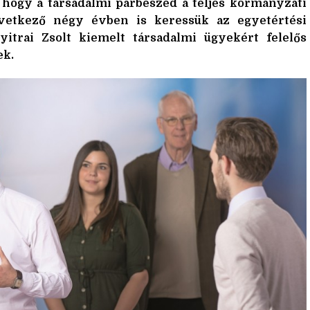
 hogy a társadalmi párbeszéd a teljes kormányzati
övetkező négy évben is keressük az egyetértési
itrai Zsolt kiemelt társadalmi ügyekért felelős
ek.