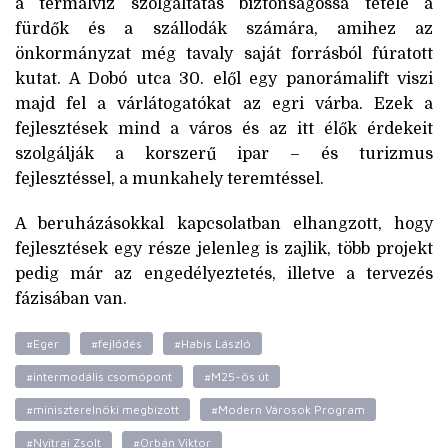
a termálvíz szolgáltatás biztonságossá tétele a
fürdők és a szállodák számára, amihez az
önkormányzat még tavaly saját forrásból fúratott
kutat. A Dobó utca 30. elől egy panorámalift viszi
majd fel a várlátogatókat az egri várba. Ezek a
fejlesztések mind a város és az itt élők érdekeit
szolgálják a korszerű ipar – és turizmus
fejlesztéssel, a munkahely teremtéssel.
A beruházásokkal kapcsolatban elhangzott, hogy
fejlesztések egy része jelenleg is zajlik, több projekt
pedig már az engedélyeztetés, illetve a tervezés
fázisában van.
#Eger
#fejlődés
#Habis László
#intermodális csomópont
#M25-ös út
#miniszterelnöki megbízott
#Modern Városok Program
#Nyitrai Zsolt
#Orbán Viktor