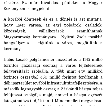
részére. Ez már hivatalos, pénteken a Magyar
Közlönyben is megjelent.
A korábbi döntések és ez a döntés is azt mutatja,
hogy Eger városa, az egri polgárok, családok,
közösségek, vállalkozások számíthatnak
Magyarország kormányára. Nyitrai Zsolt továbbá
hangsúlyozta – előttünk a város, mögöttünk a
kormány.
Habis László polgármester hozzátette: a 1145 millió
forintos gazdasági csomag a város fejlődésének
felgyorsítását szolgálja. A több mint egy milliárd
forintos összegből 450 millió forintot fordítanak a
déli iparterület további infrastruktúrafejlesztésére. A
második legnagyobb összeg a Zárkándi bástya teljes
felújítását szolgálja majd, amivel a bástya egészét
látogathatóvá tudják tenni. Mindemellett megvalósul