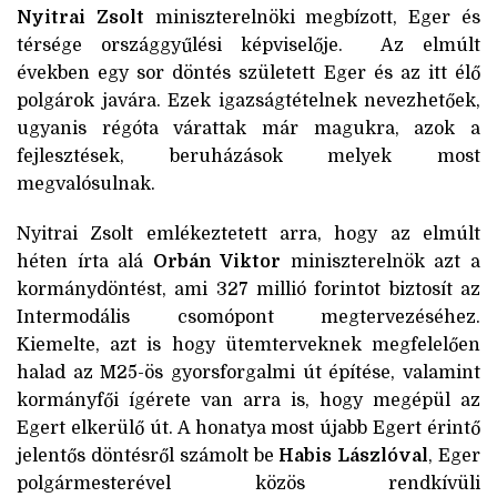
Nyitrai Zsolt
miniszterelnöki megbízott, Eger és
térsége országgyűlési képviselője. Az elmúlt
években egy sor döntés született Eger és az itt élő
polgárok javára. Ezek igazságtételnek nevezhetőek,
ugyanis régóta várattak már magukra, azok a
fejlesztések, beruházások melyek most
megvalósulnak.
Nyitrai Zsolt emlékeztetett arra, hogy az elmúlt
héten írta alá
Orbán Viktor
miniszterelnök azt a
kormánydöntést, ami 327 millió forintot biztosít az
Intermodális csomópont megtervezéséhez.
Kiemelte, azt is hogy ütemterveknek megfelelően
halad az M25-ös gyorsforgalmi út építése, valamint
kormányfői ígérete van arra is, hogy megépül az
Egert elkerülő út. A honatya most újabb Egert érintő
jelentős döntésről számolt be
Habis Lászlóval
, Eger
polgármesterével közös rendkívüli