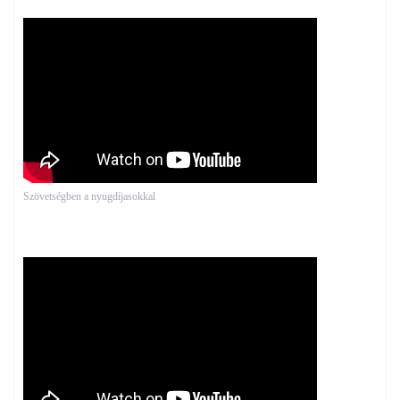
Szövetségben a nyugdíjasokkal