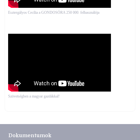
Esztergályos Cecília a GONDOSÓRA 250 000. felhasználója
Szövetségben a magyar gazdákkal!
Dokumentumok