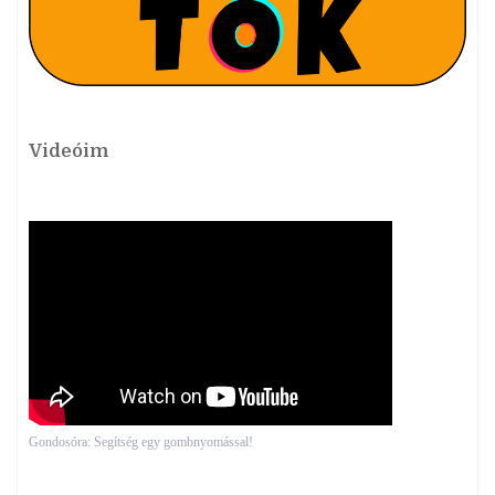
Videóim
Gondosóra: Segítség egy gombnyomással!