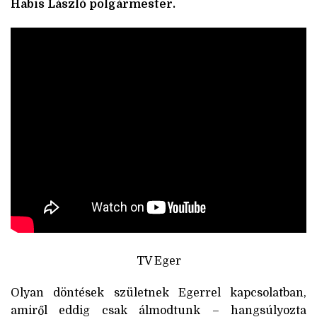
Habis László polgármester.
TV Eger
Olyan döntések születnek Egerrel kapcsolatban,
amiről eddig csak álmodtunk – hangsúlyozta