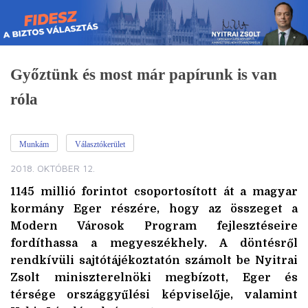
Skip
to
content
Győztünk és most már papírunk is van
róla
Munkám
Választókerület
2018. OKTÓBER 12.
1145 millió forintot csoportosított át a magyar
kormány Eger részére, hogy az összeget a
Modern Városok Program fejlesztéseire
fordíthassa a megyeszékhely. A döntésről
rendkívüli sajtótájékoztatón számolt be Nyitrai
Zsolt miniszterelnöki megbízott, Eger és
térsége országgyűlési képviselője, valamint