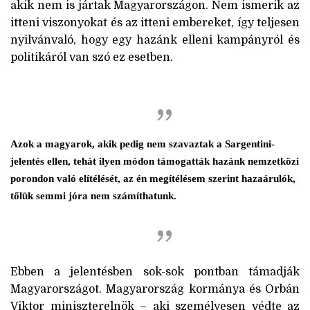
akik nem is jártak Magyarországon. Nem ismerik az
itteni viszonyokat és az itteni embereket, így teljesen
nyilvánvaló, hogy egy hazánk elleni kampányról és
politikáról van szó ez esetben.
Azok a magyarok, akik pedig nem szavaztak a Sargentini-
jelentés ellen, tehát ilyen módon támogatták hazánk nemzetközi
porondon való elítélését, az én megítélésem szerint hazaárulók,
tőlük semmi jóra nem számíthatunk.
Ebben a jelentésben sok-sok pontban támadják
Magyarországot. Magyarország kormánya és Orbán
Viktor miniszterelnök – aki személyesen védte az