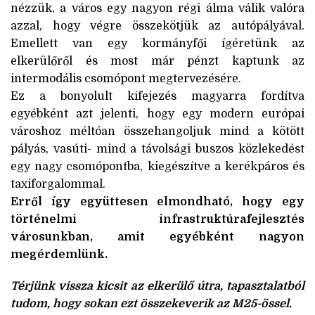
nézzük, a város egy nagyon régi álma válik valóra
azzal, hogy végre összekötjük az autópályával.
Emellett van egy kormányfői ígéretünk az
elkerülőről és most már pénzt kaptunk az
intermodális csomópont megtervezésére.
Ez a bonyolult kifejezés magyarra fordítva
egyébként azt jelenti, hogy egy modern európai
városhoz méltóan összehangoljuk mind a kötött
pályás, vasúti- mind a távolsági buszos közlekedést
egy nagy csomópontba, kiegészítve a kerékpáros és
taxiforgalommal.
Erről így együttesen elmondható, hogy egy
történelmi infrastruktúrafejlesztés
városunkban, amit egyébként nagyon
megérdemlünk.
Térjünk vissza kicsit az elkerülő útra, tapasztalatból
tudom, hogy sokan ezt összekeverik az M25-össel.