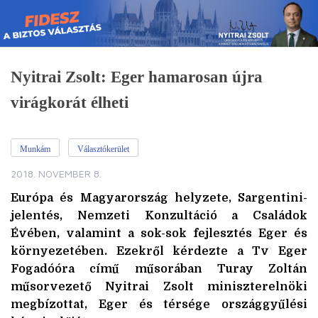
Skip
to
content
Nyitrai Zsolt: Eger hamarosan újra
virágkorát élheti
Munkám
Választókerület
2018. NOVEMBER 8.
Európa és Magyarország helyzete, Sargentini-
jelentés, Nemzeti Konzultáció a Családok
Évében, valamint a sok-sok fejlesztés Eger és
környezetében. Ezekről kérdezte a Tv Eger
Fogadóóra című műsorában Turay Zoltán
műsorvezető Nyitrai Zsolt miniszterelnöki
megbízottat, Eger és térsége országgyűlési