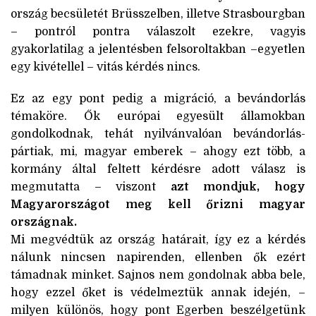
ország becsületét Brüsszelben, illetve Strasbourgban
– pontról pontra válaszolt ezekre, vagyis
gyakorlatilag a jelentésben felsoroltakban –egyetlen
egy kivétellel – vitás kérdés nincs.
Ez az egy pont pedig a migráció, a bevándorlás
témaköre. Ők európai egyesült államokban
gondolkodnak, tehát nyilvánvalóan bevándorlás-
pártiak, mi, magyar emberek – ahogy ezt több, a
kormány által feltett kérdésre adott válasz is
megmutatta – viszont
azt mondjuk, hogy
Magyarországot meg kell őrizni magyar
országnak.
Mi megvédtük az ország határait, így ez a kérdés
nálunk nincsen napirenden, ellenben ők ezért
támadnak minket. Sajnos nem gondolnak abba bele,
hogy ezzel őket is védelmeztük annak idején, –
milyen különös, hogy pont Egerben beszélgetünk