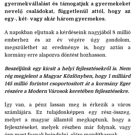
gyermekvállalást és támogatjuk a gyermekeket
nevelő családokat, függetlenül attól, hogy az
egy-, két- vagy akár három gyermekes.
A napokban eljutnak a kérdéseink nagyjából 8 millió
emberhez és az év végére úgy gondolom,
megszülethet az eredménye is, hogy aztán a
kormány erre alapozva döntést hozhasson.
Beszéljünk egy kicsit a helyi fejlesztésekről is. Nem
rég megjelent a Magyar Közlönyben, hogy 1 milliárd
145 millió forintot csoportosított át a kormány Eger
részére a Modern Városok keretében fejlesztésekre.
Így van, a pénz lassan meg is érkezik a város
számlájára. Ez tulajdonképpen egy rész-összeg,
melyet a magyar államtól megkaptunk, hogy a
fejlesztéseket, melyek részben már folynak, vagy