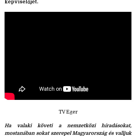
képviselőjét.
TV Eger
Ha valaki követi a nemzetközi híradásokat,
mostanában sokat szerepel Magyarország és valljuk