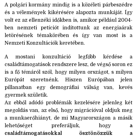
A polgári kormány mindig is a közéleti párbeszédre
és a vélemények kikérésére alapozta munkáját. Így
volt ez az ellenzéki időkben is, amikor például 2004-
ben nemzeti petíciót indítottunk az energiaárak
letörésének témakörében és így van most is a
Nemzeti Konzultációk keretében.
A mostani konzultáció legfőbb kérdése a
családtámogatások rendszere lesz, de végső soron ez
is a fő témáról szól, hogy milyen országot, s milyen
Európát szeretnénk. Hiszen Európában jelen
pillanatban egy demográfiai válság van, kevés
gyermek születik.
Az ebből adódó problémák kezelésére jelenleg két
megoldás van, az első, hogy migrációval oldjuk meg
a munkaerőhiányt, de mi Magyarországon a másik
lehetőséget preferáljuk, hogy
a
családtámogatásokkal ösztönözzük a