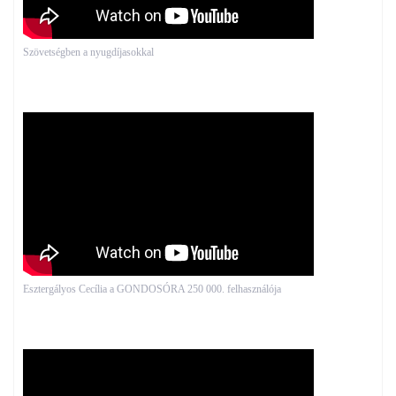
Szövetségben a nyugdíjasokkal
Esztergályos Cecília a GONDOSÓRA 250 000. felhasználója