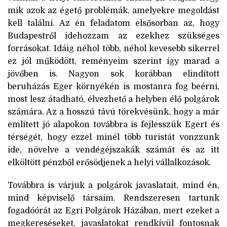
mik azok az égető problémák, amelyekre megoldást
kell találni. Az én feladatom elsősorban az, hogy
Budapestről idehozzam az ezekhez szükséges
forrásokat. Idáig néhol több, néhol kevesebb sikerrel
ez jól működött, reményeim szerint így marad a
jövőben is. Nagyon sok korábban elindított
beruházás Eger környékén is mostanra fog beérni,
most lesz átadható, élvezhető a helyben élő polgárok
számára. Az a hosszú távú törekvésünk, hogy a már
említett jó alapokon továbbra is fejlesszük Egert és
térségét, hogy ezzel minél több turistát vonzzunk
ide, növelve a vendégéjszakák számát és az itt
elköltött pénzből erősödjenek a helyi vállalkozások.
Továbbra is várjuk a polgárok javaslatait, mind én,
mind képviselő társaim. Rendszeresen tartunk
fogadóórát az Egri Polgárok Házában, mert ezeket a
megkereséseket, javaslatokat rendkívül fontosnak