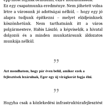
épp most fognak beindulni, előre mozdíthassuk.
Ez egy csapatmunka eredménye. Nem jöhetett volna
létre a városunk jó adottságai nélkül, – hogy egy jó
alapra tudjunk építkezni – melyet elődjeinknek
köszönhetünk. Nem tarthatnánk itt a város
polgármestere, Habis László, a képviselők, a hivatal
dolgozói és a minden munkatársunk áldozatos
munkája nélkül.
Azt mondhatom, hogy pár éven belül, amikor ezek a
fejlesztések lezárulnak, Eger egy új virágkorát fogja élni.
Hogyha csak a közlekedési infrastruktúrafejlesztést