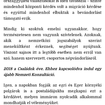
országgyűlési választásokat is idén tavasszal – szinte
mindenhol központi kérdés volt a migráció kérdése
és egyúttal mindenhol elbuktak a bevándorlást
támogató erők.
Mindig ki szoktuk emelni ugyanakkor, hogy
természetesen nem vagyunk szívtelenek. Azoknak,
akik a nemzetközi jogszabályok szerint
menekültként érkeznek, segítséget nyújtunk.
Viszont sajnos itt a legtöbb esetben nem erről van
szó, hanem szervezett, csoportos népvándorlásról.
2018 a Családok éve. Ehhez kapcsolódva indul egy
újabb Nemzeti Konzultáció.
Igen, a napokban fogják az egri és Eger környéki
polgárok is a postaládájukba megkapni ezt a
kérdőívet, melyen immáron nyolcadik alkalommal
mondhatják el véleményüket.