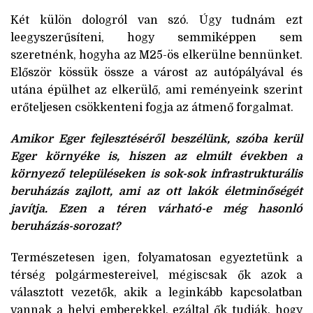
Két külön dologról van szó. Úgy tudnám ezt
leegyszerűsíteni, hogy semmiképpen sem
szeretnénk, hogyha az M25-ös elkerülne bennünket.
Először kössük össze a várost az autópályával és
utána épülhet az elkerülő, ami reményeink szerint
erőteljesen csökkenteni fogja az átmenő forgalmat.
Amikor Eger fejlesztéséről beszélünk, szóba kerül
Eger környéke is, hiszen az elmúlt években a
környező településeken is sok-sok infrastrukturális
beruházás zajlott, ami az ott lakók életminőségét
javítja. Ezen a téren várható-e még hasonló
beruházás-sorozat?
Természetesen igen, folyamatosan egyeztetünk a
térség polgármestereivel, mégiscsak ők azok a
választott vezetők, akik a leginkább kapcsolatban
vannak a helyi emberekkel, ezáltal ők tudják, hogy