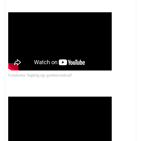
Gondosóra: Segítség egy gombnyomással!