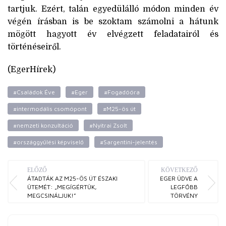
tartjuk. Ezért, talán egyedülálló módon minden év
végén írásban is be szoktam számolni a hátunk
mögött hagyott év elvégzett feladatairól és
történéseiről.
(EgerHírek)
#Családok Éve
#Eger
#Fogadóóra
#intermodális csomópont
#M25-ös út
#nemzeti konzultáció
#Nyitrai Zsolt
#országgyűlési képviselő
#Sargentini-jelentés
ELŐZŐ
KÖVETKEZŐ
ÁTADTÁK AZ M25-ÖS ÚT ÉSZAKI
EGER ÜDVE A
ÜTEMÉT: „MEGÍGÉRTÜK,
LEGFŐBB
MEGCSINÁLJUK!”
TÖRVÉNY