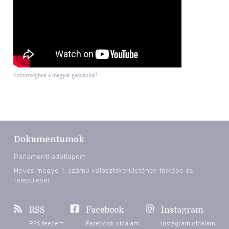
Szövetségben a magyar gazdákkal!
Dokumentumok
Parlamenti adatlapom
Heves megye 1. számú választókerületének térképe és
települései
RSS
Facebook
Instagram
RSS feedem
Facebook oldalam
Instagram oldalam