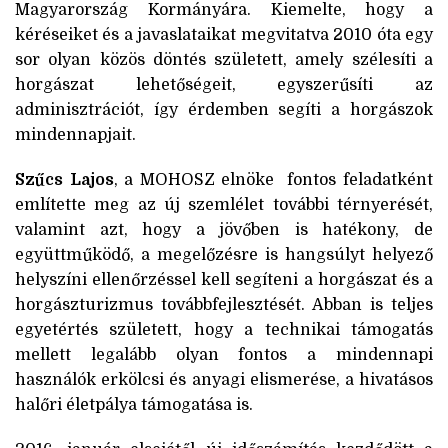
Magyarország Kormányára. Kiemelte, hogy a
kéréseiket és a javaslataikat megvitatva 2010 óta egy
sor olyan közös döntés született, amely szélesíti a
horgászat lehetőségeit, egyszerűsíti az
adminisztrációt, így érdemben segíti a horgászok
mindennapjait.
Szűcs Lajos
, a MOHOSZ elnöke fontos feladatként
említette meg az új szemlélet további térnyerését,
valamint azt, hogy a jövőben is hatékony, de
együttműködő, a megelőzésre is hangsúlyt helyező
helyszíni ellenőrzéssel kell segíteni a horgászat és a
horgászturizmus továbbfejlesztését. Abban is teljes
egyetértés született, hogy a technikai támogatás
mellett legalább olyan fontos a mindennapi
használók erkölcsi és anyagi elismerése, a hivatásos
halőri életpálya támogatása is.