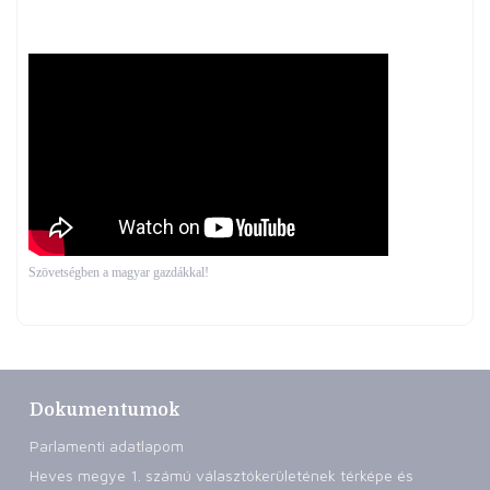
Szövetségben a magyar gazdákkal!
Dokumentumok
Parlamenti adatlapom
Heves megye 1. számú választókerületének térképe és