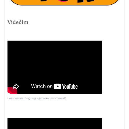
Videóim
Gondosóra: Segítség egy gombnyomással!