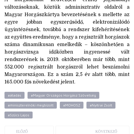
változásoknak, köztük adminisztratív oldalról a
Magyar Horgászkártya bevezetésének s mellette az
egyre jobban egyszerűsödő, elektronizálódó
ügyintézésnek, továbbá a rendszer kifehérítésének
az együttes eredménye, hogy a regisztrált horgászok
száma dinamikusan emelkedik – köszönhetően a
horgászvizsga időközben ingyenessé vált
rendszerének is. 2019. októberében már több, mint
552.000 regisztrált horgászról lehet beszámolni
Magyarországon. Ez a szám 2,5 év alatt több, mint
165.000 fős növekedést jelent.
#átadás
#Magyar Országos Horgász Szövetség
#miniszterelnöki megbízott
#MOHOSZ
#Nyitrai Zsolt
#Szűcs Lajos
ELŐZŐ
KÖVETKEZŐ