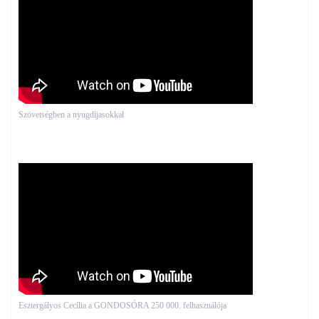
Szövetségben a nyugdíjasokkal
Esztergályos Cecília a GONDOSÓRA 250 000. felhasználója