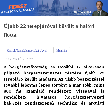
Skip
to
content
Újabb 22 terepjáróval bővült a halőri
flotta
Kiemelt Társadalompolitikai Ügyek
Munkám
2019. OKTÓBER 22.
A horgászszövetség és további 17 sikeresen
pályázó horgászszervezet részére újabb 22
terepjáró került átadásra. Az újabb beszerzéssel
további jelentős lépés történt a már több, mint
600 főt számláló rendészeti vizsgával is
rendelkező hivatásos horgászszervezeti
halőrzés rendszerének technikai és arculati