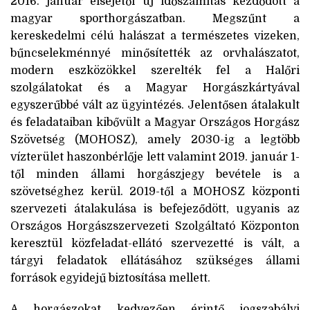
2016. január elsejétől új időszámítás kezdődött a
magyar sporthorgászatban. Megszűnt a
kereskedelmi célú halászat a természetes vizeken,
bűncselekménnyé minősítették az orvhalászatot,
modern eszközökkel szerelték fel a Halőri
szolgálatokat és a Magyar Horgászkártyával
egyszerűbbé vált az ügyintézés. Jelentősen átalakult
és feladataiban kibővült a Magyar Országos Horgász
Szövetség (MOHOSZ), amely 2030-ig a legtöbb
vízterület haszonbérlője lett valamint 2019. január 1-
től minden állami horgászjegy bevétele is a
szövetséghez kerül. 2019-től a MOHOSZ központi
szervezeti átalakulása is befejeződött, ugyanis az
Országos Horgászszervezeti Szolgáltató Központon
keresztül közfeladat-ellátó szervezetté is vált, a
tárgyi feladatok ellátásához szükséges állami
források egyidejű biztosítása mellett.
A horgászokat kedvezően érintő jogszabályi