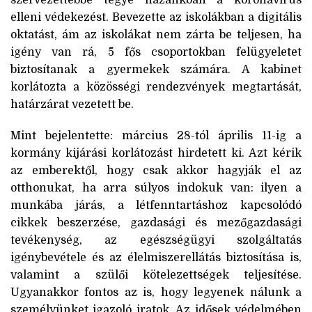
szervezettebbé tegye hazánkban a koronavírus
elleni védekezést. Bevezette az iskolákban a digitális
oktatást, ám az iskolákat nem zárta be teljesen, ha
igény van rá, 5 fős csoportokban felügyeletet
biztosítanak a gyermekek számára. A kabinet
korlátozta a közösségi rendezvények megtartását,
határzárat vezetett be.
Mint bejelentette: március 28-tól április 11-ig a
kormány kijárási korlátozást hirdetett ki. Azt kérik
az emberektől, hogy csak akkor hagyják el az
otthonukat, ha arra súlyos indokuk van: ilyen a
munkába járás, a létfenntartáshoz kapcsolódó
cikkek beszerzése, gazdasági és mezőgazdasági
tevékenység, az egészségügyi szolgáltatás
igénybevétele és az élelmiszerellátás biztosítása is,
valamint a szülői kötelezettségek teljesítése.
Ugyanakkor fontos az is, hogy legyenek nálunk a
személyünket igazoló iratok. Az idősek védelmében