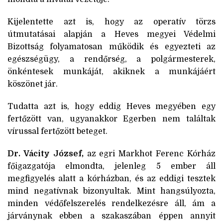
Kijelentette azt is, hogy az operatív törzs
útmutatásai alapján a Heves megyei Védelmi
Bizottság folyamatosan működik és egyezteti az
egészségügy, a rendőrség, a polgármesterek,
önkéntesek munkáját, akiknek a munkájáért
köszönet jár.
Tudatta azt is, hogy eddig Heves megyében egy
fertőzött van, ugyanakkor Egerben nem találtak
vírussal fertőzött beteget.
Dr. Vácity József,
az egri Markhot Ferenc Kórház
főigazgatója elmondta, jelenleg 5 ember áll
megfigyelés alatt a kórházban, és az eddigi tesztek
mind negatívnak bizonyultak. Mint hangsúlyozta,
minden védőfelszerelés rendelkezésre áll, ám a
járványnak ebben a szakaszában éppen annyit