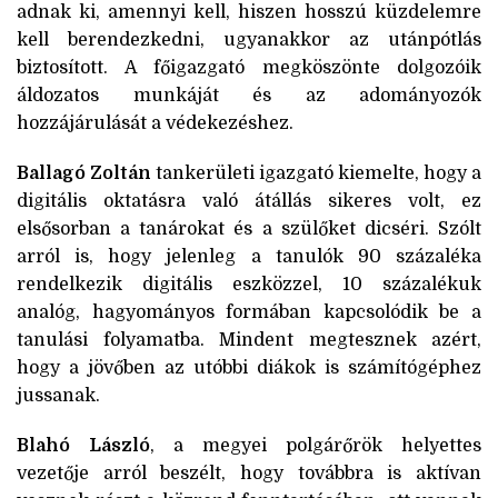
adnak ki, amennyi kell, hiszen hosszú küzdelemre
kell berendezkedni, ugyanakkor az utánpótlás
biztosított. A főigazgató megköszönte dolgozóik
áldozatos munkáját és az adományozók
hozzájárulását a védekezéshez.
Ballagó Zoltán
tankerületi igazgató kiemelte, hogy a
digitális oktatásra való átállás sikeres volt, ez
elsősorban a tanárokat és a szülőket dicséri. Szólt
arról is, hogy jelenleg a tanulók 90 százaléka
rendelkezik digitális eszközzel, 10 százalékuk
analóg, hagyományos formában kapcsolódik be a
tanulási folyamatba. Mindent megtesznek azért,
hogy a jövőben az utóbbi diákok is számítógéphez
jussanak.
Blahó László
, a megyei polgárőrök helyettes
vezetője arról beszélt, hogy továbbra is aktívan