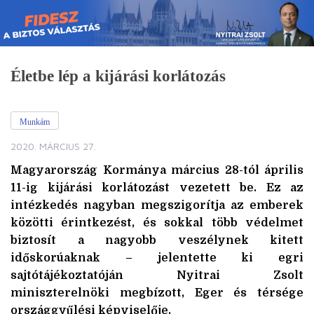
Skip
to
content
Életbe lép a kijárási korlátozás
Munkám
2020. MÁRCIUS 27.
Magyarország Kormánya március 28-tól április
11-ig kijárási korlátozást vezetett be. Ez az
intézkedés nagyban megszigorítja az emberek
közötti érintkezést, és sokkal több védelmet
biztosít a nagyobb veszélynek kitett
időskorúaknak – jelentette ki egri
sajtótájékoztatóján Nyitrai Zsolt
miniszterelnöki megbízott, Eger és térsége
országgyűlési képviselője.