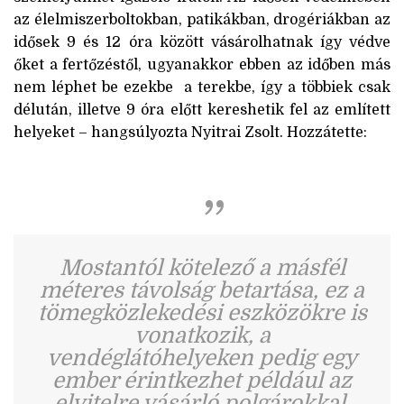
az élelmiszerboltokban, patikákban, drogériákban az
idősek 9 és 12 óra között vásárolhatnak így védve
őket a fertőzéstől, ugyanakkor ebben az időben más
nem léphet be ezekbe a terekbe, így a többiek csak
délután, illetve 9 óra előtt kereshetik fel az említett
helyeket – hangsúlyozta Nyitrai Zsolt. Hozzátette:
Mostantól kötelező a másfél
méteres távolság betartása, ez a
tömegközlekedési eszközökre is
vonatkozik, a
vendéglátóhelyeken pedig egy
ember érintkezhet például az
elvitelre vásárló polgárokkal.