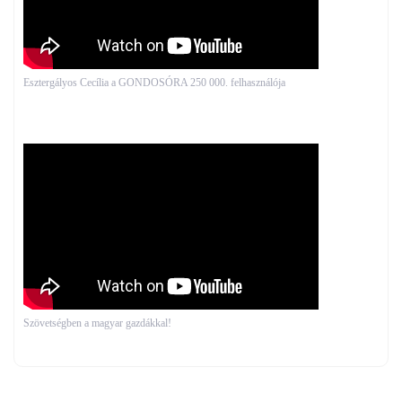
Esztergályos Cecília a GONDOSÓRA 250 000. felhasználója
Szövetségben a magyar gazdákkal!