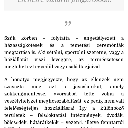
Szűk körben – folytatta – engedélyezett a
házasságkötések és a temetési ceremóniák
megtartása is. Aki sétálni, sportolni szeretne, vagy a
háziállatát viszi levegőre, az természetesen
megtehet ezt egyedül vagy családtagjaival.
A honatya megjegyezte, hogy az ellenzék nem
szavazta meg azt a javaslatukat, amely
zökkenőmentessé, gyorsabbá tette volna a
veszélyhelyzet meghosszabbítását, ez pedig nem vall
felelősségteljes hozzáállásra! Így a különböző
területek – felsőoktatási intézmények, óvodák,
bölcsődék, hátárátkelők ­­– ­vezetői, illetve fenntartói