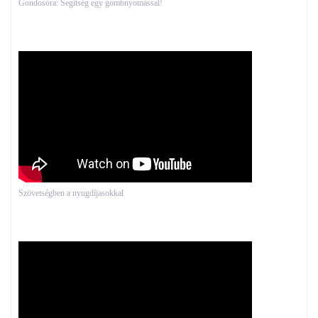
Gondosóra: Segítség egy gombnyomással!
Szövetségben a nyugdíjasokkal