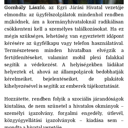
Gombály László
, az Egri Járási Hivatal vezetője
elmondta: az ügyfélszolgálatok mindenhol rendben
működnek, ám a kormányhivataloknál radikálisan
csökkenteni kell a személyes találkozásokat. Ha ez
mégis szükséges, lehetőség van egyeztetett időpont
kérésére az ügyfélkapu vagy telefon használatával.
Természetesen minden hivatalban elvégzik a
fertőtlenítéseket, valamint mobil plexi falakkal
segítik a védekezést. A helyiségekben ládákat
helyeztek el, ahová az állampolgárok bedobhatják
kérelmeiket, bejelentéseiket, de plakátok
kihelyezésével is segítik az emberek tájékoztatását.
Hozzátette, rendben folyik a szociális járandóságok
kiutalása, de nem szünetel a hivatalos okmányok –
személyi igazolvány, forgalmi engedély, útlevél,
közgyógyellátási igazolványok – kiadása sem –
mondta a hivatal vezetője.