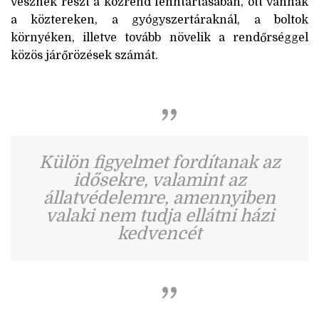
vesznek részt a közrend fenntartásában, ott vannak
a köztereken, a gyógyszertáraknál, a boltok
környéken, illetve tovább növelik a rendőrséggel
közös járőrözések számát.
Külön figyelmet fordítanak az
idősekre, valamint az
állatvédelemre, amennyiben
valaki nem tudja ellátni házi
kedvencét