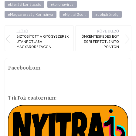
#kijárási korlátozás
#koronavírus
#Magyarország Kormánya
#Nyitrai Zsolt
#polgárőrség
ELŐZŐ
KÖVETKEZŐ
BIZTOSÍTOTT A GYÓGYSZEREK
ÖNKÉNTESKEDÉS EGY
UTÁNPÓTLÁSA
EGRI FERTŐTLENÍTŐ
MAGYARORSZÁGON
PONTON
Facebookom
TikTok csatornám: