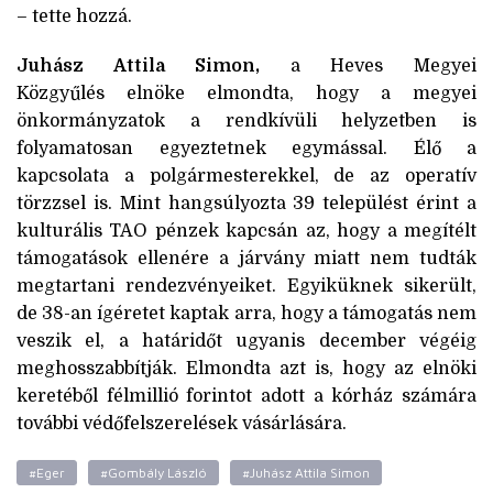
– tette hozzá.
Juhász Attila Simon,
a Heves Megyei
Közgyűlés elnöke elmondta, hogy a megyei
önkormányzatok a rendkívüli helyzetben is
folyamatosan egyeztetnek egymással. Élő a
kapcsolata a polgármesterekkel, de az operatív
törzzsel is. Mint hangsúlyozta 39 települést érint a
kulturális TAO pénzek kapcsán az, hogy a megítélt
támogatások ellenére a járvány miatt nem tudták
megtartani rendezvényeiket. Egyiküknek sikerült,
de 38-an ígéretet kaptak arra, hogy a támogatás nem
veszik el, a határidőt ugyanis december végéig
meghosszabbítják. Elmondta azt is, hogy az elnöki
keretéből félmillió forintot adott a kórház számára
további védőfelszerelések vásárlására.
#Eger
#Gombály László
#Juhász Attila Simon