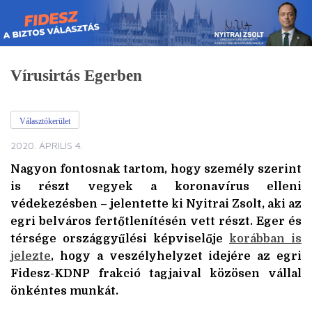
Skip
to
content
Vírusirtás Egerben
Választókerület
2020. ÁPRILIS 4.
Nagyon fontosnak tartom, hogy személy szerint
is részt vegyek a koronavírus elleni
védekezésben – jelentette ki Nyitrai Zsolt, aki az
egri belváros fertőtlenítésén vett részt. Eger és
térsége országgyűlési képviselője
korábban is
jelezte
, hogy a veszélyhelyzet idejére az egri
Fidesz-KDNP frakció tagjaival közösen vállal
önkéntes munkát.