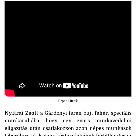
Eger Hírek
Nyitrai Zsolt
a Gárdonyi téren bújt fehér, speciális
munkaruhába, hogy egy gyors munkavédelmi
eligazítás után csatlakozzon azon népes munkások