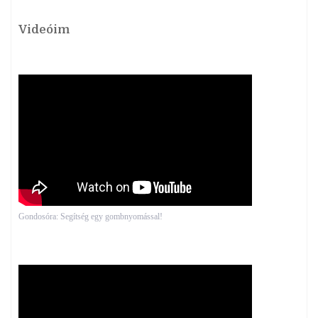
Videóim
Gondosóra: Segítség egy gombnyomással!