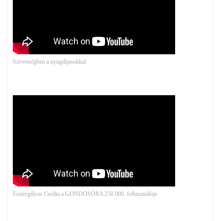
Szövetségben a nyugdíjasokkal
Esztergályos Cecília a GONDOSÓRA 250 000. felhasználója