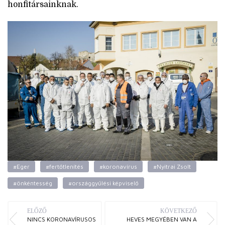
honfitársainknak.
#Eger
#fertőtlenítés
#koronavírus
#Nyitrai Zsolt
#önkéntesség
#országgyűlési képviselő
ELŐZŐ
KÖVETKEZŐ
NINCS KORONAVÍRUSOS
HEVES MEGYÉBEN VAN A