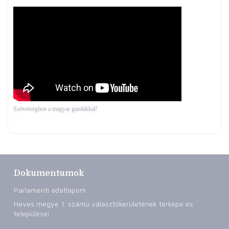
Szövetségben a magyar gazdákkal!
Dokumentumok
Parlamenti adatlapom
Heves megye 1. számú választókerületének térképe és
települései