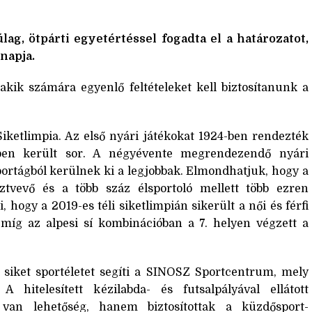
g, ötpárti egyetértéssel fogadta el a határozatot,
napja.
kik számára egyenlő feltételeket kell biztosítanunk a
Siketlimpia. Az első nyári játékokat 1924-ben rendezték
-ben került sor. A négyévente megrendezendő nyári
portágból kerülnek ki a legjobbak. Elmondhatjuk, hogy a
vevő és a több száz élsportoló mellett több ezren
hogy a 2019-es téli siketlimpián sikerült a női és férfi
míg az alpesi sí kombinációban a 7. helyen végzett a
 siket sportéletet segíti a SINOSZ Sportcentrum, mely
hitelesített kézilabda- és futsalpályával ellátott
van lehetőség, hanem biztosítottak a küzdősport-