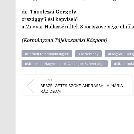
dr. Tapolczai Gergely
országgyűlési képviselő
a Magyar Hallássérültek Sportszövetsége elnök
(Kormányzati Tájékoztatási Központ)
#kiemelt társadalmi ügyek
#közlemény
#Magyar Sikets
#Siketek és Nagyothallók Országos Szövetsége
#Siketlimpia
ELŐZŐ
BESZÉLGETÉS SZŐKE ANDRÁSSAL A MÁRIA
RÁDIÓBAN