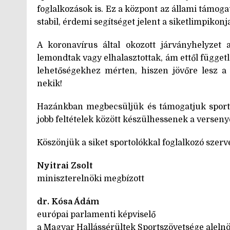
foglalkozások is. Ez a központ az állami támoga
stabil, érdemi segítséget jelent a siketlimpikon
A koronavírus által okozott járványhelyzet a
lemondtak vagy elhalasztottak, ám ettől függet
lehetőségekhez mérten, hiszen jövőre lesz a 
nekik!
Hazánkban megbecsüljük és támogatjuk sportol
jobb feltételek között készülhessenek a verseny
Köszönjük a siket sportolókkal foglalkozó sze
Nyitrai
Zsolt
miniszterelnöki megbízott
dr. Kósa Ádám
európai parlamenti képviselő
a Magyar Hallássérültek Sportszövetsége aleln