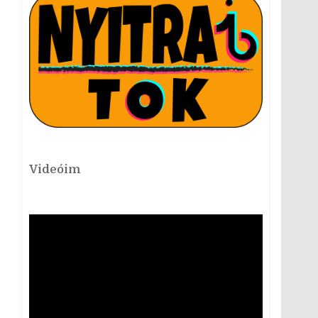
Videóim