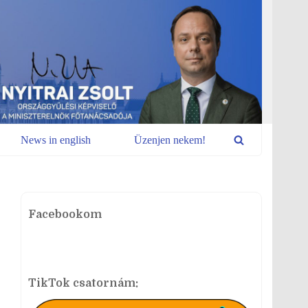
News in english
Üzenjen nekem!
Facebookom
TikTok csatornám: