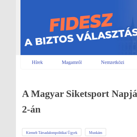
Skip
to
content
Hírek
Magamról
Nemzetközi
A Magyar Siketsport Napjá
2-án
Kiemelt Társadalompolitikai Ügyek
Munkám