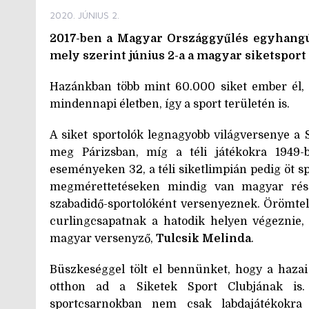
2020. JÚNIUS 2.
2017-ben a Magyar Országgyűlés egyhangúla
mely szerint június 2-a a magyar siketsport 
Hazánkban több mint 60.000 siket ember él, a
mindennapi életben, így a sport területén is.
A siket sportolók legnagyobb világversenye a 
meg Párizsban, míg a téli játékokra 1949
eseményeken 32, a téli siketlimpián pedig öt s
megmérettetéseken mindig van magyar részt
szabadidő-sportolóként versenyeznek. Örömteli, 
curlingcsapatnak a hatodik helyen végeznie, 
magyar versenyző,
Tulcsik Melinda
.
Büszkeséggel tölt el bennünket, hogy a hazai
otthon ad a Siketek Sport Clubjának is. A 
sportcsarnokban nem csak labdajátékokra 