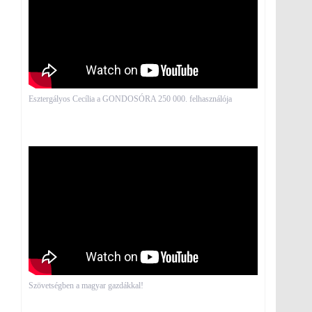
Esztergályos Cecília a GONDOSÓRA 250 000. felhasználója
Szövetségben a magyar gazdákkal!