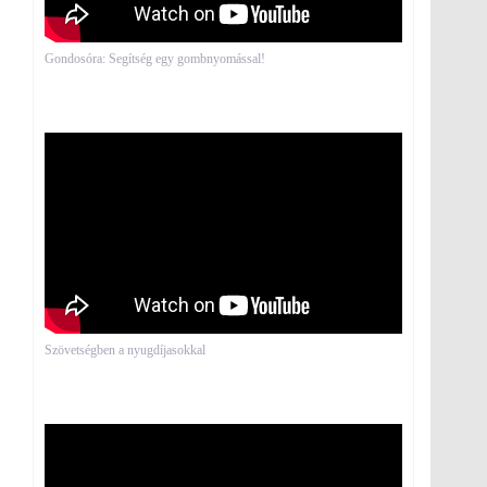
Gondosóra: Segítség egy gombnyomással!
Szövetségben a nyugdíjasokkal