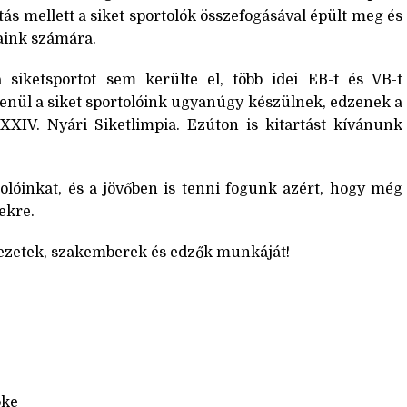
tás mellett a siket sportolók összefogásával épült meg és
jaink számára.
 siketsportot sem kerülte el, több idei EB-t és VB-t
lenül a siket sportolóink ugyanúgy készülnek, edzenek a
XXIV. Nyári Siketlimpia. Ezúton is kitartást kívánunk
óinkat, és a jövőben is tenni fogunk azért, hogy még
ekre.
rvezetek, szakemberek és edzők munkáját!
öke