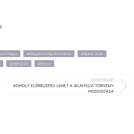
e
port Napja
#Magyarország Kormánya
#Nyitrai Zsolt
#siketsport
#Sinosz
KÖVETKEZŐ
KOMOLY ELŐRELÉPÉS LEHET A JELNYELVI TÖRVÉNY
MÓDOSÍTÁSA