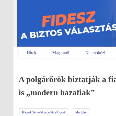
Skip
to
content
Hírek
Magamról
Nemzetközi
A polgárőrök biztatják a fi
is „modern hazafiak”
Kiemelt Társadalompolitikai Ügyek
Munkám