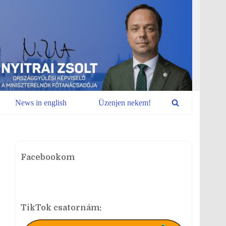
News in english
Üzenjen nekem!
Facebookom
TikTok csatornám: