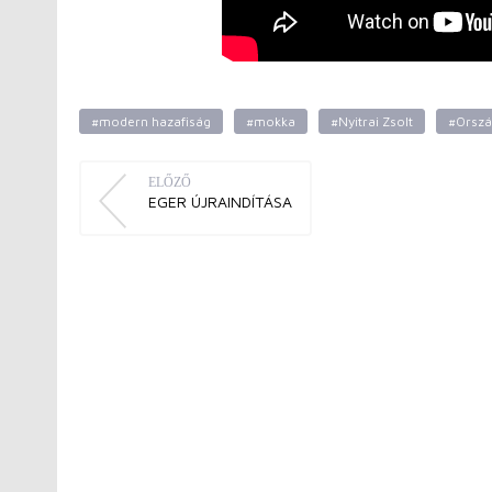
#modern hazafiság
#mokka
#Nyitrai Zsolt
#Orszá
ELŐZŐ
EGER ÚJRAINDÍTÁSA