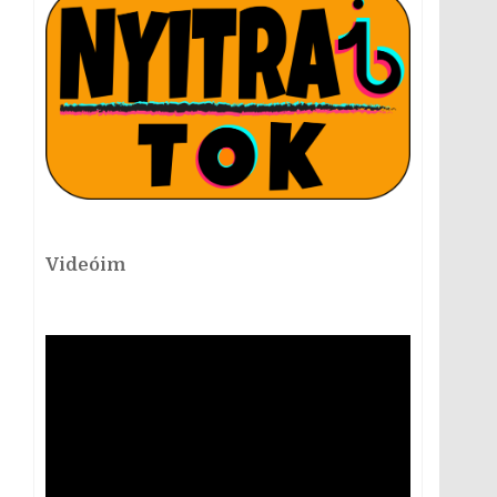
Videóim