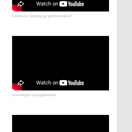
Gondosóra: Segítség egy gombnyomással!
Szövetségben a nyugdíjasokkal