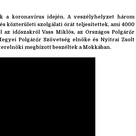
k a koronavírus idején. A veszélyhelyzet három
s közterületi szolgálati órát teljesítettek, ami 4000
ől az időszakról Vass Miklós, az Országos Polgárőr
egyei Polgárőr Szövetség elnöke és Nyitrai Zsolt
terelnöki megbízott beszéltek a Mokkában.