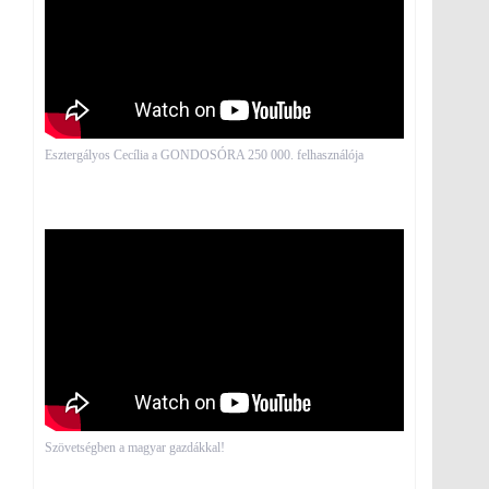
Esztergályos Cecília a GONDOSÓRA 250 000. felhasználója
Szövetségben a magyar gazdákkal!