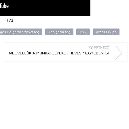
TV2
gos Polgárőr Szövetség
#polgárőrség
#tv2
#Vass Miklós
KÖVETKEZŐ
MEGVÉDJÜK A MUNKAHELYEKET HEVES MEGYÉBEN IS!