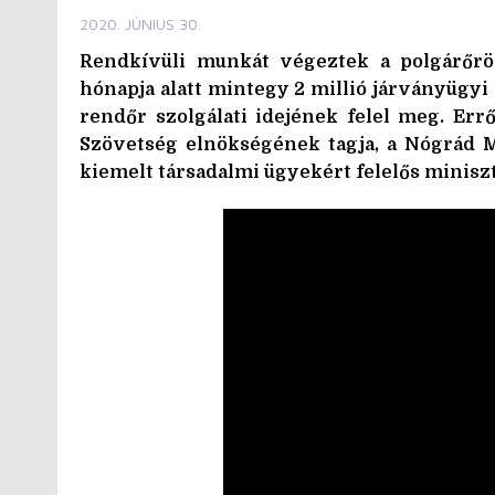
2020. JÚNIUS 30.
Rendkívüli munkát végeztek a polgárőrö
hónapja alatt mintegy 2 millió járványügyi é
rendőr szolgálati idejének felel meg. Err
Szövetség elnökségének tagja, a Nógrád M
kiemelt társadalmi ügyekért felelős minisz