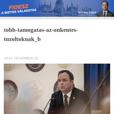
Skip
to
content
tobb-tamogatas-az-onkentes-
tuzoltoknak_b
2020. NOVEMBER 25.