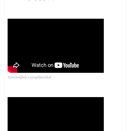
Szövetségben a nyugdíjasokkal