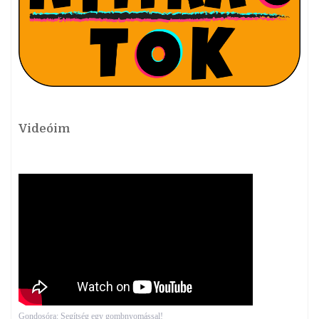
Videóim
Gondosóra: Segítség egy gombnyomással!