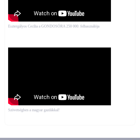
Esztergályos Cecília a GONDOSÓRA 250 000. felhasználója
Szövetségben a magyar gazdákkal!