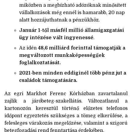
miközben a megbízható adózóknak minősített
vállalkozások még ennél is hamarabb, 20 nap
alatt hozzájuthatnak a pénzükhöz.
Január 1-től másfél millió államigazgatási
ügy intézése vált ingyenessé
.
Az idén
48,6 milliárd forinttal támogatják a
megváltozott munkaképességűek
foglalkoztatását.
2021-ben minden eddiginél több pénz jut a
családok támogatására.
Az egri Markhot Ferenc Kórházban zavartalanul
zajlik a járóbeteg-szakellátás. Változatlanul a
kartonozón keresztül történő előzetes telefonos
időpont egyeztetés szükséges a tömeg elkerülése, a
felesleges várakozás megelőzése, valamint a szigorú
betegfogadási rend fenntartása érdekében.