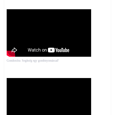
Gondosóra: Segítség egy gombnyomással!