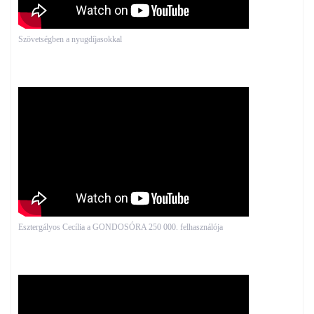
Szövetségben a nyugdíjasokkal
Esztergályos Cecília a GONDOSÓRA 250 000. felhasználója