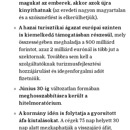
magukat az emberek, akkor azok újra
kinyithatnak
(az eredeti nagyon magyartalan
és a szóismétlést is elkerülhetjük)
.
A hazai turisztikai ágazat európai szinten
is kiemelkedő támogatásban részesül,
mely
összességében meghaladja a 800 milliárd
forintot, azaz 2 milliárd eurónál is több jut a
szektornak. Továbbra sem kell a
szolgáltatóknak turizmusfejlesztési
hozzájárulást és idegenforgalmi adót
fizetniük.
Június 30-ig
változatlan formában
meghosszabbításra került a
hitelmoratórium
.
A kormány idén is folytatja a gyorsított
áfa-kiutalásokat.
A cégek 75 nap helyett 30
nap alatt megkaphatják a visszajáró áfát,