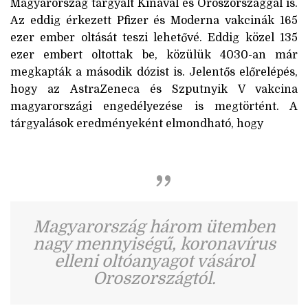
Magyarország tárgyalt Kínával és Oroszországgal is.
Az eddig érkezett Pfizer és Moderna vakcinák 165
ezer ember oltását teszi lehetővé. Eddig közel 135
ezer embert oltottak be, közülük 4030-an már
megkapták a második dózist is. Jelentős előrelépés,
hogy az AstraZeneca és Szputnyik V vakcina
magyarországi engedélyezése is megtörtént. A
tárgyalások eredményeként elmondható, hogy
Magyarország három ütemben
nagy mennyiségű, koronavírus
elleni oltóanyagot vásárol
Oroszországtól.