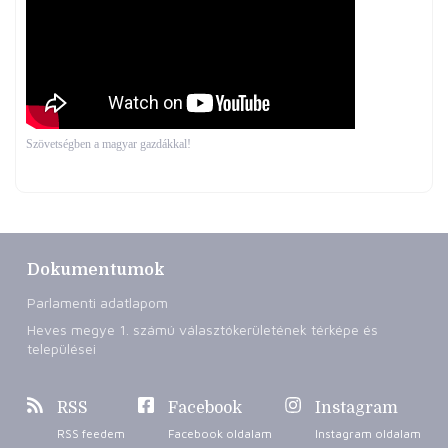
Szövetségben a magyar gazdákkal!
Dokumentumok
Parlamenti adatlapom
Heves megye 1. számú választókerületének térképe és
települései
RSS
Facebook
Instagram
RSS feedem
Facebook oldalam
Instagram oldalam