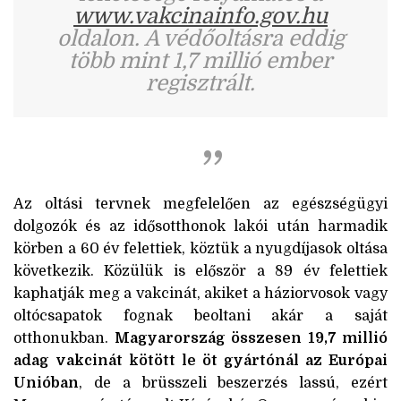
www.vakcinainfo.gov.hu
oldalon. A védőoltásra eddig
több mint 1,7 millió ember
regisztrált.
Az oltási tervnek megfelelően az egészségügyi
dolgozók és az idősotthonok lakói után harmadik
körben a 60 év felettiek, köztük a nyugdíjasok oltása
következik. Közülük is először a 89 év felettiek
kaphatják meg a vakcinát, akiket a háziorvosok vagy
oltócsapatok fognak beoltani akár a saját
otthonukban.
Magyarország összesen 19,7 millió
adag vakcinát kötött le öt gyártónál az Európai
Unióban
, de a brüsszeli beszerzés lassú, ezért