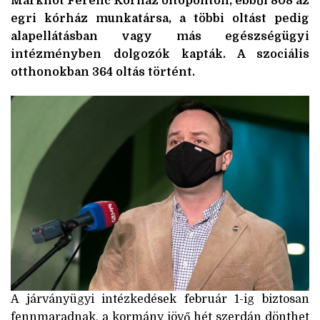
Markhot Ferenc Kórház oltóponton, ebből 808 az
egri kórház munkatársa, a többi oltást pedig
alapellátásban vagy más egészségügyi
intézményben dolgozók kapták. A szociális
otthonokban 364 oltás történt.
A járványügyi intézkedések február 1-ig biztosan
fennmaradnak, a kormány jövő hét szerdán dönthet