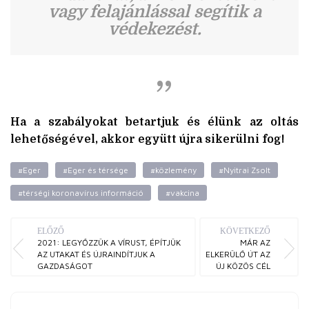
vagy felajánlással segítik a
védekezést.
Ha a szabályokat betartjuk és élünk az oltás
lehetőségével, akkor együtt újra sikerülni fog!
#Eger
#Eger és térsége
#közlemény
#Nyitrai Zsolt
#térségi koronavírus információ
#vakcina
ELŐZŐ
KÖVETKEZŐ
2021: LEGYŐZZÜK A VÍRUST, ÉPÍTJÜK
MÁR AZ
AZ UTAKAT ÉS ÚJRAINDÍTJUK A
ELKERÜLŐ ÚT AZ
GAZDASÁGOT
ÚJ KÖZÖS CÉL