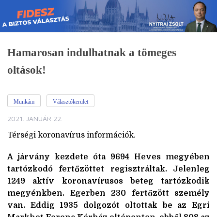
Skip
to
content
Hamarosan indulhatnak a tömeges
oltások!
Munkám
Választókerület
2021. JANUÁR 22.
Térségi koronavírus információk.
A járvány kezdete óta 9694 Heves megyében
tartózkodó fertőzöttet regisztráltak. Jelenleg
1249 aktív koronavírusos beteg tartózkodik
megyénkben. Egerben 230 fertőzött személy
van. Eddig 1935 dolgozót oltottak be az Egri