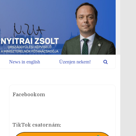
News in english
Üzenjen nekem!
Facebookom
TikTok csatornám: