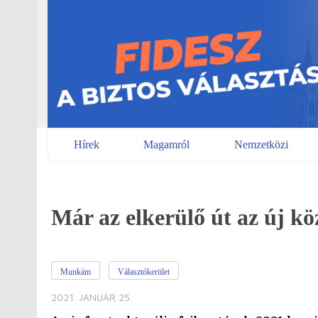
Skip
to
content
Hírek
Magamról
Nemzetközi
Már az elkerülő út az új kö
Munkám
Választókerület
2021. JANUÁR 25.