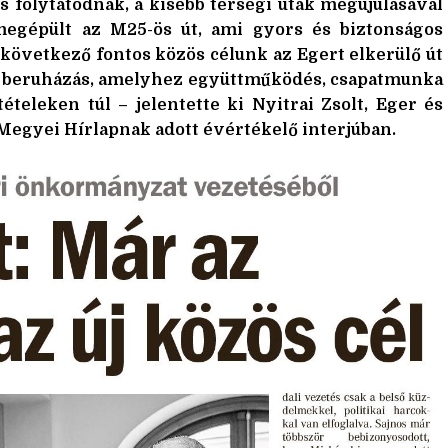
is folytatódnak, a kisebb térségi utak megújulásával
egépült az M25-ös út, ami gyors és biztonságos
 következő fontos közös célunk az Egert elkerülő út
y beruházás, amelyhez együttműködés, csapatmunka
tételeken túl – jelentette ki Nyitrai Zsolt, Eger és
Megyei Hírlapnak adott évértékelő interjúban.