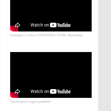
Esztergályos Cecília a GONDOSÓRA 250 000. felhasználója
Szövetségben a magyar gazdákkal!