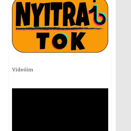
Videóim