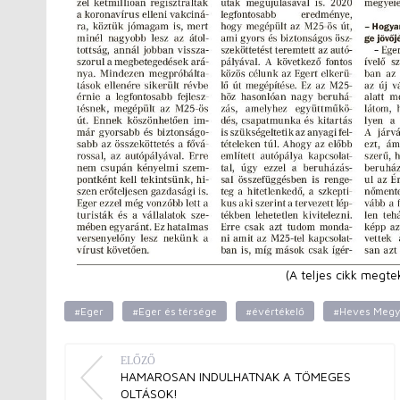
(A teljes cikk megte
#Eger
#Eger és térsége
#évértékelő
#Heves Megye
ELŐZŐ
HAMAROSAN INDULHATNAK A TÖMEGES
OLTÁSOK!