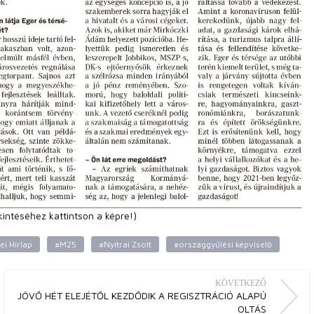
kintéséhez kattintson a képre!)
i Hírlap
#M25
#Nyitrai Zsolt
#országgyűlési képviselő
KÖVETKEZŐ
JÖVŐ HÉT ELEJÉTŐL KEZDŐDIK A REGISZTRÁCIÓ ALAPÚ
OLTÁS