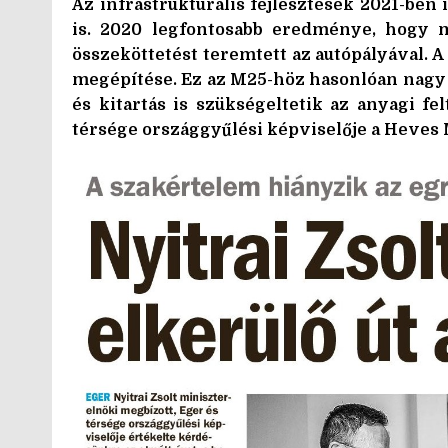
Az infrastrukturális fejlesztések 2021-ben 
is. 2020 legfontosabb eredménye, hogy m
összeköttetést teremtett az autópályával. A
megépítése. Ez az M25-höz hasonlóan nag
és kitartás is szükségeltetik az anyagi fel
térsége országgyűlési képviselője a Heves 