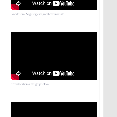
Gondosóra: Segítség egy gombnyomással!
Szövetségben a nyugdíjasokkal