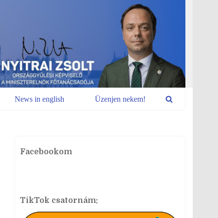
News in english
Üzenjen nekem!
Facebookom
TikTok csatornám: