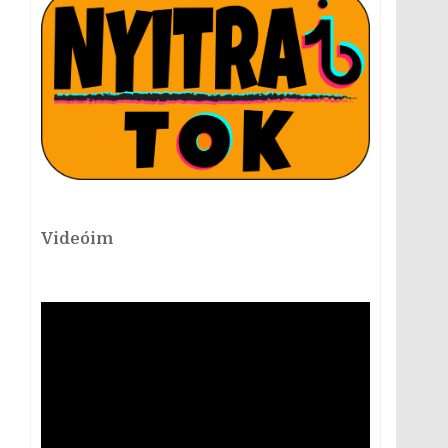
Videóim