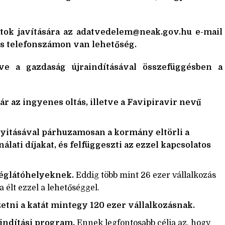
tok javítására az
adatvedelem@neak.gov.hu
e-mail
as telefonszámon
van lehetőség.
tve a gazdaság újraindításával összefüggésben a
r az ingyenes oltás, illetve a Favipiravir nevű
yitásával párhuzamosan a kormány eltörli a
lati díjakat, és felfüggeszti az ezzel kapcsolatos
déglátóhelyeknek.
Eddig több mint 26 ezer vállalkozás
élt ezzel a lehetőséggel.
zetni a katát mintegy 120 ezer vállalkozásnak.
aindítási program.
Ennek legfontosabb célja az, hogy