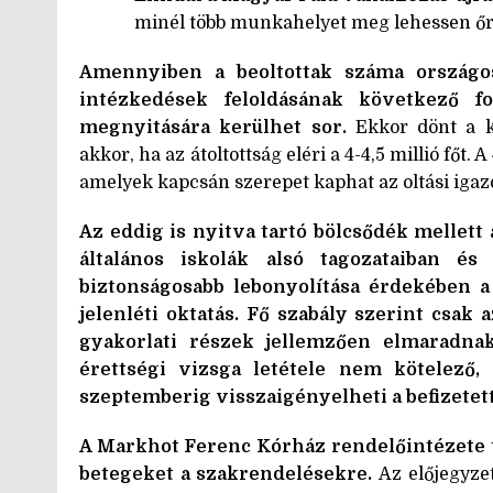
minél több munkahelyet meg lehessen őriz
Amennyiben a beoltottak száma országosa
intézkedések feloldásának következő fo
megnyitására kerülhet sor.
Ekkor dönt a k
akkor, ha az átoltottság eléri a 4-4,5 millió főt. 
amelyek kapcsán szerepet kaphat az oltási igaz
Az eddig is nyitva tartó bölcsődék mellett á
általános iskolák alsó tagozataiban é
biztonságosabb lebonyolítása érdekében a
jelenléti oktatás. Fő szabály szerint csak a
gyakorlati részek jellemzően elmaradna
érettségi vizsga letétele nem kötelező
szeptemberig visszaigényelheti a befizetett 
A Markhot Ferenc Kórház rendelőintézete t
betegeket a szakrendelésekre.
Az előjegyze