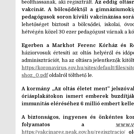
beolthassanak, aki regisztrált.
Az eddig oltás
vakcinát.
A bölcsődéktől a gimnáziumokig
pedagógusok soron kívüli vakcinázása sorá
lehetőséget biztosít a bölcsődei, iskolai, ó
hétvégén közel 30 ezer pedagógust várnak a kó
Egerben a Markhot Ferenc Kórház és Ren
háziorvosuk értesíti az oltás helyéről és idő
adminisztrációt, ha az oltásra jelentkezők kitö
https://koronavirus.gov.hu/sites/default/files/s
shoz_0.pdf
oldalról tölthető le.
A kormány „Az oltás életet ment” jelszóva
óriásplakátokon ismert emberek buzdítják
immunitás eléréséhez 6 millió embert kell
A biztonságos, ingyenes és önkéntes kor
folyamatos a
www.va
https://vakcinareg.neak.gov.hu/regisztracio/
o