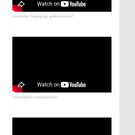
Gondosóra: Segítség egy gombnyomással!
Szövetségben a nyugdíjasokkal