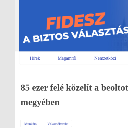
Skip
to
content
Hírek
Magamról
Nemzetközi
85 ezer felé közelít a beolt
megyében
Munkám
Választókerület