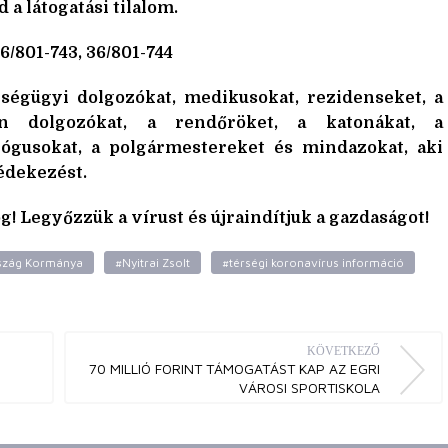
 látogatási tilalom.
6/801-743, 36/801-744
zségügyi dolgozókat, medikusokat, rezidenseket, a
ban dolgozókat, a rendőröket, a katonákat, a
gógusokat, a polgármestereket és mindazokat, aki
édekezést.
og! Legyőzzük a vírust és újraindítjuk a gazdaságot!
szág Kormánya
#Nyitrai Zsolt
#térségi koronavírus információ
KÖVETKEZŐ
70 MILLIÓ FORINT TÁMOGATÁST KAP AZ EGRI
VÁROSI SPORTISKOLA