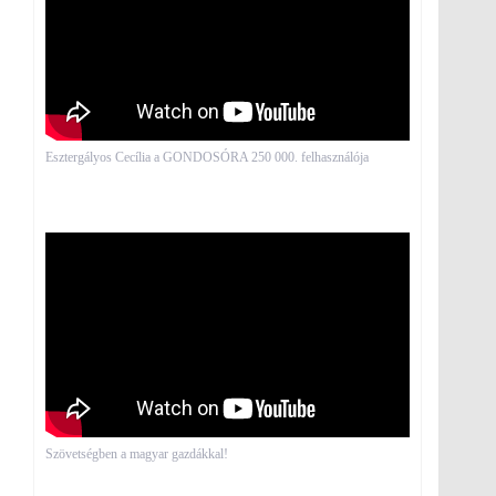
Esztergályos Cecília a GONDOSÓRA 250 000. felhasználója
Szövetségben a magyar gazdákkal!