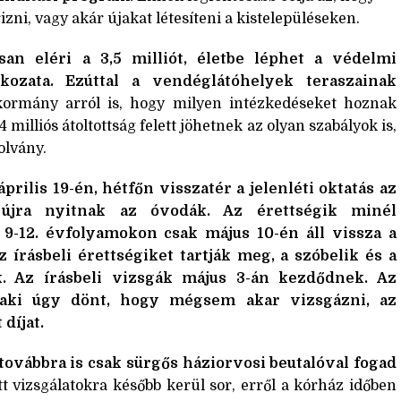
ni, vagy akár újakat létesíteni a kistelepüléseken.
n eléri a 3,5 milliót, életbe léphet a védelmi
kozata.
Ezúttal a vendéglátóhelyek teraszainak
ormány arról is, hogy milyen intézkedéseket hoznak
A 4 milliós átoltottság felett jöhetnek az olyan szabályok is,
olvány.
prilis 19-én, hétfőn visszatér a jelenléti oktatás az
s újra nyitnak az óvodák.
Az érettségik minél
 9-12. évfolyamokon csak május 10-én áll vissza a
z írásbeli érettségiket tartják meg, a szóbelik és a
k. Az írásbeli vizsgák május 3-án kezdődnek.
Az
, aki úgy dönt, hogy mégsem akar vizsgázni, az
díjat.
ovábbra is csak sürgős háziorvosi beutalóval fogad
tt vizsgálatokra később kerül sor, erről a kórház időben