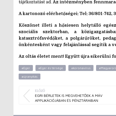
tájékoztatást ad.
Az intézményben fennmarad a
A kartonozó elérhetőségei: Tel: 36/801-742, 3
Köszönet illeti a hősiesen helytálló egés
szociális szektorban, a közigazgatás
katasztrófavédőket, a polgárőröket, peda
önkéntesként vagy felajánlással segítik a v
Az oltás életet ment! Együtt újra sikerülni f
#Eger
#Eger és térsége
#koronavírus
#Magyaror
#újranyitás
ELŐZŐ
EGRI BÉRLETEK IS MEGVEHETŐEK A MÁV
APPLIKÁCIÓJÁBAN ÉS PÉNZTÁRAIBAN