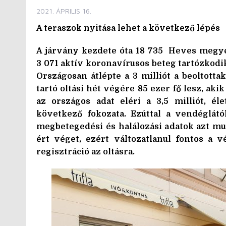
2021. ÁPRILIS 16.
A teraszok nyitása lehet a következő lépés
A járvány kezdete óta 18 735 Heves megyéb
3 071 aktív koronavírusos beteg tartózkod
Országosan átlépte a 3 milliót a beoltot
tartó oltási hét végére 85 ezer fő lesz, ak
az országos adat eléri a 3,5 milliót, é
következő fokozata. Ezúttal a vendéglát
megbetegedési és halálozási adatok azt m
ért véget, ezért változatlanul fontos a 
regisztráció az oltásra.