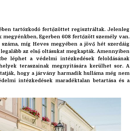
en tartózkodó fertőzöttet regisztráltak. Jelenleg
ik megyénkben, Egerben 608 fertőzött személy van.
tak száma, míg Heves megyében a jövő hét szerdáig
ik legalább az első oltásukat megkapták. Amennyiben
letbe léphet a védelmi intézkedések feloldásának
óhelyek teraszainak megnyitására kerülhet sor. A
utatják, hogy a járvány harmadik hulláma még nem
védelmi intézkedések maradéktalan betartása és a