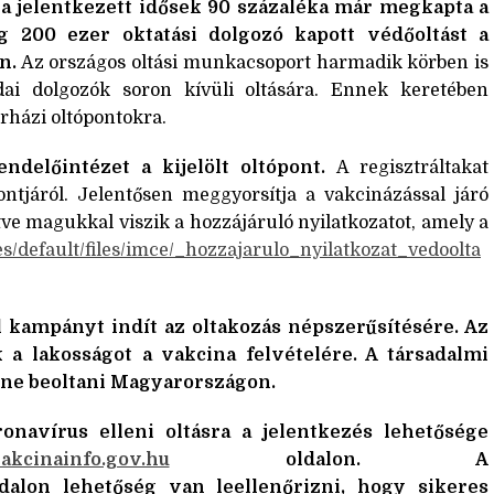
ra jelentkezett idősek 90 százaléka már megkapta a
 200 ezer oktatási dolgozó kapott védőoltást a
n.
Az országos oltási munkacsoport harmadik körben is
vodai dolgozók soron kívüli oltására. Ennek keretében
rházi oltópontokra.
delőintézet a kijelölt oltópont.
A regisztráltakat
pontjáról. Jelentősen meggyorsítja a vakcinázással járó
ltve magukkal viszik a hozzájáruló nyilatkozatot, amely a
ites/default/files/imce/_hozzajarulo_nyilatkozat_vedoolta
l kampányt indít az oltakozás népszerűsítésére. Az
 a lakosságot a vakcina felvételére. A társadalmi
ene beoltani Magyarországon.
onavírus elleni oltásra a jelentkezés lehetősége
kcinainfo.gov.hu
oldalon. A
ldalon lehetőség van leellenőrizni, hogy sikeres