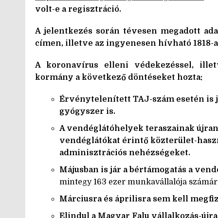
volt-e a regisztráció.
A jelentkezés során tévesen megadott ada
címen,
illetve az ingyenesen hívható
1818-
A koronavírus elleni védekezéssel, ille
kormány a következő döntéseket hozta:
Érvénytelenített TAJ-szám esetén is já
gyógyszer is.
A vendéglátóhelyek teraszainak újran
vendéglátókat érintő közterület-haszná
adminisztrációs nehézségeket.
Májusban is jár a bértámogatás a ven
mintegy 163 ezer munkavállalója számára 
Márciusra és áprilisra sem kell megfi
Elindul a Magyar Falu vállalkozás-újr