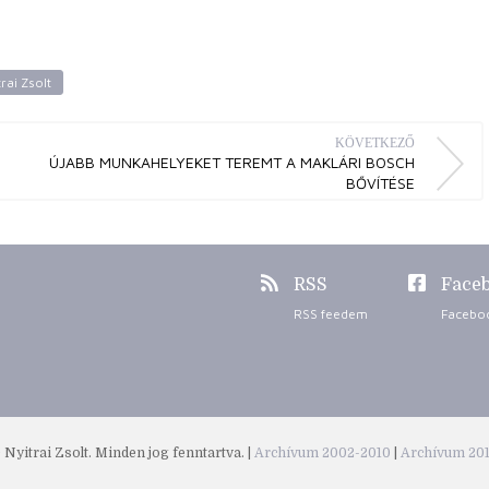
rai Zsolt
KÖVETKEZŐ
ÚJABB MUNKAHELYEKET TEREMT A MAKLÁRI BOSCH
BŐVÍTÉSE
RSS
Face
RSS feedem
Facebo
Nyitrai Zsolt. Minden jog fenntartva. |
Archívum 2002-2010
|
Archívum 20