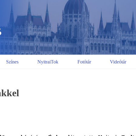
Színes
NyitraiTok
Fotótár
Videótár
nkkel