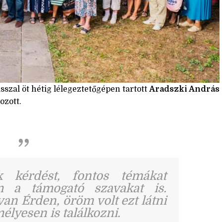
asszal öt hétig lélegeztetőgépen tartott
Aradszki András
ozott.
 kérdést, fontos témákat
m a támogató szavakat is.
an Érden, öröm volt ezt látni
élyesen is találkozni.