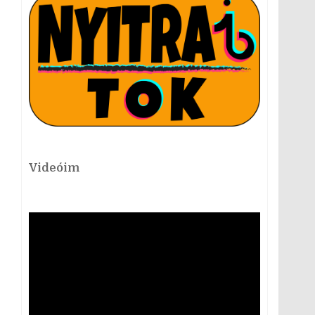
Videóim