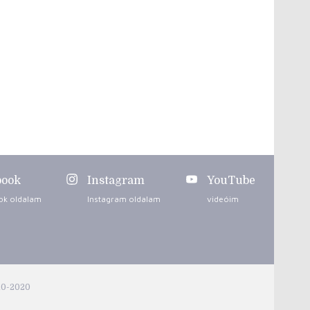
book
Instagram
YouTube
ok oldalam
Instagram oldalam
videóim
10-2020