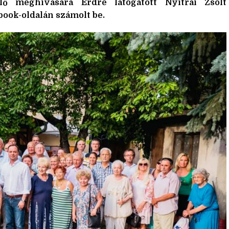
lő meghívására Érdre látogatott Nyitrai Zsolt
book-oldalán számolt be.