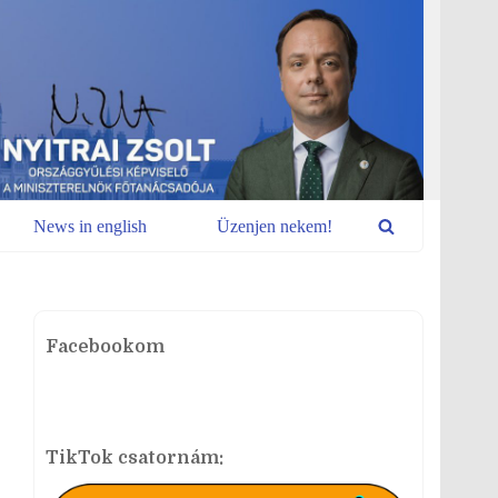
News in english
Üzenjen nekem!
Facebookom
TikTok csatornám: