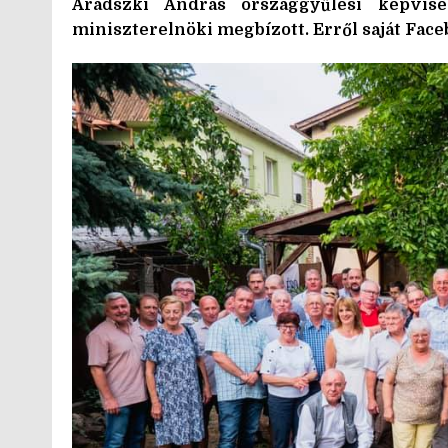
Aradszki András országgyűlési képvise
miniszterelnöki megbízott. Erről saját Face