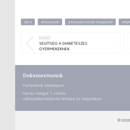
#Érd
#Facebook
#miniszterelnöki megbízott
#Nyit
ELŐZŐ
SEGÍTSÉG A DIABÉTESZES
GYERMEKEKNEK
Dokumentumok
Parlamenti adatlapom
Heves megye 1. számú
választókerületének térképe és települései
© 2020 