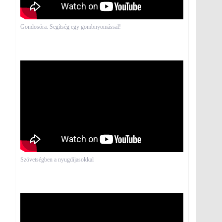
Gondosóra: Segítség egy gombnyomással!
Szövetségben a nyugdíjasokkal