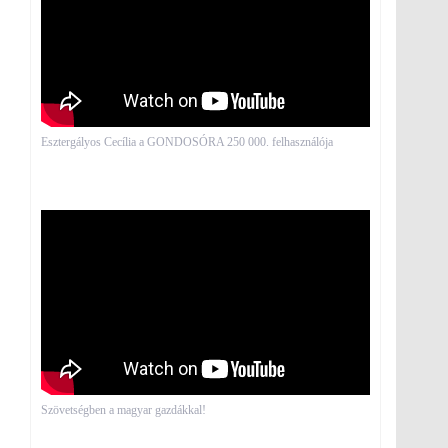
Esztergályos Cecília a GONDOSÓRA 250 000. felhasználója
Szövetségben a magyar gazdákkal!