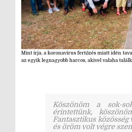
Mint írja, a koronavírus fertőzés miatt idén tav
az egyik legnagyobb harcos, akivel valaha találk
Köszönöm a sok-sok
érintettünk, köszönö
Fantasztikus közösség v
és öröm volt végre szem