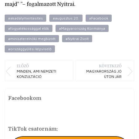
majd”
– fogalmazott Nyitrai.
#akadálymentesítés
#augusztus 20.
#Facebook
#fogyatékossággal élők
#Magyarország Kormánya
#miniszterelnöki megbízott
#Nyitrai Zsolt
#országgyűlési képviselő
ELŐZŐ
KÖVETKEZŐ
MINDEN, AMI NEMZETI
MAGYARORSZÁG JÓ
KONZULTÁCIÓ
ÚTON JÁR
Facebookom
TikTok csatornám: