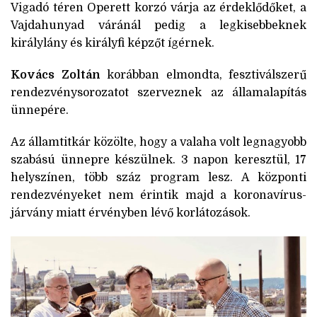
Vigadó téren Operett korzó várja az érdeklődőket, a
Vajdahunyad váránál pedig a legkisebbeknek
királylány és királyfi képzőt ígérnek.
Kovács Zoltán
korábban elmondta, fesztiválszerű
rendezvénysorozatot szerveznek az államalapítás
ünnepére.
Az államtitkár közölte, hogy a valaha volt legnagyobb
szabású ünnepre készülnek. 3 napon keresztül, 17
helyszínen, több száz program lesz. A központi
rendezvényeket nem érintik majd a koronavírus-
járvány miatt érvényben lévő korlátozások.