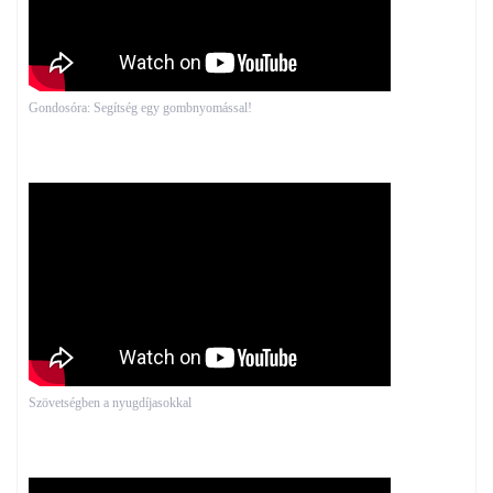
Gondosóra: Segítség egy gombnyomással!
Szövetségben a nyugdíjasokkal