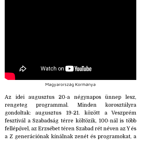
Magyarország Kormánya
Az idei augusztus 20-a négynapos ünnep lesz,
rengeteg programmal. Minden korosztályra
gondoltak: augusztus 19-21. között a Veszprém
fesztivál a Szabadság térre költözik, 100-nál is több
fellépővel, az Erzsébet téren Szabad rét néven az Y és
a Z generációnak kínálnak zenét és programokat, a