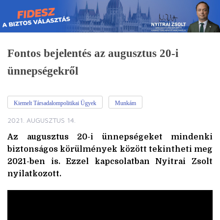
Skip
to
content
Fontos bejelentés az augusztus 20-i
ünnepségekről
Kiemelt Társadalompolitikai Ügyek
Munkám
2021. AUGUSZTUS 14.
Az augusztus 20-i ünnepségeket mindenki
biztonságos körülmények között tekintheti meg
2021-ben is. Ezzel kapcsolatban Nyitrai Zsolt
nyilatkozott.