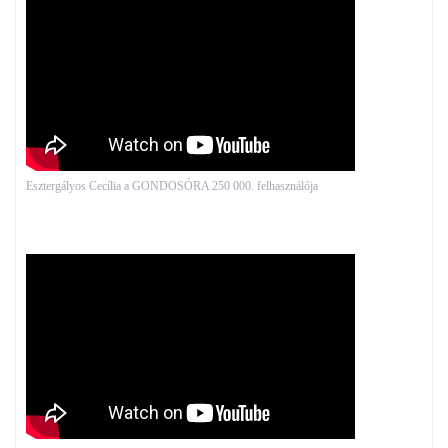
Esztergályos Cecília a GONDOSÓRA 250 000. felhasználója