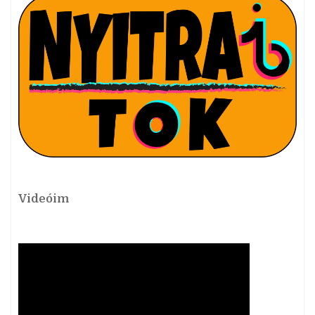
Videóim