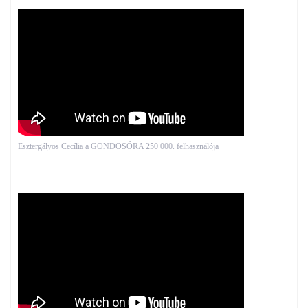
Esztergályos Cecília a GONDOSÓRA 250 000. felhasználója