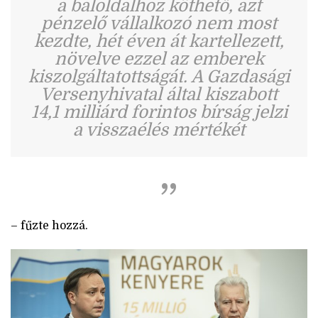
a baloldalhoz köthető, azt
pénzelő vállalkozó nem most
kezdte, hét éven át kartellezett,
növelve ezzel az emberek
kiszolgáltatottságát. A Gazdasági
Versenyhivatal által kiszabott
14,1 milliárd forintos bírság jelzi
a visszaélés mértékét
– fűzte hozzá.