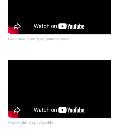
Gondosóra: Segítség egy gombnyomással!
Szövetségben a nyugdíjasokkal