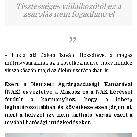
Tisztességes vállalkozótól ez a
zsarolás nem fogadható el
– húzta alá Jakab István. Hozzátéve, a magas
műtrágyaáraknak az a következménye, hogy mindez
visszaköszön majd az élelmiszerárakban is.
Ezért a Nemzeti Agrárgazdasági Kamarával
(NAK) egyeztetve a Magosz és a NAK kéréssel
fordult a kormányhoz, hogy a lehető
leghatározottabban és következetesen járjon el,
mert a helyzet így nem tartható. Várják ezért a
további hatósági intézkedéseket.