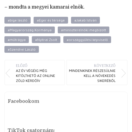
– mondta a megyei kamarai elnök.
#bige lászló
#Eger és térsége
#Jakab István
#Magyarország Kormánya
#miniszterelnöki megbízott
#műtrágya
#Nyitrai Zsolt
#országgyűlési képviselő
#Szendrei László
ELŐZŐ
KÖVETKEZŐ
AZ ÉV VÉGÉIG MÉG
MINDENKINEK RÉSZESÜLNIE
KITÖLTHETŐ AZ ONLINE
KELL A NÖVEKEDÉS
ZÖLD KÉRDŐÍV
SIKERÉBŐL
Facebookom
TikTok csatornám: