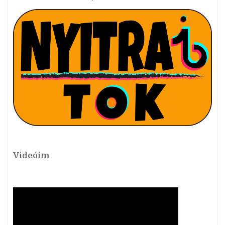
Videóim