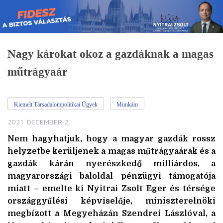
Skip
to
content
Nagy károkat okoz a gazdáknak a magas
műtrágyaár
Kiemelt Társadalompolitikai Ügyek
Munkám
2021. DECEMBER 2.
Nem hagyhatjuk, hogy a magyar gazdák rossz
helyzetbe kerüljenek a magas műtrágyaárak és a
gazdák kárán nyerészkedő milliárdos, a
magyarországi baloldal pénzügyi támogatója
miatt – emelte ki Nyitrai Zsolt Eger és térsége
országgyűlési képviselője, miniszterelnöki
megbízott a Megyeházán Szendrei Lászlóval, a