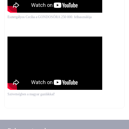
Esztergályos Cecília a GONDOSÓRA 250 000. felhasználója
Szövetségben a magyar gazdákkal!