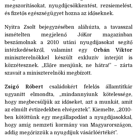
megszorításokat, nyugdíjcsökkentést, rezsiemelést,
és fizetős egészségügyet hozna az időseknek.
Nyitra Zsolt bejegyzésében aláhúzta, a tavasszal
ismételten megjelenő JóKor magazinban
beszámolnak a 2010 utáni nyugdíjasokat segítő
intézkedésekről, valamint egy
Orbán Viktor
miniszterelnökkel készült exkluzív interjút is
közzétesznek. „Előre menjünk, ne hátra!” – zárta
szavait a miniszterelnöki megbízott.
Zsigó Róbert
családokért felelős államtitkár
ugyanitt elmondta, „mindannyiunk kötelessége,
hogy megbecsüljük az időseket, azt a munkát, amit
az elmúlt évtizedekben elvégeztek”. Kiemelte, „2010-
ben kötöttünk egy megállapodást a nyugdíjasokkal,
hogy amíg nemzeti kormány van Magyarországon,
addig megőrizzük a nyugdíjuk vásárlóértékét”.