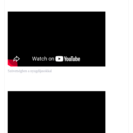
Szövetségben a nyugdíjasokkal