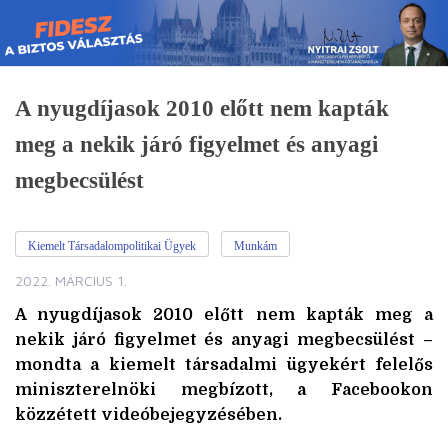
Skip
to
content
A nyugdíjasok 2010 előtt nem kapták
meg a nekik járó figyelmet és anyagi
megbecsülést
Kiemelt Társadalompolitikai Ügyek
Munkám
2022. MÁRCIUS 1.
A nyugdíjasok 2010 előtt nem kapták meg a
nekik járó figyelmet és anyagi megbecsülést –
mondta a kiemelt társadalmi ügyekért felelős
miniszterelnöki megbízott, a Facebookon
közzétett videóbejegyzésében.