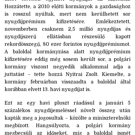
Hozzátette, a 2010 előtti kormányok a gazdasághoz
is rosszul nyúltak, mert nem kerülhetett sor
nyugdíjprémium kifizetésére. Emlékeztetett,
novemberben csaknem 2,5 millió nyugdíjas és
nyugdíjszerű ellátásban részesülő kapott
rekordösszegű, 80 ezer forintos nyugdíjprémiumot.
A baloldal kormányzása alatt nyugdíjprémium
kifizetésére eddig még sosem került sor, a polgári
kormány viszont negyedik alkalommal adja a
juttatást – tette hozzá Nyitrai Zsolt. Kiemelte, a
kormány februárban visszaadta a baloldal által
korábban elvett 13. havi nyugdíjat is.
Ezt az egy havi pluszt ráadásul a januári 5
százalékos nyugdíjemeléssel növelt összeg után
kapták meg a jogosultak – közölte a miniszterelnöki
megbízott. Hangsúlyozta, a polgári kormány
megbecsüli az időseket, míg a baloldal ismét