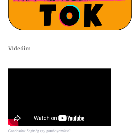
Videóim
Gondosóra: Segítség egy gombnyomással!