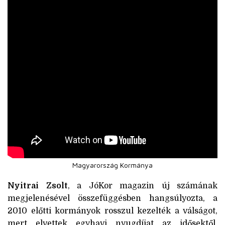
Magyarország Kormánya
Nyitrai Zsolt
, a JóKor magazin új számának
megjelenésével összefüggésben hangsúlyozta, a
2010 előtti kormányok rosszul kezelték a válságot,
mert elvettek egyhavi nyugdíjat az idősektől.