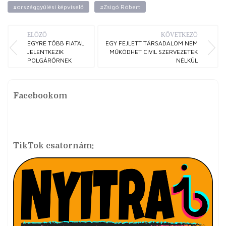
#országgyűlési képviselő
#Zsigó Róbert
ELŐZŐ
KÖVETKEZŐ
EGYRE TÖBB FIATAL
EGY FEJLETT TÁRSADALOM NEM
JELENTKEZIK
MŰKÖDHET CIVIL SZERVEZETEK
POLGÁRŐRNEK
NÉLKÜL
Facebookom
TikTok csatornám: