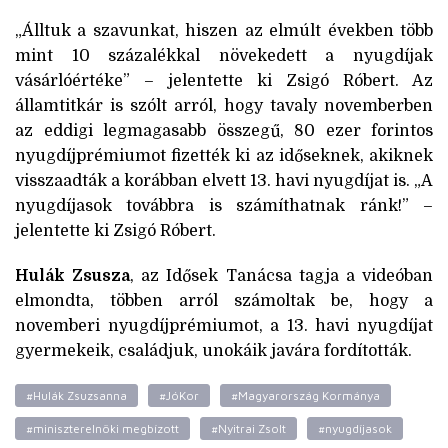
„Álltuk a szavunkat, hiszen az elmúlt években több
mint 10 százalékkal növekedett a nyugdíjak
vásárlóértéke” – jelentette ki Zsigó Róbert. Az
államtitkár is szólt arról, hogy tavaly novemberben
az eddigi legmagasabb összegű, 80 ezer forintos
nyugdíjprémiumot fizették ki az időseknek, akiknek
visszaadták a korábban elvett 13. havi nyugdíjat is. „A
nyugdíjasok továbbra is számíthatnak ránk!” –
jelentette ki Zsigó Róbert.
Hulák Zsusza
, az Idősek Tanácsa tagja a videóban
elmondta, többen arról számoltak be, hogy a
novemberi nyugdíjprémiumot, a 13. havi nyugdíjat
gyermekeik, családjuk, unokáik javára fordították.
#Hulák Zsuzsanna
#JóKor
#Magyarország Kormánya
#miniszterelnöki megbízott
#Nyitrai Zsolt
#nyugdíjasok