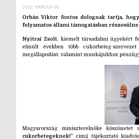
2022. MÁRCIUS 26.
Orbán Viktor fontos dolognak tartja, hog
folyamatos állami támogatásban részesüln
Nyitrai Zsolt
, kiemelt társadalmi ügyekért 
elmúlt években több cukorbeteg-szerveze
megállapodást, valamint munkájukhoz pénzügyi
Magyarország miniszterelnöke köszönete
cukorbetegeknek!”
című tájékoztató kiadván