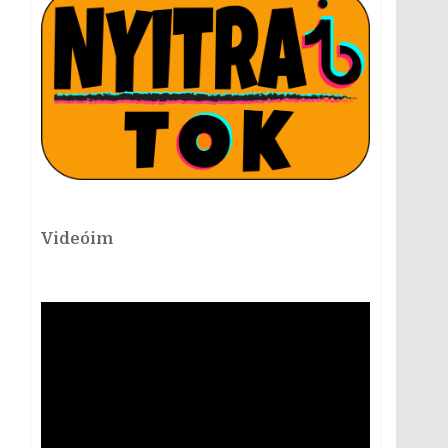
Videóim