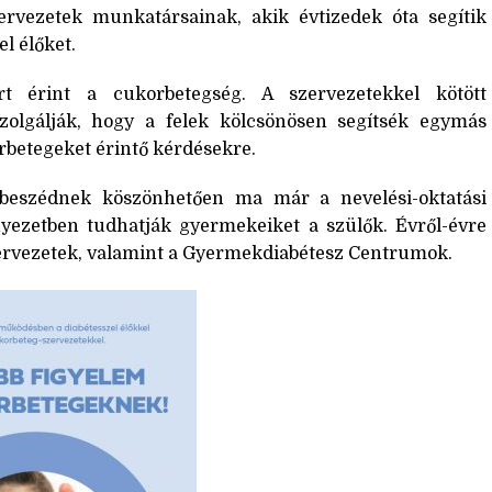
ervezetek munkatársainak, akik évtizedek óta segítik
l élőket.
t érint a cukorbetegség. A szervezetekkel kötött
zolgálják, hogy a felek kölcsönösen segítsék egymás
rbetegeket érintő kérdésekre.
beszédnek köszönhetően ma már a nevelési-oktatási
yezetben tudhatják gyermekeiket a szülők. Évről-évre
 szervezetek, valamint a Gyermekdiabétesz Centrumok.