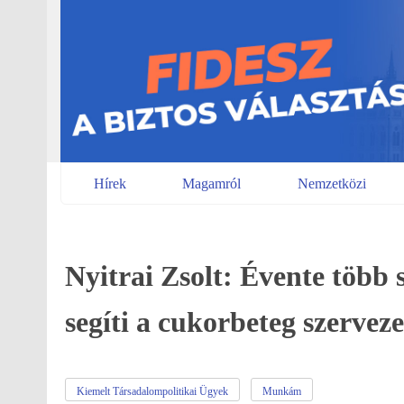
Skip
to
content
Hírek
Magamról
Nemzetközi
Nyitrai Zsolt: Évente több s
segíti a cukorbeteg szerve
Kiemelt Társadalompolitikai Ügyek
Munkám