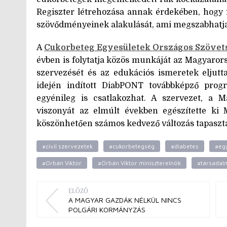
Regiszter létrehozása annak érdekében, hogy 
szövődményeinek alakulását, ami megszabhatja 
A
Cukorbeteg Egyesületek Országos Szövet
évben is folytatja közös munkáját az Magyarors
szervezését és az edukációs ismeretek eljutt
idején indított DiabPONT továbbképző prog
egyénileg is csatlakozhat. A szervezet, a M
viszonyát az elmúlt években egészítette k
köszönhetően számos kedvező változás tapaszta
#civil szervezetek
#cukorbetegség
#diabetes
#eg
#Orbán Viktor
#Orbán Viktor miniszterelnök
#társadal
ELŐZŐ
A MAGYAR GAZDÁK NÉLKÜL NINCS
POLGÁRI KORMÁNYZÁS