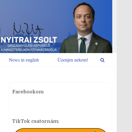
News in english
Üzenjen nekem!
Facebookom
TikTok csatornám: