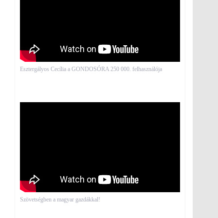
Esztergályos Cecília a GONDOSÓRA 250 000. felhasználója
Szövetségben a magyar gazdákkal!