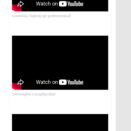
Gondosóra: Segítség egy gombnyomással!
Szövetségben a nyugdíjasokkal