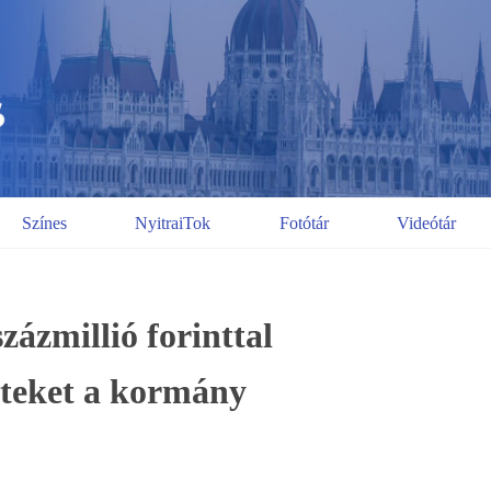
Színes
NyitraiTok
Fotótár
Videótár
zázmillió forinttal
zeteket a kormány