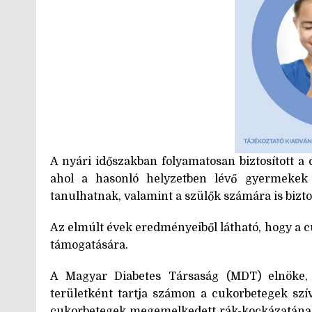
A nyári időszakban folyamatosan biztosított 
ahol a hasonló helyzetben lévő gyermekek m
tanulhatnak, valamint a szülők számára is biztos
Az elmúlt évek eredményeiből látható, hogy 
támogatására.
A Magyar Diabetes Társaság (MDT) elnöke
területként tartja számon a cukorbetegek sz
cukorbetegek megemelkedett rák-kockázatának 