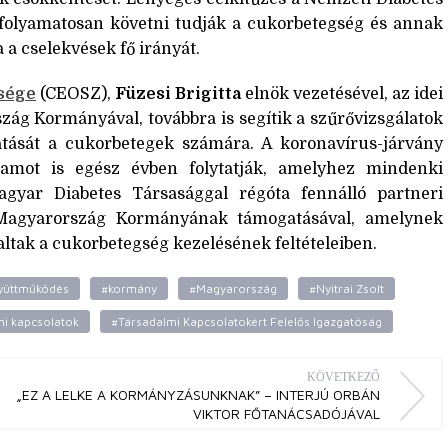
folyamatosan követni tudják a cukorbetegség és annak
a cselekvések fő irányát.
sége
(CEOSZ),
Füzesi Brigitta
elnök vezetésével, az idei
zág Kormányával, továbbra is segítik a szűrővizsgálatok
atását a cukorbetegek számára. A koronavírus-járvány
ramot is egész évben folytatják, amelyhez mindenki
agyar Diabetes Társasággal régóta fennálló partneri
i Magyarország Kormányának támogatásával, amelynek
ltak a cukorbetegség kezelésének feltételeiben.
yüttműködés
#kormány
#Magyarország
#Nyitrai Zsolt
mi kapcsolatok
#Társadalmi Kapcsolatokért Felelős Igazgatóság
KÖVETKEZŐ
„EZ A LELKE A KORMÁNYZÁSUNKNAK” – INTERJÚ ORBÁN
VIKTOR FŐTANÁCSADÓJÁVAL