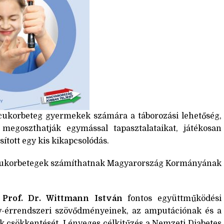
a cukorbeteg gyermekek számára a táborozási lehetőség,
egoszthatják egymással tapasztalataikat, játékosan
ított egy kis kikapcsolódás.
a cukorbetegek számíthatnak Magyarország Kormányának
,
Prof. Dr. Wittmann István
fontos együttműködési
ív-érrendszeri szövődményeinek, az amputációnak és a
csökkentését. Lényeges célkitűzés a Nemzeti Diabetes