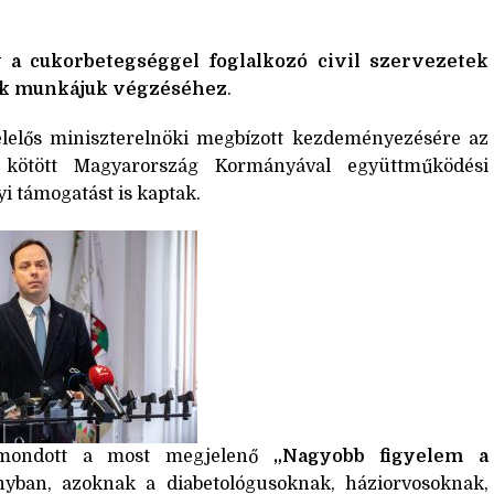
y a cukorbetegséggel foglalkozó civil szervezetek
ek munkájuk végzéséhez
.
felelős miniszterelnöki megbízott kezdeményezésére az
t kötött Magyarország Kormányával együttműködési
 támogatást is kaptak.
t mondott a most megjelenő
„Nagyobb figyelem a
yban, azoknak a diabetológusoknak, háziorvosoknak,