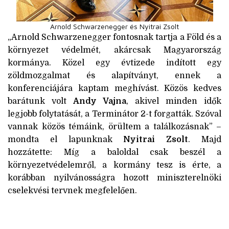
Arnold Schwarzenegger és Nyitrai Zsolt
„Arnold Schwarzenegger fontosnak tartja a Föld és a
környezet védelmét, akárcsak Magyarország
kormánya. Közel egy évtizede indított egy
zöldmozgalmat és alapítványt, ennek a
konferenciájára kaptam meghívást. Közös kedves
barátunk volt
Andy Vajna
, akivel minden idők
legjobb folytatását, a Terminátor 2-t forgatták. Szóval
vannak közös témáink, örültem a találkozásnak” –
mondta el lapunknak
Nyitrai Zsolt
. Majd
hozzátette: Míg a baloldal csak beszél a
környezetvédelemről, a kormány tesz is érte, a
korábban nyilvánosságra hozott miniszterelnöki
cselekvési tervnek megfelelően.