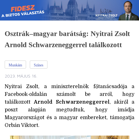
Skip
to
content
Osztrák–magyar barátság: Nyitrai Zsolt
Arnold Schwarzeneggerrel találkozott
Munkám
Színes
2023. MÁJUS 16.
Nyitrai Zsolt, a miniszterelnök főtanácsadója a
Facebook-oldalán számolt be arról, hogy
találkozott
Arnold Schwarzeneggerrel
, akiről a
poszt alapján megtudtuk, hogy imádja
Magyarországot és a magyar embereket, támogatja
Orbán Viktort.