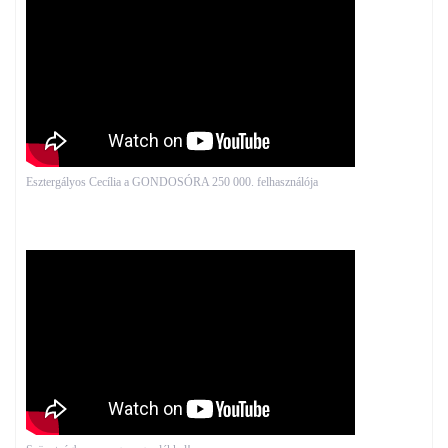
Esztergályos Cecília a GONDOSÓRA 250 000. felhasználója