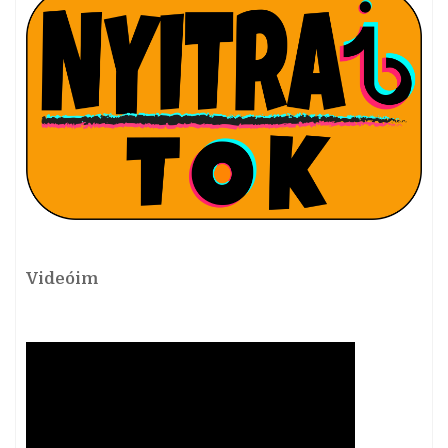
Videóim