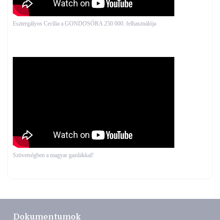
Esztergályos Cecília a GONDOSÓRA 250 000. felhasználója
Szövetségben a magyar gazdákkal!
Dokumentumok