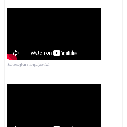
Szövetségben a nyugdíjasokkal