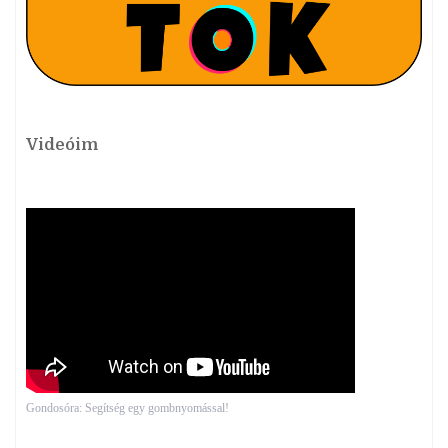
Videóim
Gondosóra: Segítség egy gombnyomással!