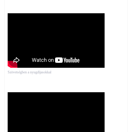
Szövetségben a nyugdíjasokkal