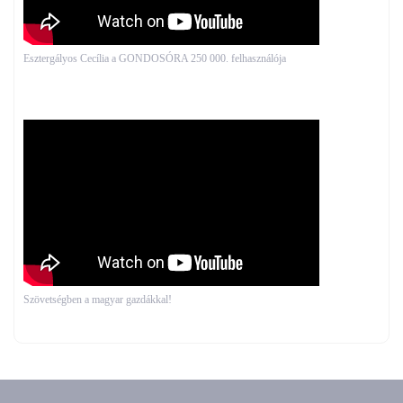
Esztergályos Cecília a GONDOSÓRA 250 000. felhasználója
Szövetségben a magyar gazdákkal!