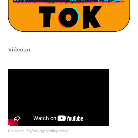
Videóim
Gondosóra: Segítség egy gombnyomással!