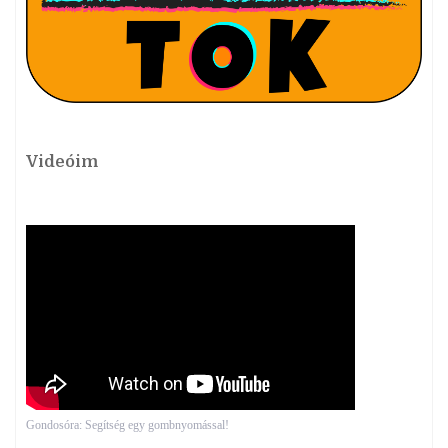
Videóim
Gondosóra: Segítség egy gombnyomással!