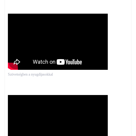
Szövetségben a nyugdíjasokkal