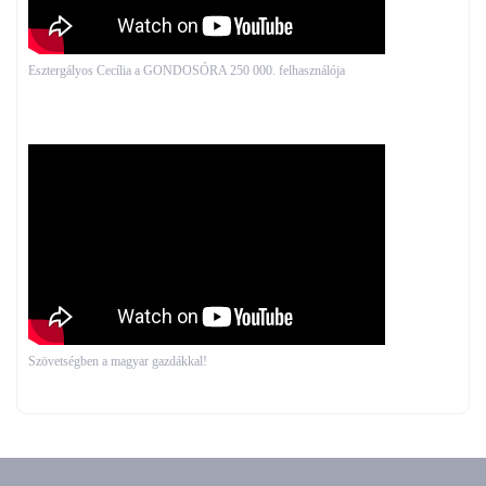
Esztergályos Cecília a GONDOSÓRA 250 000. felhasználója
Szövetségben a magyar gazdákkal!