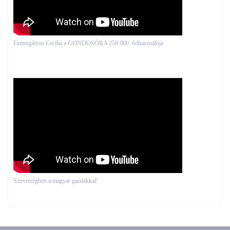
Esztergályos Cecília a GONDOSÓRA 250 000. felhasználója
Szövetségben a magyar gazdákkal!