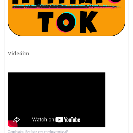
Videóim
Gondosóra: Segítség egy gombnyomással!