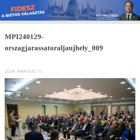
Skip
to
content
MPI240129-
orszagjarassatoraljaujhely_009
2024. MÁRCIUS 11.