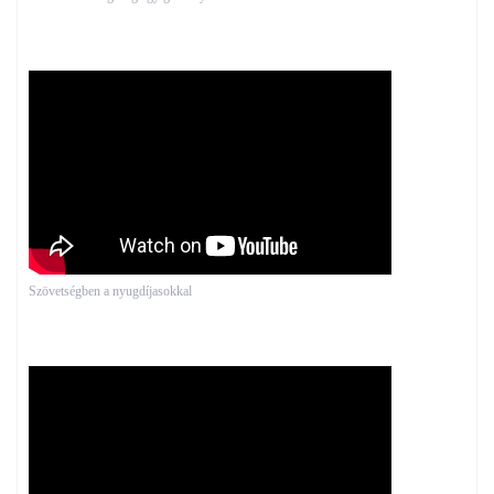
Szövetségben a nyugdíjasokkal