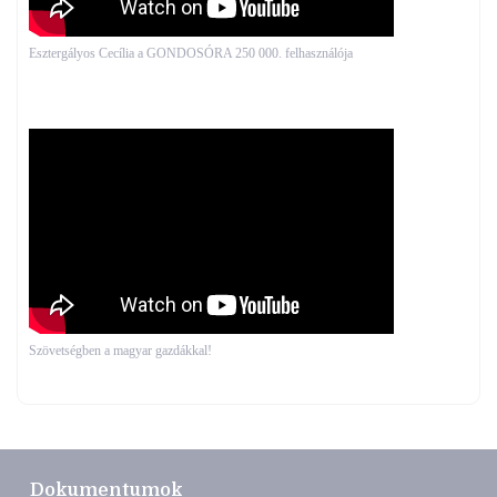
Esztergályos Cecília a GONDOSÓRA 250 000. felhasználója
Szövetségben a magyar gazdákkal!
Dokumentumok