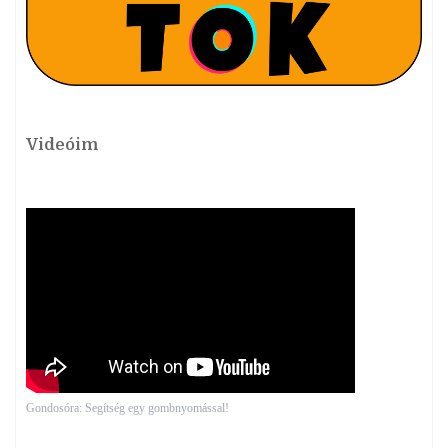
Videóim
Gondosóra: Segítség egy gombnyomással!