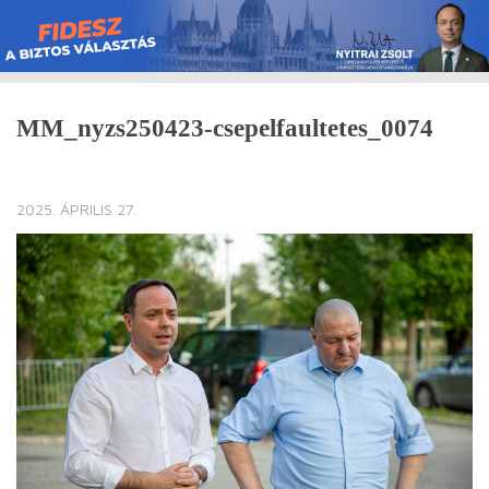
Skip
to
content
MM_nyzs250423-csepelfaultetes_0074
2025. ÁPRILIS 27.