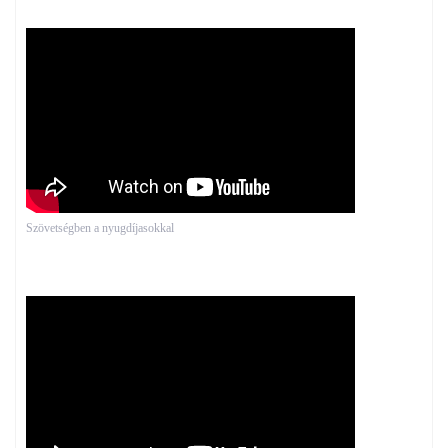
Szövetségben a nyugdíjasokkal