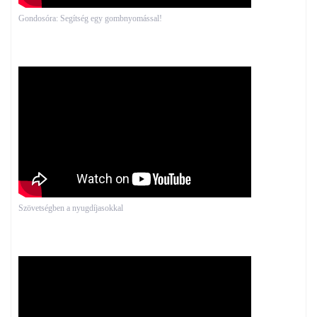
Gondosóra: Segítség egy gombnyomással!
Szövetségben a nyugdíjasokkal