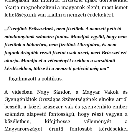
videójában azt mondta: Brüsszel újabb döntésekkel
akarja megnehezíteni a magyarok életét; most ismét
lehetőségünk van kiállni a nemzeti érdekekért.
„Üzenjünk Brüsszelnek, nem fizetünk. A nemzeti petíció
mindannyiunk számára fontos. Mondjuk együtt, hogy nem
fizetünk a háborúra, nem fizetünk Ukrajnára, és nem
fogunk drágább rezsit fizetni csak azért, mert Brüsszel ezt
akarja. Mondja el a véleményét ezekben a sorsdöntő
kérdésekben, töltse ki a nemzeti petíciót még ma”
– fogalmazott a politikus.
A videóban Nagy Sándor, a Magyar Vakok és
Gyengénlátók Országos Szövetségének elnöke arról
beszélt, a közel százezer vak és gyengénlátó ember
számára alapvető fontosságú, hogy részt vegyen a
közéletben, kifejthesse véleményét a
Magyarországot érintő fontosabb kérdésekkel