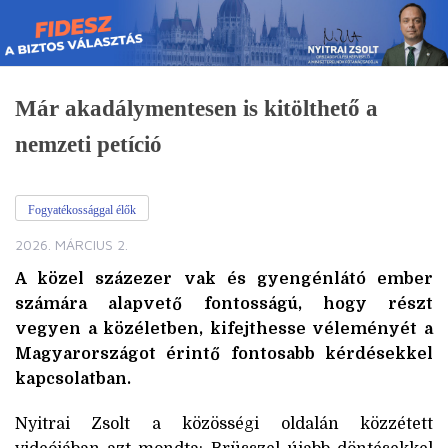
Skip
to
content
Már akadálymentesen is kitölthető a
nemzeti petíció
Fogyatékossággal élők
2026. MÁRCIUS 2.
A közel százezer vak és gyengénlátó ember
számára alapvető fontosságú, hogy részt
vegyen a közéletben, kifejthesse véleményét a
Magyarországot érintő fontosabb kérdésekkel
kapcsolatban.
Nyitrai Zsolt a közösségi oldalán közzétett