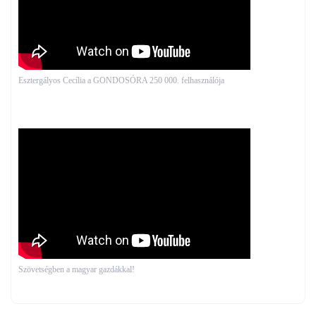
Esztergályos Cecília a GONDOSÓRA 250 000. felhasználója
Szövetségben a magyar gazdákkal!