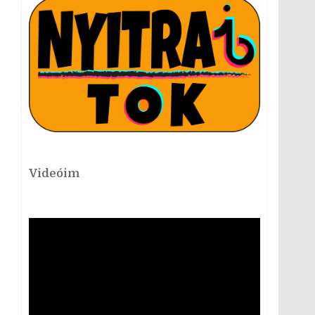
Videóim