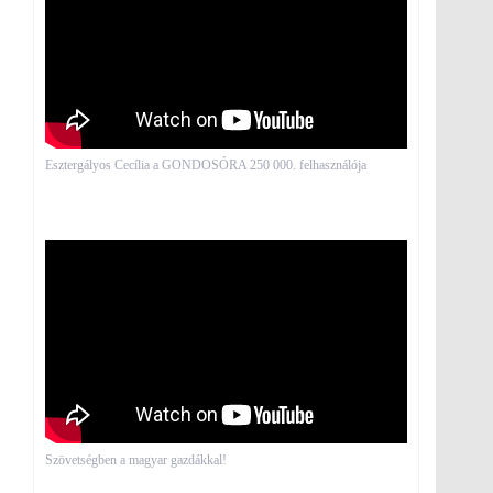
Esztergályos Cecília a GONDOSÓRA 250 000. felhasználója
Szövetségben a magyar gazdákkal!