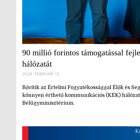
90 millió forintos támogatással f
hálózatát
2026. FEBRUÁR 12.
Bővítik az Értelmi Fogyatékossággal Élők és S
könnyen érthető kommunikációs (KÉK) hálózatát
Belügyminisztérium.