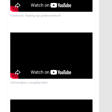
Gondosóra: Segítség egy gombnyomással!
Szövetségben a nyugdíjasokkal