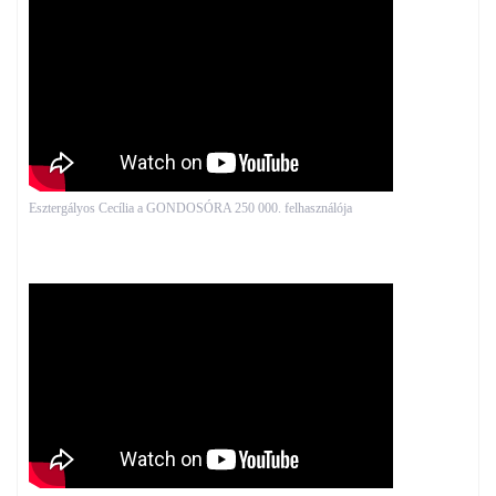
Esztergályos Cecília a GONDOSÓRA 250 000. felhasználója