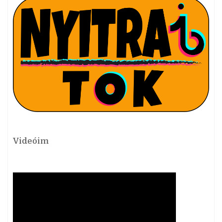
Videóim