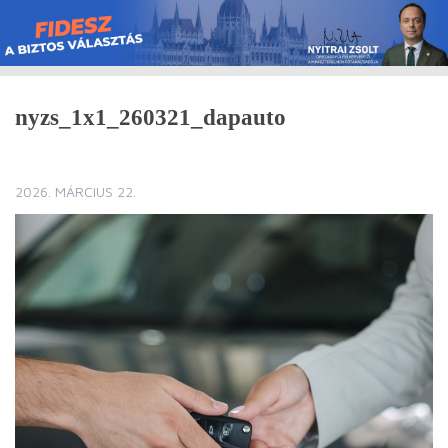
Skip
to
content
nyzs_1x1_260321_dapauto
2026. MÁRCIUS 22.