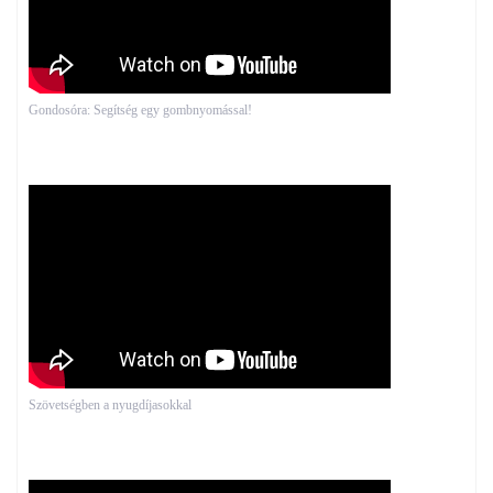
Gondosóra: Segítség egy gombnyomással!
Szövetségben a nyugdíjasokkal