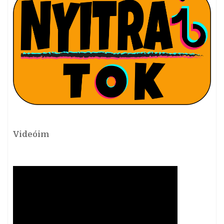
Videóim