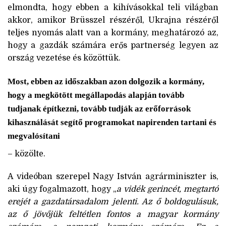
elmondta, hogy ebben a kihívásokkal teli világban
akkor, amikor Brüsszel részéről, Ukrajna részéről
teljes nyomás alatt van a kormány, meghatározó az,
hogy a gazdák számára erős partnerség legyen az
ország vezetése és közöttük.
Most, ebben az időszakban azon dolgozik a kormány,
hogy a megkötött megállapodás alapján tovább
tudjanak építkezni, tovább tudják az erőforrások
kihasználását segítő programokat napirenden tartani és
megvalósítani
– közölte.
A videóban szerepel Nagy István agrárminiszter is,
aki úgy fogalmazott, hogy „
a vidék gerincét, megtartó
erejét a gazdatársadalom jelenti. Az ő boldogulásuk,
az ő jövőjük feltétlen fontos a magyar kormány