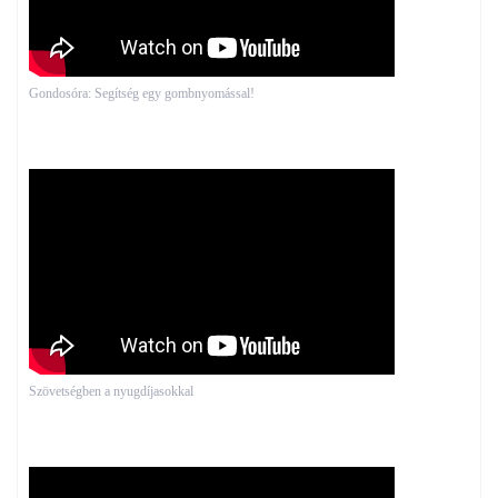
Gondosóra: Segítség egy gombnyomással!
Szövetségben a nyugdíjasokkal