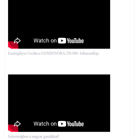
Esztergályos Cecília a GONDOSÓRA 250 000. felhasználója
Szövetségben a magyar gazdákkal!