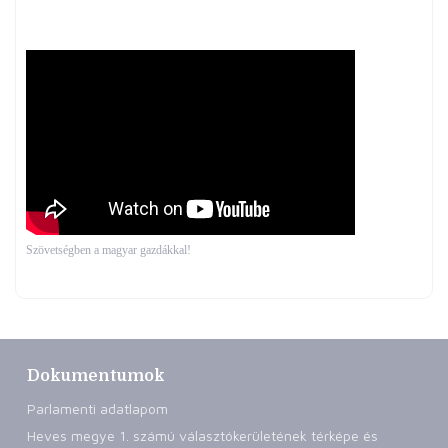
Szövetségben a magyar gazdákkal!
Dokumentumok
Parlamenti adatlapom
Heves megye 1. számú választókerületének térképe és