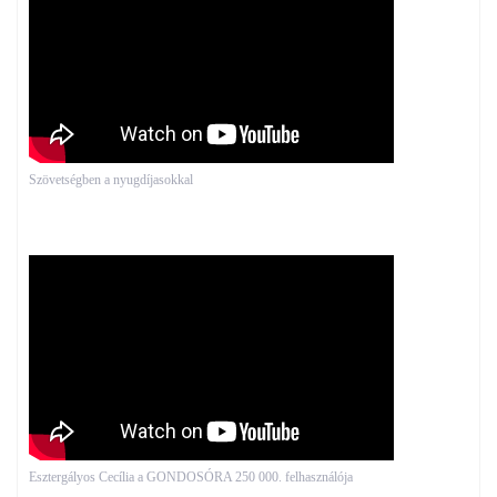
Szövetségben a nyugdíjasokkal
Esztergályos Cecília a GONDOSÓRA 250 000. felhasználója