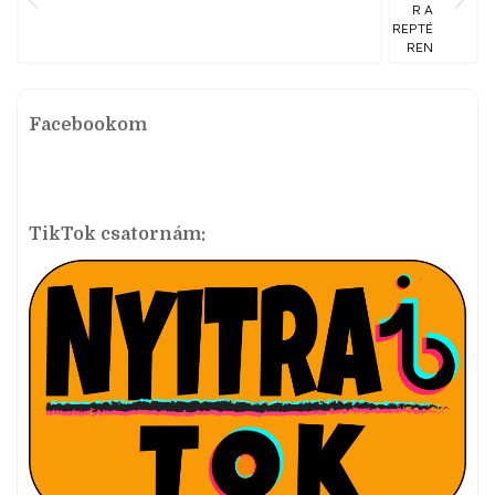
R A
REPTÉ
REN
Facebookom
TikTok csatornám: