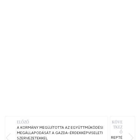
ELŐZŐ
KÖVE
A KORMÁNY MEGÚJÍTOTTA AZ EGYÜTTMŰKÖDÉSI
TKEZ
Ő
MEGÁLLAPODÁSÁT A GAZDA-ÉRDEKKÉPVISELETI
REPTÉ
SZERVEZETEKKEL