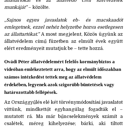
állattartókat és az állatvédő civil szervezetek
munkáját”
– közölte.
„
Sajnos egyes javaslatok eb- és macskaadót
emlegetnek, ezzel nehéz helyzetbe hozva esetlegesen
az állattartókat.”
A most megjelent, Közös ügyünk az
állatvédelem című füzetben az elmúlt évek együtt
elért eredményeit mutatjuk be – tette hozzá.
Ovádi Péter állatvédelemért felelős kormánybiztos a
videóban emlékeztetett arra, hogy az elmúlt időszakban
számos intézkedést tettek meg az állatvédelem
érdekében, legyenek azok szigorúbb büntetések vagy
határozottabb fellépések.
Az Országgyűlés elé két törvénymódosítási javaslatot
vittünk, mindkettőt egyhangúlag fogadták el –
mutatott rá. Ma már bűncselekmények számít a
csalétek, méreg kihelyezése; bárki, aki tiltott