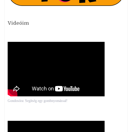
Videóim
Gondosóra: Segítség egy gombnyomással!