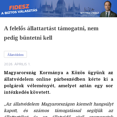
Skip
to
content
A felelős állattartást támogatni, nem
pedig büntetni kell
Állatvédelem
2026. ÁPRILIS 1.
Magyarország Kormánya a Közös ügyünk az
állatvédelem online párbeszédben kérte ki a
polgárok véleményét, amelyet aztán egy sor
intézkedés követett.
„
Az állatvédelem Magyarországon kiemelt hangsúlyt
kapott, és számos támogatással segítjük az